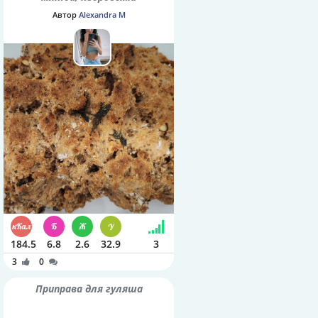
орешками и семенами
Автор
Alexandra M
шалфея
184.5
6.8
2.6
32.9
3
3
0
Приправа для гуляша