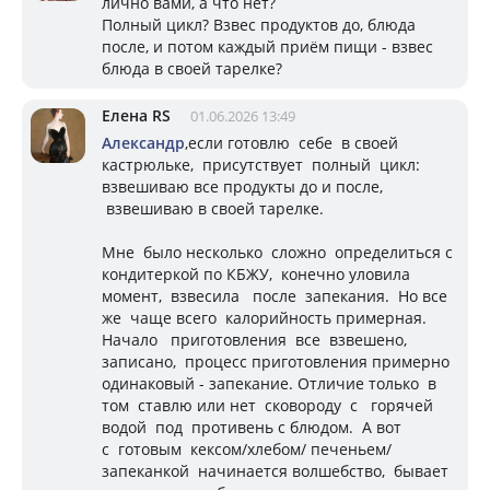
лично вами, а что нет?
Полный цикл? Взвес продуктов до, блюда
после, и потом каждый приём пищи - взвес
блюда в своей тарелке?
Елена RS
01.06.2026 13:49
Александр
,если готовлю себе в своей
кастрюльке, присутствует полный цикл:
взвешиваю все продукты до и после,
взвешиваю в своей тарелке.
Мне было несколько сложно определиться с
кондитеркой по КБЖУ, конечно уловила
момент, взвесила после запекания. Но все
же чаще всего калорийность примерная.
Начало приготовления все взвешено,
записано, процесс приготовления примерно
одинаковый - запекание. Отличие только в
том ставлю или нет сковороду с горячей
водой под противень с блюдом. А вот
с готовым кексом/хлебом/ печеньем/
запеканкой начинается волшебство, бывает