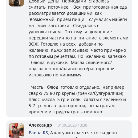
Добрый день! Периодами стараюсь
считать поточнее. Вся приготовленная еда
рассматривается домашними как
возможный прием пищи, случались набеги
на мои заготовки. Съедалось с
удовольствием. Поэтому и домашние
перешли частично на питание с элементами
ЗОЖ. Готовлю на всех, добавки по
желанию. КБЖУ записываю часто примерно
по готовым рецептам. По желанию запекаю
блюда в духовке. Масла сливочного/
подсолнечного/оливкового/расторопши
использую по минимуму.
Часть блюд готовлю отдельно, например
сварю 75-80 гр крупы (гречки/булгура/ячки)
плюс масла 5 гр и соль, салаты с зеленью и
5-7 гр масла расторопши, по затратам
времени и трудозатрат - немного.
Александр
01.06.2026 13:38
Елена RS
, А как учитывается что сьедено