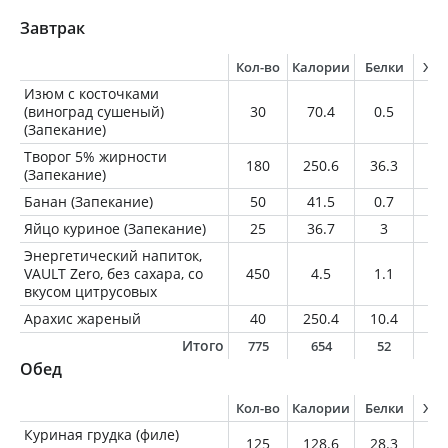
Завтрак
Кол-во
Калории
Белки
Жи
Изюм с косточками
(виноград сушеный)
30
70.4
0.5
0.
(Запекание)
Творог 5% жирности
180
250.6
36.3
8.
(Запекание)
Банан (Запекание)
50
41.5
0.7
0.
Яйцо куриное (Запекание)
25
36.7
3
2.
Энергетический напиток,
VAULT Zero, без сахара, со
450
4.5
1.1
0.
вкусом цитрусовых
Арахис жареный
40
250.4
10.4
20
Итого
775
654
52
3
Обед
Кол-во
Калории
Белки
Жи
Куриная грудка (филе)
125
128.6
28.3
1.