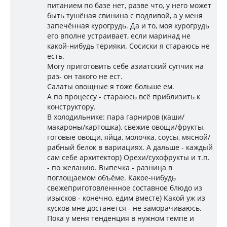
питанием по базе нет, разве что, у него может
быть тушëная свинина с подливой, а у меня
запечëнная курогрудь. Да и то, моя курогрудь
его вполне устраивает, если маринад не
какой-нибудь терияки. Сосиски я стараюсь не
есть.
Могу приготовить себе азиатский супчик на
раз- он такого не ест.
Салаты овощные я тоже больше ем.
А по процессу - стараюсь всë приблизить к
конструктору.
В холодильнике: пара гарниров (каши/
макароны/картошка), свежие овощи/фрукты,
готовые овощи, яйца, молочка, соусы, мясной/
рабный белок в вариациях. А дальше - каждый
сам себе архитектор) Орехи/сухофрукты и т.п.
- по желанию. Выпечка - разница в
поглощаемом объëме. Какое-нибудь
свежеприготовленнное составное блюдо из
изысков - конечно, едим вместе) Какой уж из
кусков мне достанется - не заморачиваюсь.
Пока у меня тенденция в нужном темпе и