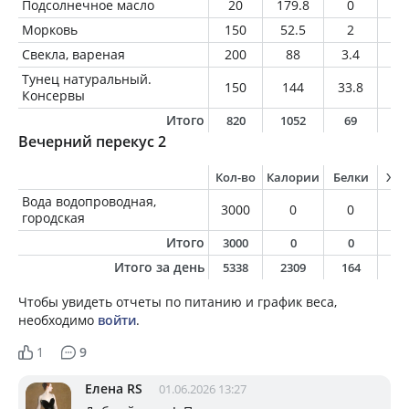
Подсолнечное масло
20
179.8
0
2
Морковь
150
52.5
2
0.
Свекла, вареная
200
88
3.4
0.
Тунец натуральный.
150
144
33.8
1.
Консервы
Итого
820
1052
69
4
Вечерний перекус 2
Кол-во
Калории
Белки
Жи
Вода водопроводная,
3000
0
0
0
городская
Итого
3000
0
0
0
Итого за день
5338
2309
164
9
Чтобы увидеть отчеты по питанию и график веса,
необходимо
войти
.
1
9
Елена RS
01.06.2026 13:27