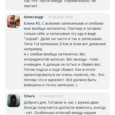
так, что части блюда стремительно не
хватает.
Александр
01.06.2026 14:03
Елена RS
, С всякими запеканками и хлебами
мне вообще непонятно. Поэтому я готовлю
только себе, и записываю эту еду в виде
"сыром". Делю на части и так и записываю.
Типа 1\4 запеканки )) Как в этом вот дневнике
например.
А с хлебом вообще непонятно. Вес
ингредиентов записал. Вес выхода - тоже
очевиден. А дальше он остыл и сбавил вес.
Потом подсох и ещё сбавил. Как в итоге
ориентироваться не очень понятно. Но.. Это
потому что я идеалист. Всё должно быть
взвешено и точно записано. )
Ольга
01.06.2026 14:27
Доброго дня. Готовлю я, нас с мужем двое.
Иногда получается до/после взвесить, иногда
- нет. Особенных отличий между нашим