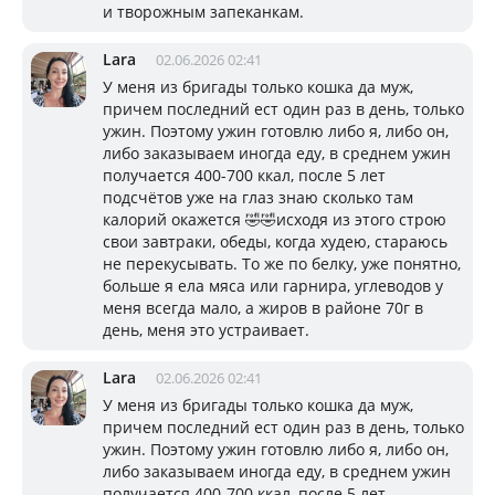
и творожным запеканкам.
Lara
02.06.2026 02:41
У меня из бригады только кошка да муж,
причем последний ест один раз в день, только
ужин. Поэтому ужин готовлю либо я, либо он,
либо заказываем иногда еду, в среднем ужин
получается 400-700 ккал, после 5 лет
подсчётов уже на глаз знаю сколько там
калорий окажется 🤣🤣исходя из этого строю
свои завтраки, обеды, когда худею, стараюсь
не перекусывать. То же по белку, уже понятно,
больше я ела мяса или гарнира, углеводов у
меня всегда мало, а жиров в районе 70г в
день, меня это устраивает.
Lara
02.06.2026 02:41
У меня из бригады только кошка да муж,
причем последний ест один раз в день, только
ужин. Поэтому ужин готовлю либо я, либо он,
либо заказываем иногда еду, в среднем ужин
получается 400-700 ккал, после 5 лет