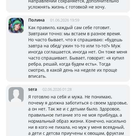
направлении сохраняется, дополнительно
усложнять жизнь с готовкой не хочу.
Полина
01.06.2026 19:59
Как правило, каждый сам себе готовит.
Завтраки точно: мы встаем в разное время.
Но часто бывает, что я спрашиваю: «будешь
завтра на обед/ ужин то-то или то-то?» Муж
иногда соглашается, иногда нет. Он тоже меня
часто спрашивает. Бывает, говорит: «я купил
ребра, решай, когда будем есть». Тогда
смотрю, в какой день на неделе их проще
вписать.
sera
02.06.2026 01:28
Я готовлю на себя и мужа. Не понимаю,
почему я должна заботиться о своем здоровье,
а он нет. Так же и с детьми было. Здоровое,
правильное питание это не моя приблуда, а
нормальный образ жизни. Конечно, насильно
ни в кого не пихала, но муж у меня всеядный,
а дети с детсва приучены к овощам, фруктам