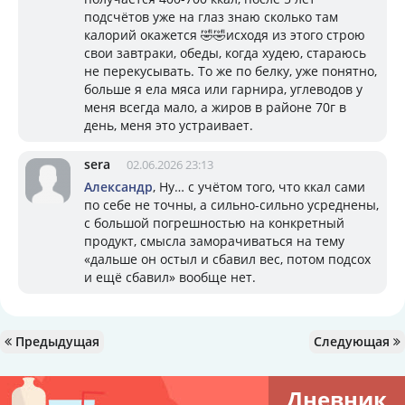
подсчётов уже на глаз знаю сколько там
калорий окажется 🤣🤣исходя из этого строю
свои завтраки, обеды, когда худею, стараюсь
не перекусывать. То же по белку, уже понятно,
больше я ела мяса или гарнира, углеводов у
меня всегда мало, а жиров в районе 70г в
день, меня это устраивает.
sera
02.06.2026 23:13
Александр
, Ну… с учётом того, что ккал сами
по себе не точны, а сильно-сильно усреднены,
с большой погрешностью на конкретный
продукт, смысла заморачиваться на тему
«дальше он остыл и сбавил вес, потом подсох
и ещё сбавил» вообще нет.
Предыдущая
Следующая
Дневник