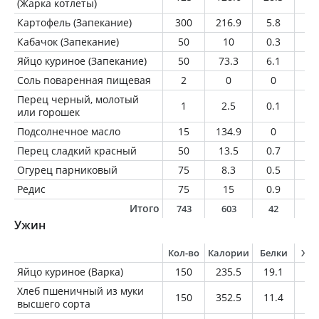
(Жарка котлеты)
Картофель (Запекание)
300
216.9
5.8
1.
Кабачок (Запекание)
50
10
0.3
0.
Яйцо куриное (Запекание)
50
73.3
6.1
5.
Соль поваренная пищевая
2
0
0
0
Перец черный, молотый
1
2.5
0.1
0
или горошек
Подсолнечное масло
15
134.9
0
1
Перец сладкий красный
50
13.5
0.7
0.
Огурец парниковый
75
8.3
0.5
0.
Редис
75
15
0.9
0.
Итого
743
603
42
2
Ужин
Кол-во
Калории
Белки
Жи
Яйцо куриное (Варка)
150
235.5
19.1
17
Хлеб пшеничный из муки
150
352.5
11.4
1.
высшего сорта