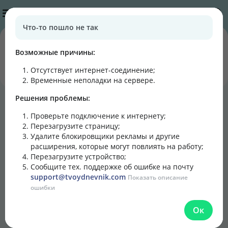
Публикации
Что-то пошло не так
0
0
подписчиков
постов
Возможные причины:
Отсутствует интернет-соединение
;
Подписаться
Написать
Временные неполадки на сервере.
Решения проблемы:
Блог
Лента
Кулинарная книга
Проверьте подключение к интернету;
Перезагрузите страницу;
Удалите блокировщики рекламы и другие
расширения, которые могут повлиять на работу;
Перезагрузите устройство;
Сообщите тех. поддержке об ошибке на почту
support@tvoydnevnik.com
Показать описание
ошибки
Ок