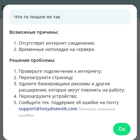
Публикации
Что-то пошло не так
0
0
подписчиков
постов
Возможные причины:
Отсутствует интернет-соединение
;
Подписаться
Написать
Временные неполадки на сервере.
Решения проблемы:
Блог
Лента
Кулинарная книга
Проверьте подключение к интернету;
Перезагрузите страницу;
Удалите блокировщики рекламы и другие
расширения, которые могут повлиять на работу;
Перезагрузите устройство;
Сообщите тех. поддержке об ошибке на почту
support@tvoydnevnik.com
Показать описание
ошибки
Ок