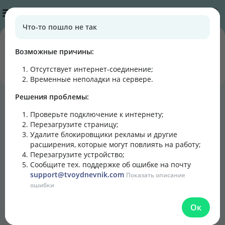
Публикации
Что-то пошло не так
0
0
подписчиков
постов
Возможные причины:
Отсутствует интернет-соединение
;
Подписаться
Написать
Временные неполадки на сервере.
Решения проблемы:
Блог
Лента
Кулинарная книга
Проверьте подключение к интернету;
Перезагрузите страницу;
Удалите блокировщики рекламы и другие
расширения, которые могут повлиять на работу;
Перезагрузите устройство;
Сообщите тех. поддержке об ошибке на почту
support@tvoydnevnik.com
Показать описание
ошибки
Ок