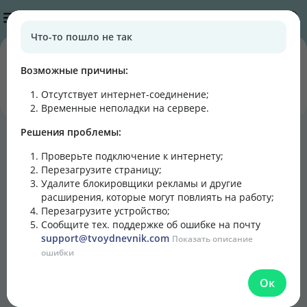
Публикации
Что-то пошло не так
0
0
подписчиков
постов
Возможные причины:
Отсутствует интернет-соединение
;
Подписаться
Написать
Временные неполадки на сервере.
Решения проблемы:
Блог
Лента
Кулинарная книга
Проверьте подключение к интернету;
Перезагрузите страницу;
Удалите блокировщики рекламы и другие
расширения, которые могут повлиять на работу;
Перезагрузите устройство;
Сообщите тех. поддержке об ошибке на почту
support@tvoydnevnik.com
Показать описание
ошибки
Ок