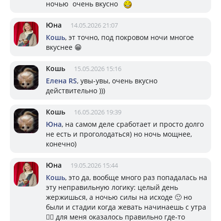
ночью очень вкусно
Юна
14.05.2026 21:07
Кошь
, эт точно, под покровом ночи многое
вкуснее 😁
Кошь
15.05.2026 15:16
Елена RS
, увы-увы, очень вкусно
действительно )))
Кошь
16.05.2026 19:39
Юна
, на самом деле сработает и просто долго
не есть и проголодаться) но ночь мощнее,
конечно)
Юна
19.05.2026 15:44
Кошь
, это да, вообще много раз попадалась на
эту неправильную логику: целый день
жержишься, а ночью силы на исходе 🙂 но
были и стадии когда жевать начинаешь с утра
🤦‍♀️ для меня оказалось правильно где-то