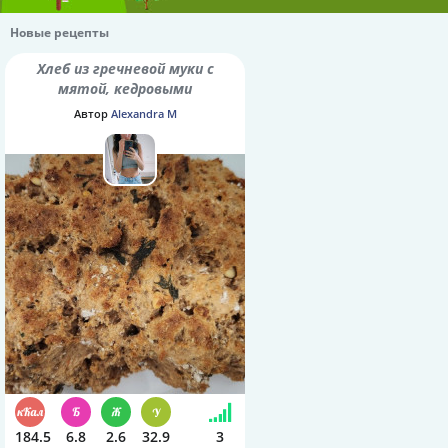
Новые рецепты
Хлеб из гречневой муки с
мятой, кедровыми
орешками и семенами
Автор
Alexandra M
шалфея
184.5
6.8
2.6
32.9
3