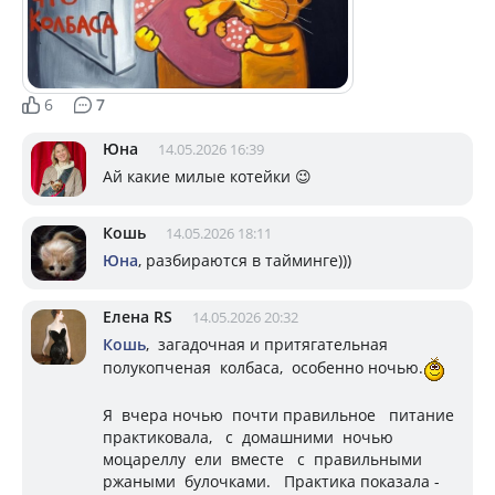
6
7
Юна
14.05.2026 16:39
Ай какие милые котейки 😉
Кошь
14.05.2026 18:11
Юна
, разбираются в тайминге)))
Елена RS
14.05.2026 20:32
Кошь
, загадочная и притягательная
полукопченая колбаса, особенно ночью.
Я вчера ночью почти правильное питание
практиковала, с домашними ночью
моцареллу ели вместе с правильными
ржаными булочками. Практика показала -