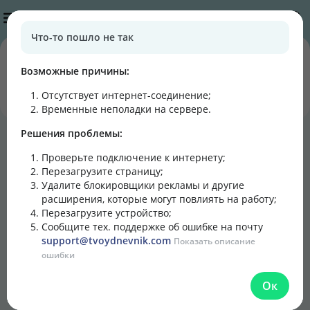
Публикации
Что-то пошло не так
0
0
подписчиков
постов
Возможные причины:
Отсутствует интернет-соединение
;
Подписаться
Написать
Временные неполадки на сервере.
Решения проблемы:
Блог
Лента
Кулинарная книга
Проверьте подключение к интернету;
Перезагрузите страницу;
Удалите блокировщики рекламы и другие
расширения, которые могут повлиять на работу;
Перезагрузите устройство;
Сообщите тех. поддержке об ошибке на почту
support@tvoydnevnik.com
Показать описание
ошибки
Ок