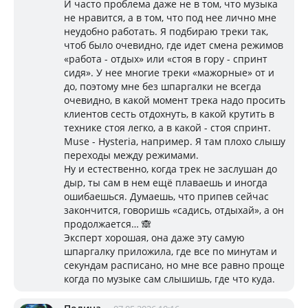
И часто проблема даже не в том, что музыка
не нравится, а в том, что под нее лично мне
неудобно работать. Я подбираю треки так,
чтоб было очевидно, где идет смена режимов
«работа - отдых» или «стоя в гору - спринт
сидя». У нее многие треки «мажорные» от и
до, поэтому мне без шпаргалки не всегда
очевидно, в какой момент трека надо просить
клиентов сесть отдохнуть, в какой крутить в
технике стоя легко, а в какой - стоя спринт.
Muse - Hysteria, например. Я там плохо слышу
переходы между режимами.
Ну и естественно, когда трек не заслушан до
дыр, ты сам в нем ещё плаваешь и иногда
ошибаешься. Думаешь, что припев сейчас
закончится, говоришь «садись, отдыхай», а он
продолжается… 🙈
Эксперт хорошая, она даже эту самую
шпаргалку приложила, где все по минутам и
секундам расписано, но мне все равно проще
когда по музыке сам слышишь, где что куда.