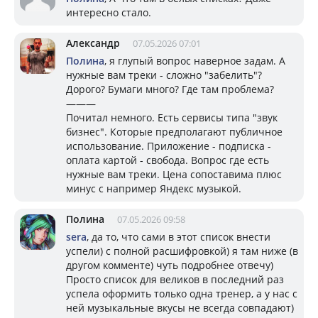
интересно стало.
Александр
07.05.2026 07:01
Полина
, я глупый вопрос наверное задам. А
нужные вам треки - сложно "забелить"?
Дорого? Бумаги много? Где там проблема?
———
Почитал немного. Есть сервисы типа "звук
бизнес". Которые предполагают публичное
использование. Приложение - подписка -
оплата картой - свобода. Вопрос где есть
нужные вам треки. Цена сопоставима плюс
минус с например Яндекс музыкой.
Полина
07.05.2026 09:58
sera
, да то, что сами в этот список внести
успели) с полной расшифровкой) я там ниже (в
другом комменте) чуть подробнее отвечу)
Просто список для великов в последний раз
успела оформить только одна тренер, а у нас с
ней музыкальные вкусы не всегда совпадают)