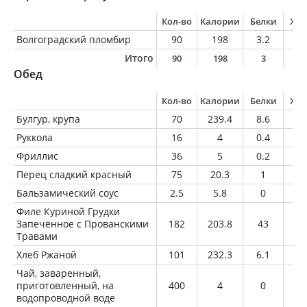
Кол-во
Калории
Белки
Жи
Волгоградский пломбир
90
198
3.2
9
Итого
90
198
3
9
Обед
Кол-во
Калории
Белки
Жи
Булгур, крупа
70
239.4
8.6
0.
Руккола
16
4
0.4
0.
Фриллис
36
5
0.2
0.
Перец сладкий красный
75
20.3
1
0.
Бальзамический соус
2.5
5.8
0
0
Филе Куриной Грудки
Запечённое с Прованскими
182
203.8
43
3.
Травами
Хлеб Ржаной
101
232.3
6.1
1
Чай, заваренный,
приготовленный, на
400
4
0
0
водопроводной воде