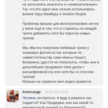
не затесались инагенты и «нежелательные».
Так что (по идее) мне нельзя использовать
всякие Хару Мамбуру и Voodoo People.
…
Проблема музыки для велотренировок лично
у меня ещё в том, что я стараюсь на каждой
трене добавлять хотя бы парочку новых
треков.
…
Мы обычно покупаем любимые треки у
знакомых фитнесистов, которые по
совместительству сами миксы пишут)
Возможно, удастся их попросить, чтобы они в
дальнейшем продавали свои диски с
расшифровкой (ну или хотя бы со списком
треков)
Музыка на сервисах мне редко нравится.
Александр
07.05.2026 10:29
Полина
, интересно. А вуду в ремиксе как
подается? Как Продиджи, или как какой то
неизвестный диджей из Гваделупы?))