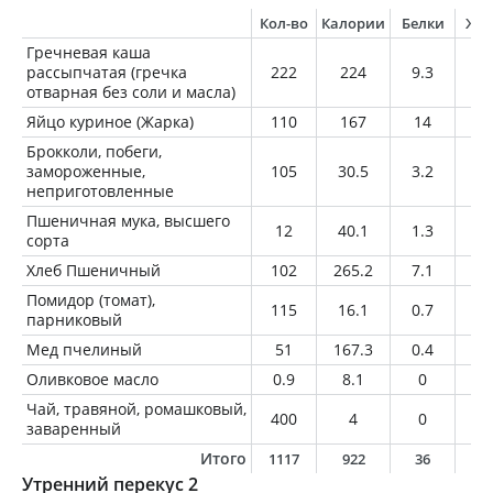
Кол-во
Калории
Белки
Жи
Гречневая каша
рассыпчатая (гречка
222
224
9.3
2.
отварная без соли и масла)
Яйцо куриное (Жарка)
110
167
14
1
Брокколи, побеги,
замороженные,
105
30.5
3.2
0.
неприготовленные
Пшеничная мука, высшего
12
40.1
1.3
0.
сорта
Хлеб Пшеничный
102
265.2
7.1
3.
Помидор (томат),
115
16.1
0.7
0
парниковый
Мед пчелиный
51
167.3
0.4
0
Оливковое масло
0.9
8.1
0
0.
Чай, травяной, ромашковый,
400
4
0
0
заваренный
Итого
1117
922
36
1
Утренний перекус 2