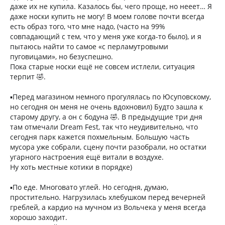
даже их не купила. Казалось бы, чего проще, но нееет… Я
даже носки купить не могу! В моем голове почти всегда
есть образ того, что мне надо, (часто на 99%
совпадающий с тем, что у меня уже когда-то было), и я
пытаюсь найти то самое «с перламутровыми
пуговицами», но безуспешно.
Пока старые носки ещё не совсем истлели, ситуация
терпит 🤣.
▪️Перед магазином немного прогулялась по Юсуповскому,
но сегодня он меня не очень вдохновил) Будто зашла к
старому другу, а он с бодуна 🤣. В предыдущие три дня
там отмечали Dream Fest, так что неудивительно, что
сегодня парк кажется похмельным. Большую часть
мусора уже собрали, сцену почти разобрали, но остатки
угарного настроения ещё витали в воздухе.
Ну хоть местные котики в порядке)
▪️По еде. Многовато углей. Но сегодня, думаю,
простительно. Нагрузилась хлебушком перед вечерней
греблей, а кардио на мучном из Вольчека у меня всегда
хорошо заходит.