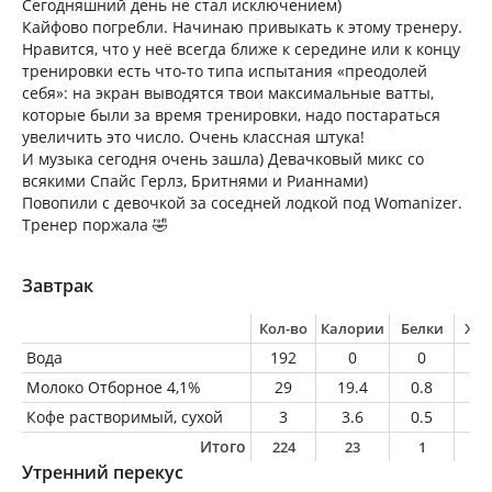
Сегодняшний день не стал исключением)
Кайфово погребли. Начинаю привыкать к этому тренеру.
Нравится, что у неё всегда ближе к середине или к концу
тренировки есть что-то типа испытания «преодолей
себя»: на экран выводятся твои максимальные ватты,
которые были за время тренировки, надо постараться
увеличить это число. Очень классная штука!
И музыка сегодня очень зашла) Девачковый микс со
всякими Спайс Герлз, Бритнями и Рианнами)
Повопили с девочкой за соседней лодкой под Womanizer.
Тренер поржала 🤣
Завтрак
Кол-во
Калории
Белки
Жи
Вода
192
0
0
0
Молоко Отборное 4,1%
29
19.4
0.8
1.
Кофе растворимый, сухой
3
3.6
0.5
0.
Итого
224
23
1
1
Утренний перекус