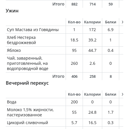
Итого
882
714
59
5
Ужин
Кол-во
Калории
Белки
Жи
Суп Мастава из Говядины
1
172
6.9
8.
Хлеб Нестерка
18.5
39.2
1
0.
бездрожжевой
Яблоко
95
44.7
0.4
0.
Чай, заваренный,
приготовленный, на
260
2.6
0
0
водопроводной воде
Итого
406
258
8
8
Вечерний перекус
Кол-во
Калории
Белки
Жи
Вода
200
0
0
0
Молоко 1,5% жирности,
55
24.8
1.7
0.
пастеризованное
Цикорий сливочный
5.7
16.5
0.3
0.