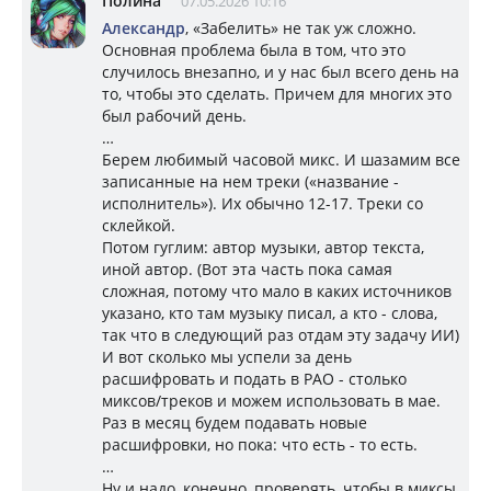
Полина
07.05.2026 10:16
Александр
, «Забелить» не так уж сложно.
Основная проблема была в том, что это
случилось внезапно, и у нас был всего день на
то, чтобы это сделать. Причем для многих это
был рабочий день.
…
Берем любимый часовой микс. И шазамим все
записанные на нем треки («название -
исполнитель»). Их обычно 12-17. Треки со
склейкой.
Потом гуглим: автор музыки, автор текста,
иной автор. (Вот эта часть пока самая
сложная, потому что мало в каких источников
указано, кто там музыку писал, а кто - слова,
так что в следующий раз отдам эту задачу ИИ)
И вот сколько мы успели за день
расшифровать и подать в РАО - столько
миксов/треков и можем использовать в мае.
Раз в месяц будем подавать новые
расшифровки, но пока: что есть - то есть.
…
Ну и надо, конечно, проверять, чтобы в миксы