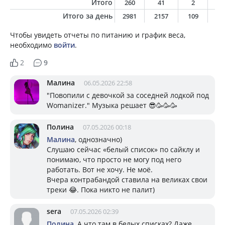
Итого
260
41
2
1
Итого за день
2981
2157
109
4
Чтобы увидеть отчеты по питанию и график веса,
необходимо
войти
.
2
9
Малина
06.05.2026 22:58
"Повопили с девочкой за соседней лодкой под
Womanizer." Музыка решает 😎🥳🥳🥳
Полина
07.05.2026 00:18
Малина
, однозначно)
Слушаю сейчас «белый список» по сайклу и
понимаю, что просто не могу под него
работать. Вот не хочу. Не моё.
Вчера контрабандой ставила на великах свои
треки 😂. Пока никто не палит)
sera
07.05.2026 02:39
Полина
, А что там в белых списках? Даже