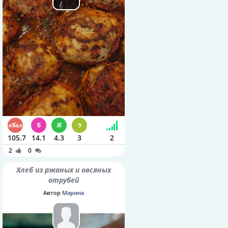
105.7
14.1
4.3
3
2
2
0
Хлеб из ржаных и овсяных
отрубей
Автор
Марина