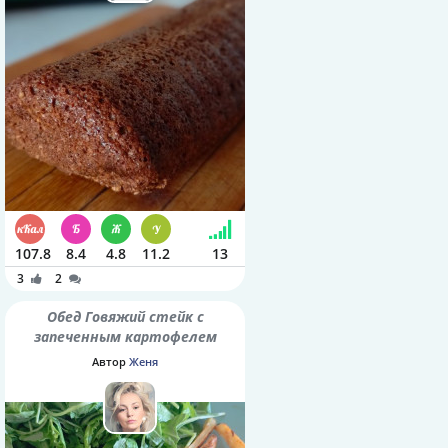
107.8
8.4
4.8
11.2
13
3
2
Обед Говяжий стейк с
запеченным картофелем
Автор
Женя