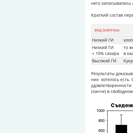
него записывались 
Краткий состав пер
ВИД ЗАВТРАКА
Низкий ГИ
хлоп
Низкий ГИ
то ж
+ 10% сахара
в ка
Высокий ГИ
Куку
Результаты доказыв
них хотелось есть.
удовлетворенности 
(ланче) в свободно