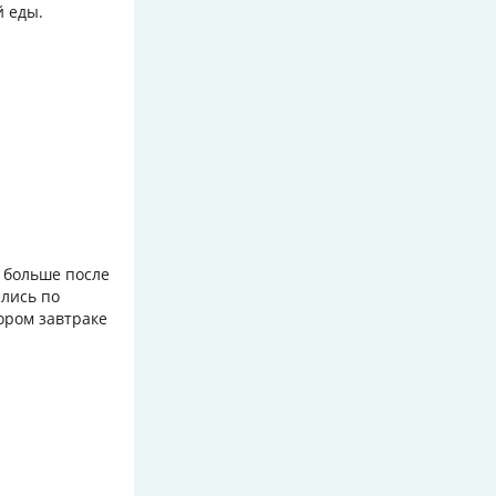
й еды.
 больше после
елись по
тором завтраке