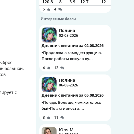
120.8
8
3.9
12.7
12
5
4
Интересные блоги
Полина
02-08-2026
Дневник питания за 02.08.2026
▪️Продолжаю самодеструкцию.
После работы кинула ку...
выброс
4
12
ль большой,
сов
Полина
06-08-2026
лирует с
Дневник питания за 05.08.2026
▪️По еде. Больше, чем хотелось
бы(▪️По активности....
3
11
Юля М