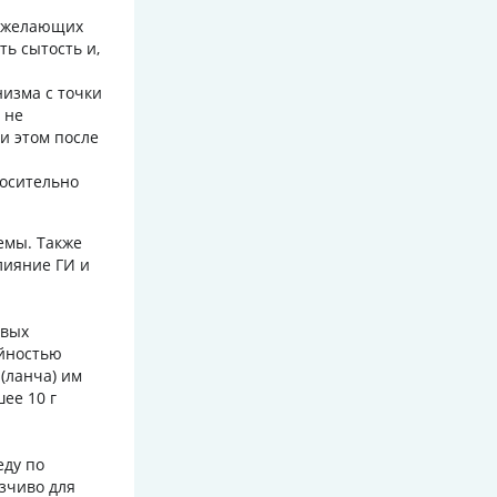
, желающих
ь сытость и,
изма с точки
 не
и этом после
носительно
емы. Также
лияние ГИ и
овых
ийностью
(ланча) им
ее 10 г
еду по
язчиво для