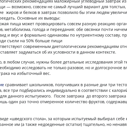
логических рекомендациях маложирный углеводный завтрак из
щи — возможно, совсем не самый лучший вариант для толстых
ие жиров и белков в завтрак позволило бы этим людям увеличит
реедать. Основные их выводы:
ожая пища может провоцировать совсем разную реакцию орган
в, метаболизма, голода и переедания: обе овсянки почти ничем
вид и вкус и формально одинаковы по нутриентному составу, пр
люди съели на 50% больше пищи
ответствуют современным диетологическим рекомендациям от
аставляет задуматься об их условности в данном контексте.
о, в любом случае, нужны более детальные исследования этой т
необходимо исследовать не только разовое, но и долгосрочное в
трака на избыточный вес.
ие
сравнивает школьников, получивших в разные дни три тест
а, все три подбирались индивидуально в соответствии с калор
для данного испытуемого. После завтрака до второго завтрака 
ишь один раз точно отмеренное количество фруктов, содержавш
виде «шведского стола», за которым испытуемый выбирал себе 
ранное им (а также недоеденные остатки) тщательно, но ненав