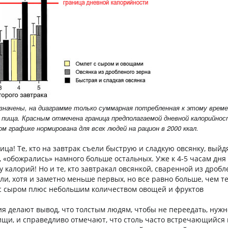
значены, на диаграмме только суммарная потребленная к этому врем
» пища.
Красным отмечена граница предполагаемой дневной калорийнос
нном графике нормирована для всех людей на рацион в 2000 ккал.
ца! Те, кто на завтрак съели быструю и сладкую овсянку, выйд
 «обожрались» намного больше остальных. Уже к 4-5 часам дня
 калорий! Но и те, кто завтракал овсянкой, сваренной из дробл
ли, хотя и заметно меньше первых, но все равно больше, чем те
 с сыром плюс небольшим количеством овощей и фруктов
я делают вывод, что толстым людям, чтобы не переедать, нуж
щи, и справедливо отмечают, что столь часто встречающийся 