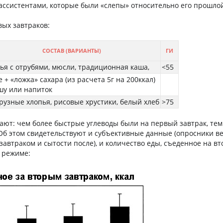
ассистентами, которые были «слепы» относительно его прошло
вых завтраков:
СОСТАВ (ВАРИАНТЫ)
ГИ
ья с отрубями, мюсли, традиционная каша,
<55
е + «ложка» сахара (из расчета 5г на 200ккал)
шу или напиток
рузные хлопья, рисовые хрустики, белый хлеб
>75
ают: чем более быстрые углеводы были на первый завтрак, тем
 Об этом свидетельствуют и субъективные данные (опросники в
завтраком и сытости после), и количество еды, съеденное на в
м режиме: