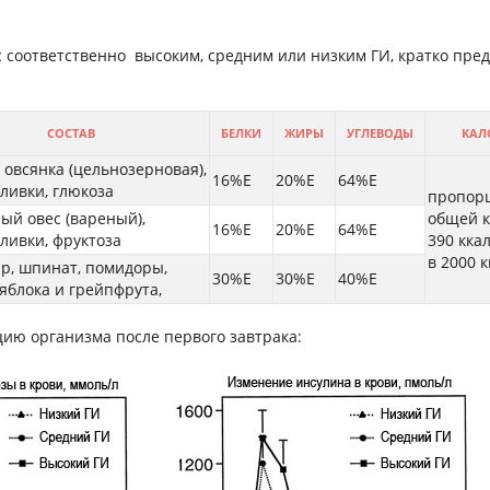
 c соответственно высоким, средним или низким ГИ, кратко пре
СОСТАВ
БЕЛКИ
ЖИРЫ
УГЛЕВОДЫ
КАЛ
 овсянка (цельнозерновая),
16%E
20%E
64%E
сливки, глюкоза
пропор
ый овес (вареный),
общей 
16%E
20%E
64%E
сливки, фруктоза
390 кка
в 2000 
ыр, шпинат, помидоры,
30%E
30%E
40%E
 яблока и грейпфрута,
ию организма после первого завтрака: