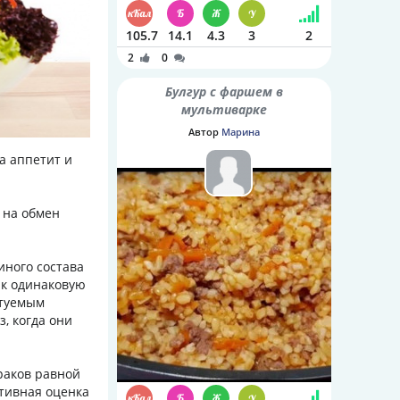
105.7
14.1
4.3
3
2
2
0
Булгур с фаршем в
мультиварке
Автор
Марина
а аппетит и
 на обмен
иного состава
ак одинаковую
ытуемым
, когда они
раков равной
ктивная оценка