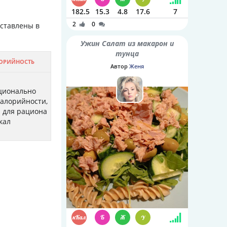
182.5
15.3
4.8
17.6
7
2
0
дставлены в
Ужин Салат из макарон и
тунца
ОРИЙНОСТЬ
Автор
Женя
ционально
калорийности,
л для рациона
ккал