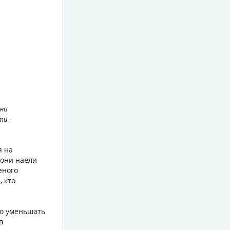
ени
ти -
я на
 они наели
еного
, кто
но уменьшать
в