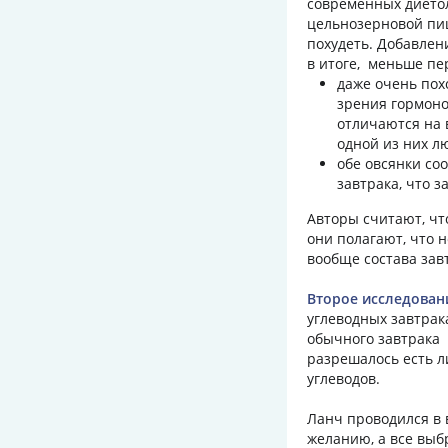
современных дието
цельнозерновой пи
похудеть. Добавлен
в итоге, меньше пе
даже очень пох
зрения гормоно
отличаются на 
одной из них 
обе овсянки со
завтрака, что з
Авторы считают, чт
они полагают, что 
вообще состава зав
Второе исследован
углеводных завтрак
обычного завтрака 
разрешалось есть л
углеводов.
Ланч проводился в 
желанию, а все выб