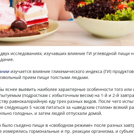
 двух исследованиях, изучавших влияние ГИ углеводной пищи н
дание.
ании
изучается влияние гликемического индекса (ГИ) продуктов
извольный прием пищи толстыми людьми.
бы яснее выявить наиболее характерные особенности того или 
спытуемым (подросткам с избыточным весом) на 1-й и 2-й завтр
еству равнокалорийную еду трех разных видов. После чего исп
е следующих 5 часов питаться за «шведским столом» всякий раз
сильно голодны», и затем людей отпускали домой.
о было съедено пищи в «свободном режиме» после разных завт
е измерялись гормональные и пр. реакции организма, и субъе