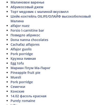
Малиновое варенье
Абрикосовый джем
Торт медовик с малиной вкусвилл
Шейк-коктейль OILIFE/ОЛАЙФ высокобелковый
Малина
alfajor nuez
Forsio l-carnitine bar
Повидло абрикос
Dona nanna chocolates
Cachafaz alfajores
Alfajor guolis
Pork porridge
Кружка пивная
Egg tofu
Мариан Плум Ма-Парнг
Pineapple fruit pie
Muesli
Pork porridge
Семечки
Конские
14.02 фасоль красная
Purely romaine