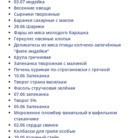
03.07 индейка
Весенние овощи
Сырники творожные
Баранки сахарные с маком
28.06 Шарики
Фарш из мяса молодого барашка
Геркулес овсяные хлопья
Деликатесы из мяса птицы копчено-запечённые
"филе индейки"
Крупа гречневая
Запеканка творожная с малиной
Печень куриная по-строгановски с гречкой
10.06 Запеканка
Творог страна васильки
Фасоль стручковая зелёная
07.06 запеканка
Творог 5%
05.06 Запеканка
Мороженое пломбир ванильный в вафельном
стаканчике
02.06 сердце свиное
Колбаски для гриля особые
29.05 Куриный стейк