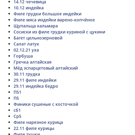
14.12 чечевица
10.12 индейка
Филе грудки большое индейки
Филе мяса индейки варено-копчёное
Щупальца кальмара
Сосиски из филе грудки куриной с цукини
Багет цельнозерновой
Салат латук
02.12.21 уха
Горбуша
Гречка алтайская
Мёд эспарцетовый алтайский
30.11 грудка
29.11 филе индейки
29.11 индейка бедро
П51
П5
Финики сушеные с косточкой
сб1
Ср5
Филе нарезное курица
22.11 филе курицы
Филе тушки