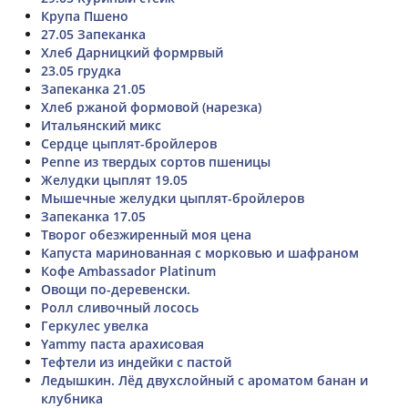
Крупа Пшено
27.05 Запеканка
Хлеб Дарницкий формрвый
23.05 грудка
Запеканка 21.05
Хлеб ржаной формовой (нарезка)
Итальянский микс
Сердце цыплят-бройлеров
Penne из твердых сортов пшеницы
Желудки цыплят 19.05
Мышечные желудки цыплят-бройлеров
Запеканка 17.05
Творог обезжиренный моя цена
Капуста маринованная с морковью и шафраном
Кофе Ambassador Platinum
Овощи по-деревенски.
Ролл сливочный лосось
Геркулес увелка
Yammy паста арахисовая
Тефтели из индейки с пастой
Ледышкин. Лёд двухслойный с ароматом банан и
клубника