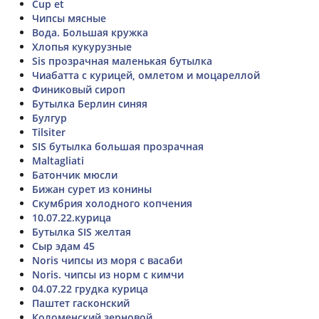
Cup et
Чипсы мясные
Вода. Большая кружка
Хлопья кукурузные
Sis прозрачная маленькая бутылка
Чиабатта с курицей, омлетом и моцареллой
Финиковый сироп
Бутылка Берлин синяя
Булгур
Tilsiter
SIS бутылка большая прозрачная
Maltagliati
Батончик мюсли
Бижан сурет из конины
Скумбрия холодного копчения
10.07.22.курица
Бутылка SIS желтая
Сыр эдам 45
Noris чипсы из моря с васаби
Noris. чипсы из норм с кимчи
04.07.22 грудка курица
Паштет гасконский
Коломенский зерновой