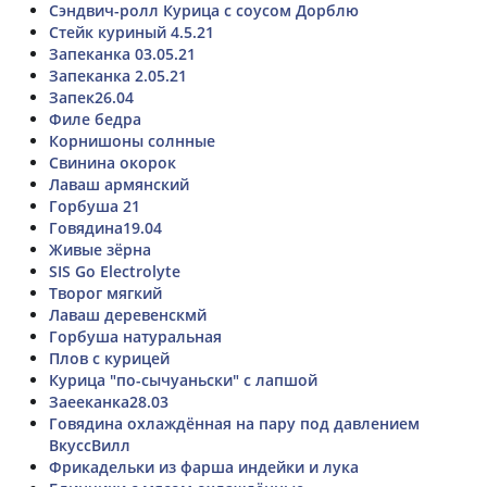
Сэндвич-ролл Курица с соусом Дорблю
Стейк куриный 4.5.21
Запеканка 03.05.21
Запеканка 2.05.21
Запек26.04
Филе бедра
Корнишоны солнные
Свинина окорок
Лаваш армянский
Горбуша 21
Говядина19.04
Живые зёрна
SIS Go Electrolyte
Творог мягкий
Лаваш деревенскмй
Горбуша натуральная
Плов с курицей
Курица "по-сычуаньски" с лапшой
Заееканка28.03
Говядина охлаждённая на пару под давлением
ВкуссВилл
Фрикадельки из фарша индейки и лука