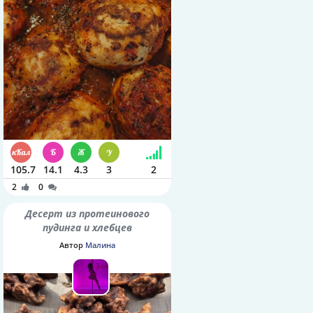
105.7
14.1
4.3
3
2
2
0
Десерт из протеинового
пудинга и хлебцев
Автор
Малина