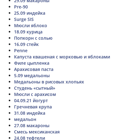
29.09 макароны
Pre-90
25.09 индейка
Surge SIS
Мюсли яблоко
18.09 курица
Попкорн с солью
16.09 стейк
Penne
Капуста квашеная с морковью и яблоками
Филе цыпленка
Арахисовая паста
5.09 медальоны
Медальоны в рисовых хлопьях
Студень «сытный»
Мюсли с арахисом
04.09.21 йогурт
Гречневая крупа
31.08 индейка
медальон
27.08 макароны
Смесь мексиканская
24.08 тефтели