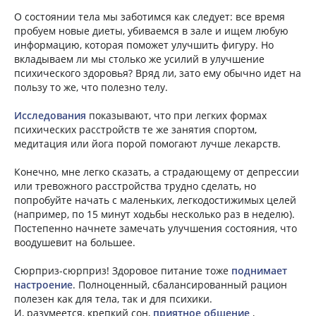
О состоянии тела мы заботимся как следует: все время
пробуем новые диеты, убиваемся в зале и ищем любую
информацию, которая поможет улучшить фигуру. Но
вкладываем ли мы столько же усилий в улучшение
психического здоровья? Вряд ли, зато ему обычно идет на
пользу то же, что полезно телу.
Исследования
показывают, что при легких формах
психических расстройств те же занятия спортом,
медитация или йога порой помогают лучше лекарств.
Конечно, мне легко сказать, а страдающему от депрессии
или тревожного расстройства трудно сделать, но
попробуйте начать с маленьких, легкодостижимых целей
(например, по 15 минут ходьбы несколько раз в неделю).
Постепенно начнете замечать улучшения состояния, что
воодушевит на большее.
Сюрприз-сюрприз! Здоровое питание тоже
поднимает
настроение
. Полноценный, сбалансированный рацион
полезен как для тела, так и для психики.
И, разумеется, крепкий сон,
приятное общение
,