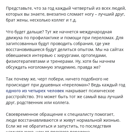
Представьте, что за год каждый четвертый из всех людей,
которых вы знаете, внезапно сломает ногу – лучший друг,
брат жены, несколько коллег и т.д.
Что будет дальше? Тут же начнется международная
движуха по профилактике и помощи при переломах. Для
загипсованных будут проводить собрания, где уже
восстановившиеся будут делиться опытом. Мы на сайтах
обвешаемся интервью с хирургами, ортопедами,
физиотерапевтами и тренерами. Ну, хотя бы начнем
обсуждать ноголомную эпидемию, правда же?
Так почему же, черт побери, ничего подобного не
происходит при душевных «переломах»? Ведь каждый год
одного из четырех человек
накрывает психическое
расстройство. Это может быть тот же самый ваш лучший
друг, родственник или коллега.
Своевременное обращение к специалисту помогает,
люди восстанавливаются и живут нормальной жизнью.
Если же не обратиться и запустить, то последствия
намного хуже, чем от простого перелома.