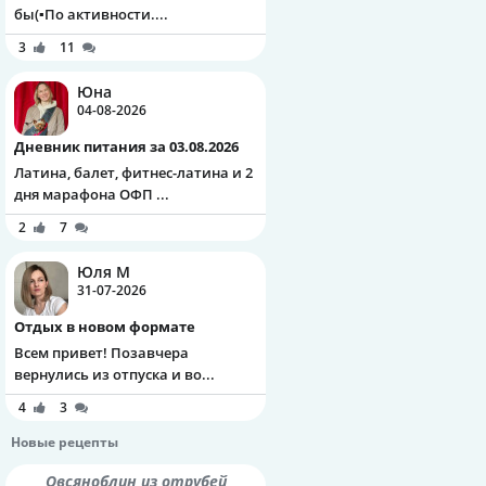
бы(▪️По активности....
3
11
Юна
04-08-2026
Дневник питания за 03.08.2026
Латина, балет, фитнес-латина и 2
дня марафона ОФП ...
2
7
Юля М
31-07-2026
Отдых в новом формате
Всем привет! Позавчера
вернулись из отпуска и во...
4
3
Новые рецепты
Овсяноблин из отрубей