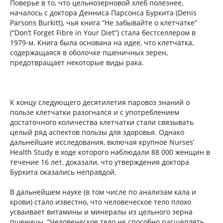
Поверье в то, что цельнозерновой хлеб полезнее,
началось с доктора Денниса Парсонса Буркита (Denis
Parsons Burkitt), чья книга “Не забывайте о клетчатке”
(“Don’t Forget Fibre in Your Diet”) стала бестселлером в
1979-м. Книга была основана на идее, что клетчатка,
содержащаяся в оболочке пшеничных зерен,
предотвращает некоторые виды рака.
К концу следующего десятилетия паровоз знаний о
пользе клетчатки разогнался и с употреблением
достаточного количества клетчатки стали связывать
целый ряд аспектов пользы для здоровья. Однако
дальнейшие исследования, включая крупное Nurses’
Health Study в ходе которого наблюдали 88 000 женщин в
течение 16 лет, доказали, что утверждения доктора
Буркита оказались неправдой.
В дальнейшем науке (в том числе по анализам кала и
крови) стало известно, что человеческое тело плохо
усваивает витамины и минералы из цельного зерна
пшеницы. “Человеческое тело не способно расщеплять