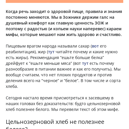
Когда речь заходит о здоровой пище, правила и знания
постоянно меняются. Мы в Зожнике держим галс на
душевный комфорт как главную ценность ЗОЖ и
поэтому с радостью (и копьем науки наперевес) караем
мифы, которые мешают нам жить здорово и счастливо.
Пищевым врагом народа называли сахар (
вот
его
реабилитация), жир (
тут
читайте почему и какие нужно
есть жиры). Рекомендация “ешьте больше белка”
дрейфует к “ешьте меньше мяса” (вот
тут
есть почему
разнообразие в питании важнее и как его получить). Мы
вообще считаем, что нет плохих продуктов и против
деления всего на “черное” и “белое”. В том числе и сорта
хлеба.
Сегодня настало время присмотреться к засевшему в
наших головах без доказательств: будто цельнозерновой
хлеб полезнее белого. Мы перевели текст об этом мифе.
Цельнозерновой хлеб не полезнее