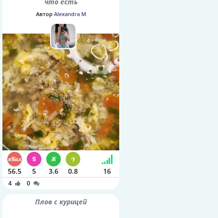
что есть
Автор
Alexandra M
56.5
5
3.6
0.8
16
4
0
Плов с курицей