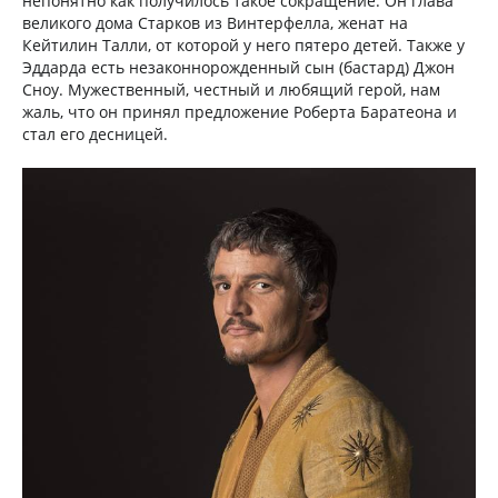
непонятно как получилось такое сокращение. Он глава
великого дома Старков из Винтерфелла, женат на
Кейтилин Талли, от которой у него пятеро детей. Также у
Эддарда есть незаконнорожденный сын (бастард) Джон
Сноу. Мужественный, честный и любящий герой, нам
жаль, что он принял предложение Роберта Баратеона и
стал его десницей.