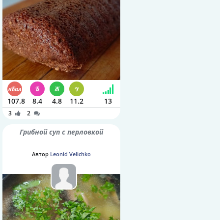
107.8
8.4
4.8
11.2
13
3
2
Грибной суп с перловкой
Автор
Leonid Velichko