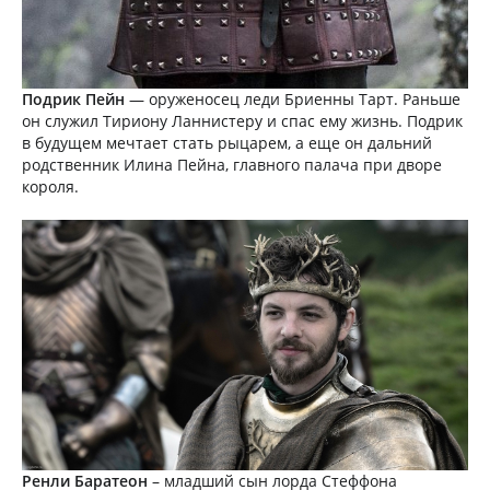
Подрик Пейн
— оруженосец леди Бриенны Тарт. Раньше
он служил Тириону Ланнистеру и спас ему жизнь. Подрик
в будущем мечтает стать рыцарем, а еще он дальний
родственник Илина Пейна, главного палача при дворе
короля.
Ренли Баратеон
– младший сын лорда Стеффона