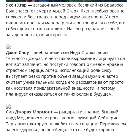
Якен Хгар
— загадочный человек, безликий из Браавоса.
Был спасен от смерти Арьей Старк. Якен необыкновенно
спокоен и бесстрашен перед лицом опасности. У него
очень интересная манера речи – он говорит и о себе, и о
собеседнике в третьем лице. Нас он раздражает своей
загадочностью, но интересен.
Джон Сноу
– внебрачный сын Неда Старка, воин
“Ночного Дозора”. У него такое выражение лица будто он
вот-вот заплачет, но поступки говорят о смелом нраве и
страстном сердце. Актер, исполняющий роль Сноу,
выступает резко против объективации мужчин: актер
считает унизительным, когда его рассматривают просто
как носителя привлекательной внешности, и потому
планирует отказываться от таких ролей в будущем.
Сир
Джорах Мормонт
— рыцарь в изгнании, бывший
лорд Медвежьего острова, верно служащий Дейнерис
Таргариен, которую он любит всем сердцем. Переживаем
за его здоровье, но он обещал что все будет хорошо.