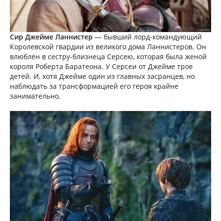
Сир Джейме Ланнистер
— бывший лорд-командующий
Королевской гвардии из великого дома Ланнистеров. Он
влюблён в сестру-близнеца Серсею, которая была женой
короля Роберта Баратеона. У Серсеи от Джейме трое
детей. И, хотя Джейме один из главных засранцев, но
наблюдать за трансформацией его героя крайне
занимательно.