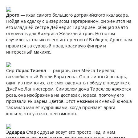
Дрого
— кхал самого большого дотракийского кхаласара.
Пойдя на сделку с Визерисом Таргариеном, он женится на
его младшей сестре Дейнерис Таргариен, обещая за это
отвоевать для Визериса Железный трон. Но потом
случилось столько всего интересного! В общем, Дрого нам
нравится за суровый нрав, красивую фигуру и
интересный макияж.
Сир
Лорас Тирелл
— рыцарь, сын Мейса Тирелла,
возлюбленный Ренли Баратеона. Он отличный рыцарь,
один из немногих, кто смог одержать победу в поединке с
Джейме Ланнистером. Символом дома Тиреллов является
роза, она изображена на доспехах Лораса, поэтому его
прозвали Рыцарем Цветов. Этот нежный и смелый юноша
так мило машет кудряшками, когда пронзает врага
копьем, что устоять невозможно.
Эддарда Старк
друзья зовут его просто Нед, и нам