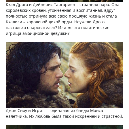
Кхал Дрого и Дейнерис Таргариен – странная пара. Она –
королевских кровей, утонченная и воспитанная, вдруг
полностью отринула всю свою прошлую жизнь и стала
Кхалиси – королевой дикой орды. Неужели Дрого
настолько очарователен? Или же это политические
игрища амбициозной девушки?
Джон Сноу и Игритт – одичалая из банды Манса-
налётчика. Их любовь была такой искренней и страстной.