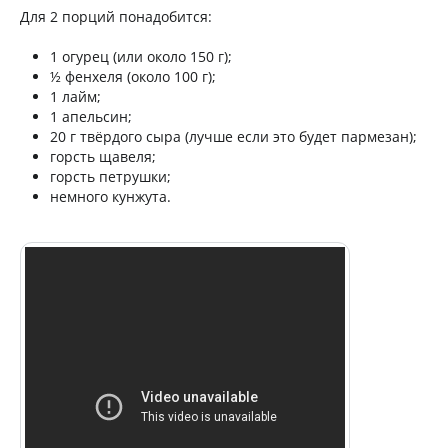
Для 2 порций понадобится:
1 огурец (или около 150 г);
½ фенхеля (около 100 г);
1 лайм;
1 апельсин;
20 г твёрдого сыра (лучше если это будет пармезан);
горсть щавеля;
горсть петрушки;
немного кунжута.