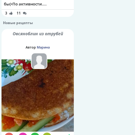
бы(▪️По активности....
3
11
Новые рецепты
Овсяноблин из отрубей
Автор
Марина