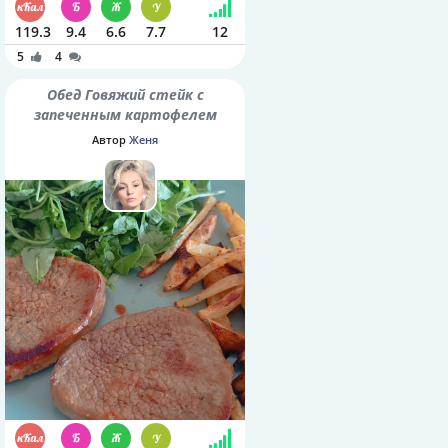
119.3
9.4
6.6
7.7
12
5
4
Обед Говяжий стейк с
запеченным картофелем
Автор
Женя