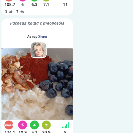
108.7
6
6.3
7.1
11
3
7
Рисовая каша с творогом
Автор
Женя
174.1
10.9
5.1
20.9
8