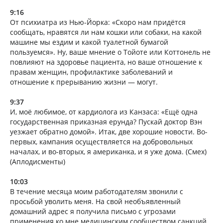
9:16
От психиатра из Нью-Йорка: «Скоро нам придётся
сообщать, нравятся ли нам кошки или собаки, на какой
машине мы ездим и какой туалетной бумагой
пользуемся». Ну, ваше мнение о Тойоте или Коттонель не
повлияют на здоровье пациента, но ваше отношение к
правам женщин, профилактике заболеваний и
отношение к прерыванию жизни — могут.
9:37
И, моё любимое, от кардиолога из Канзаса: «Ещё одна
государственная приказная ерунда? Пускай доктор Вэн
уезжает обратно домой». Итак, две хорошие новости. Во-
первых, кампания осуществляется на добровольных
началах, и во-вторых, я американка, и я уже дома. (Смех)
(Аплодисменты)
10:03
В течение месяца моим работодателям звонили с
просьбой уволить меня. На свой необъявленный
домашний адрес я получила письмо с угрозами
применения ко мне медицинским сообществом санкций.