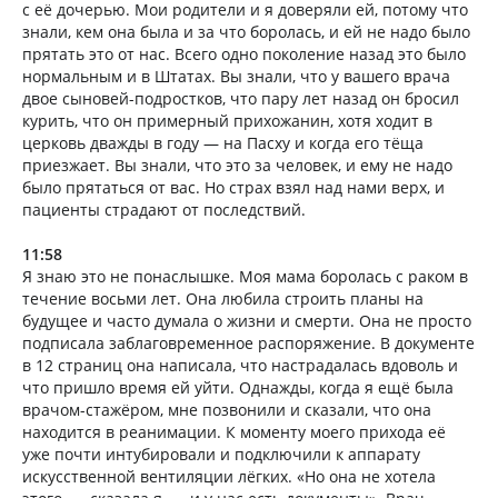
с её дочерью. Мои родители и я доверяли ей, потому что
знали, кем она была и за что боролась, и ей не надо было
прятать это от нас. Всего одно поколение назад это было
нормальным и в Штатах. Вы знали, что у вашего врача
двое сыновей-подростков, что пару лет назад он бросил
курить, что он примерный прихожанин, хотя ходит в
церковь дважды в году — на Пасху и когда его тёща
приезжает. Вы знали, что это за человек, и ему не надо
было прятаться от вас. Но страх взял над нами верх, и
пациенты страдают от последствий.
11:58
Я знаю это не понаслышке. Моя мама боролась с раком в
течение восьми лет. Она любила строить планы на
будущее и часто думала о жизни и смерти. Она не просто
подписала заблаговременное распоряжение. В документе
в 12 страниц она написала, что настрадалась вдоволь и
что пришло время ей уйти. Однажды, когда я ещё была
врачом-стажёром, мне позвонили и сказали, что она
находится в реанимации. К моменту моего прихода её
уже почти интубировали и подключили к аппарату
искусственной вентиляции лёгких. «Но она не хотела