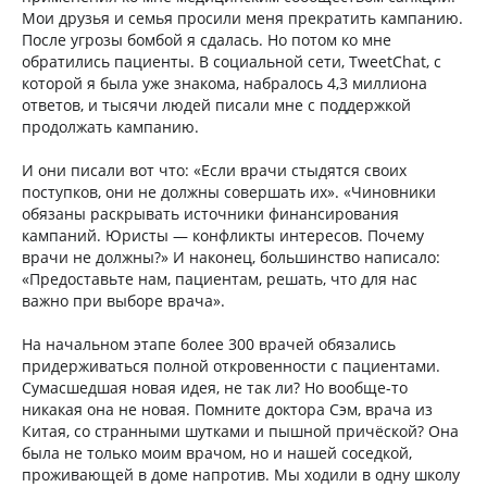
Мои друзья и семья просили меня прекратить кампанию.
После угрозы бомбой я сдалась. Но потом ко мне
обратились пациенты. В социальной сети, TweetChat, с
которой я была уже знакома, набралось 4,3 миллиона
ответов, и тысячи людей писали мне с поддержкой
продолжать кампанию.
И они писали вот что: «Если врачи стыдятся своих
поступков, они не должны совершать их». «Чиновники
обязаны раскрывать источники финансирования
кампаний. Юристы — конфликты интересов. Почему
врачи не должны?» И наконец, большинство написало:
«Предоставьте нам, пациентам, решать, что для нас
важно при выборе врача».
На начальном этапе более 300 врачей обязались
придерживаться полной откровенности с пациентами.
Сумасшедшая новая идея, не так ли? Но вообще-то
никакая она не новая. Помните доктора Сэм, врача из
Китая, со странными шутками и пышной причёской? Она
была не только моим врачом, но и нашей соседкой,
проживающей в доме напротив. Мы ходили в одну школу