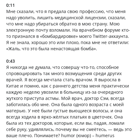
0:11
Мне сказали, что я предала свою профессию, что меня
надо уволить, лишить медицинской лицензии, сказали,
что мне надо убираться обратно в мою страну. Мою
электронную почту взломали. На врачебном форуме кто-
то признался в «бомбардировке» моего Twitter-аккаунта.
Я не знала, хорошо это или плохо, пока мне не ответили:
«Жаль, что это была ненастоящая бомба».
0:43
Я никогда не думала, что совершу что-то, способное
спровоцировать так много возмущения среди других
врачей. Я всегда мечтала стать врачом. Я выросла в
Китае и помню, как с раннего детства меня практически
каждую неделю увозили в больницу из-за очередного
жуткого приступа астмы. Мой врач, доктор Сэм, всегда
заботилась обо мне. Она была одного возраста с моей
матерью. У неё были густые вьющиеся волосы, и она
всегда ходила в ярко-жёлтых платьях в цветочек. Она
была из тех докторов, которые, если вы, падая, ломали
себе руку, удивлялись, почему вы не смеётесь, — ведь это
ваше плечо. Понимаете? humor (юмор) – humerus