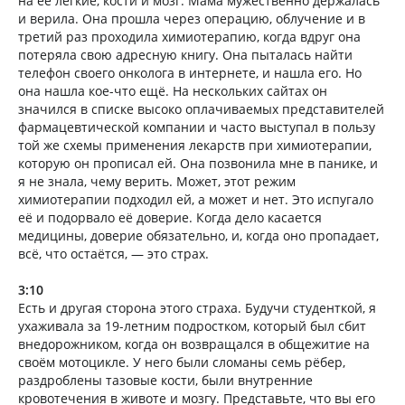
на её лёгкие, кости и мозг. Мама мужественно держалась
и верила. Она прошла через операцию, облучение и в
третий раз проходила химиотерапию, когда вдруг она
потеряла свою адресную книгу. Она пыталась найти
телефон своего онколога в интернете, и нашла его. Но
она нашла кое-что ещё. На нескольких сайтах он
значился в списке высоко оплачиваемых представителей
фармацевтической компании и часто выступал в пользу
той же схемы применения лекарств при химиотерапии,
которую он прописал ей. Она позвонила мне в панике, и
я не знала, чему верить. Может, этот режим
химиотерапии подходил ей, а может и нет. Это испугало
её и подорвало её доверие. Когда дело касается
медицины, доверие обязательно, и, когда оно пропадает,
всё, что остаётся, — это страх.
3:10
Есть и другая сторона этого страха. Будучи студенткой, я
ухаживала за 19-летним подростком, который был сбит
внедорожником, когда он возвращался в общежитие на
своём мотоцикле. У него были сломаны семь рёбер,
раздроблены тазовые кости, были внутренние
кровотечения в животе и мозгу. Представьте, что вы его