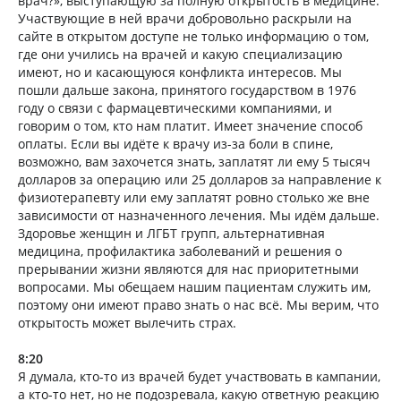
врач?», выступающую за полную открытость в медицине.
Участвующие в ней врачи добровольно раскрыли на
сайте в открытом доступе не только информацию о том,
где они учились на врачей и какую специализацию
имеют, но и касающуюся конфликта интересов. Мы
пошли дальше закона, принятого государством в 1976
году о связи с фармацевтическими компаниями, и
говорим о том, кто нам платит. Имеет значение способ
оплаты. Если вы идёте к врачу из-за боли в спине,
возможно, вам захочется знать, заплатят ли ему 5 тысяч
долларов за операцию или 25 долларов за направление к
физиотерапевту или ему заплатят ровно столько же вне
зависимости от назначенного лечения. Мы идём дальше.
Здоровье женщин и ЛГБТ групп, альтернативная
медицина, профилактика заболеваний и решения о
прерывании жизни являются для нас приоритетными
вопросами. Мы обещаем нашим пациентам служить им,
поэтому они имеют право знать о нас всё. Мы верим, что
открытость может вылечить страх.
8:20
Я думала, кто-то из врачей будет участвовать в кампании,
а кто-то нет, но не подозревала, какую ответную реакцию