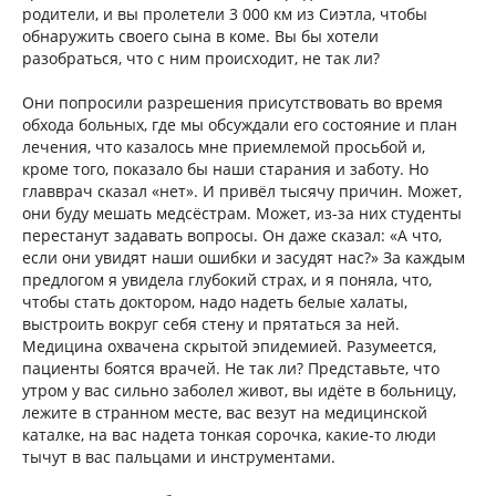
родители, и вы пролетели 3 000 км из Сиэтла, чтобы
обнаружить своего сына в коме. Вы бы хотели
разобраться, что с ним происходит, не так ли?
Они попросили разрешения присутствовать во время
обхода больных, где мы обсуждали его состояние и план
лечения, что казалось мне приемлемой просьбой и,
кроме того, показало бы наши старания и заботу. Но
главврач сказал «нет». И привёл тысячу причин. Может,
они буду мешать медсёстрам. Может, из-за них студенты
перестанут задавать вопросы. Он даже сказал: «А что,
если они увидят наши ошибки и засудят нас?» За каждым
предлогом я увидела глубокий страх, и я поняла, что,
чтобы стать доктором, надо надеть белые халаты,
выстроить вокруг себя стену и прятаться за ней.
Медицина охвачена скрытой эпидемией. Разумеется,
пациенты боятся врачей. Не так ли? Представьте, что
утром у вас сильно заболел живот, вы идёте в больницу,
лежите в странном месте, вас везут на медицинской
каталке, на вас надета тонкая сорочка, какие-то люди
тычут в вас пальцами и инструментами.