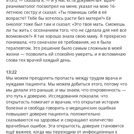
этого, — сказала я, — и у нас есть документы». Врач-
реаниматолог посмотрел на меня, указал на мою 16-
летнюю сестру и сказал: «Ты помнишь себя в её
возрасте? Тебе бы хотелось расти без матери?» Её
онколог тоже был там и сказал: «Это твоя мать. Сможешь
ли ты жить с осознанием того, что не сделала для неё всё
возможное?» Я так хорошо знала свою маму. Я прекрасно
понимала, что означали её требования, но я была
терапевтом. Это решение было самым сложным в моей
жизни — позволить ей спокойно умереть, и я вспоминаю
слова тех врачей каждый день.
13:22
Мы можем преодолеть пропасть между трудом врача и
нуждами пациента. Мы можем добиться этого, потому что
мы делали это раньше, и мы знаем, что откровенность —
это путь к доверию. Исследования показали, что
открытость помогает и врачам, что открытая история
болезни и свобода говорить о медицинских ошибках
повышают доверие пациента, положительно
сказываются на здоровье и сокращают количество
врачебных ошибок. Эта открытость, доверие становятся
ещё важнее, когда мы переходим от инфекционных к