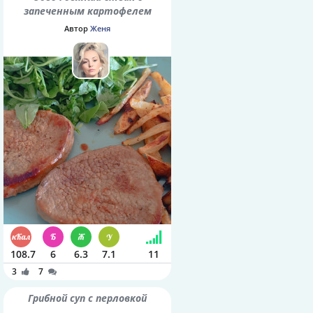
запеченным картофелем
Автор
Женя
108.7
6
6.3
7.1
11
3
7
Грибной суп с перловкой