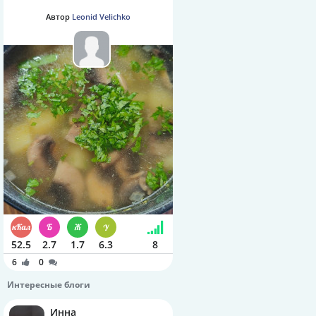
Автор
Leonid Velichko
52.5
2.7
1.7
6.3
8
6
0
Интересные блоги
Инна