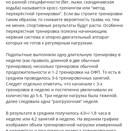
но разной специфичности (бег, лыжи, скандинавская
ходьба) называется кросс-тренингом или “метод
перекрёстной тренировки”. Если вы строите тренировки
таким образом, то снижаете вероятность травм, но, тем
не менее, спортивные результаты будут расти. Особенно
перекрёстная тренировка полезна начинающим,
нервная система и опорно-двигательный аппарат
которых не готов к регулярным нагрузкам.
Подопытные выполняли одну длительную тренировку в
неделю (как правило, длинной в две обычные
тренировки), несколько тренировок обычной
продолжительности и 1-2 тренировки на ОФП. То есть в
среднем проводилось 3-6 тренировочных занятий.
Следует отдельно отметить, что начинали с 3-х
тренировок в неделю и постепенно увеличивали их
количество до 5-6. Три недели нагрузка была тяжелой,
далее следовала одна “разгрузочная” неделя.
В результате в среднем получилось 4,9+/-1,8 часа в
неделю или 4,2 занятий в неделю. На верхнем графике
изображен объем тренировочной нагрузки измеренный
в километрах и при помощи индекса тренировочного