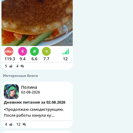
119.3
9.4
6.6
7.7
12
5
4
Интересные блоги
Полина
02-08-2026
Дневник питания за 02.08.2026
▪️Продолжаю самодеструкцию.
После работы кинула ку...
4
12