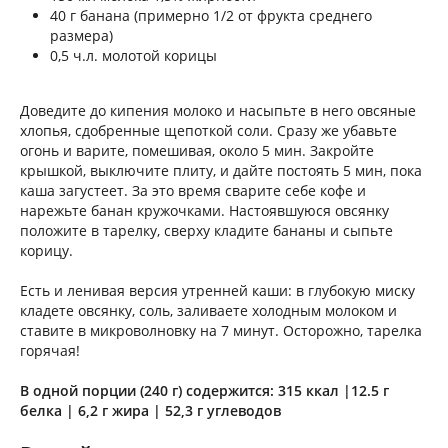
40 г банана (примерно 1/2 от фрукта среднего
размера)
0,5 ч.л. молотой корицы
Доведите до кипения молоко и насыпьте в него овсяные
хлопья, сдобренные щепоткой соли. Сразу же убавьте
огонь и варите, помешивая, около 5 мин. Закройте
крышкой, выключите плиту, и дайте постоять 5 мин, пока
каша загустеет. За это время сварите себе кофе и
нарежьте банан кружочками. Настоявшуюся овсянку
положите в тарелку, сверху кладите бананы и сыпьте
корицу.
Есть и ленивая версия утренней каши: в глубокую миску
кладете овсянку, соль, заливаете холодным молоком и
ставите в микроволновку на 7 минут. Осторожно, тарелка
горячая!
В одной порции (240 г) содержится: 315 ккал |12.5 г
белка | 6,2 г жира | 52,3 г углеводов