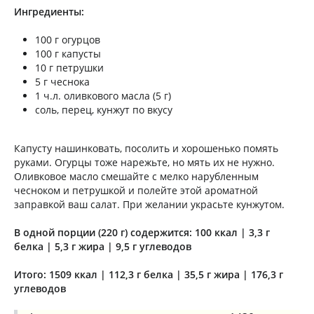
Ингредиенты:
100 г огурцов
100 г капусты
10 г петрушки
5 г чеснока
1 ч.л. оливкового масла (5 г)
соль, перец, кунжут по вкусу
Капусту нашинковать, посолить и хорошенько помять
руками. Огурцы тоже нарежьте, но мять их не нужно.
Оливковое масло смешайте с мелко нарубленным
чесноком и петрушкой и полейте этой ароматной
заправкой ваш салат. При желании украсьте кунжутом.
В одной порции (220 г) содержится: 100 ккал | 3,3 г
белка | 5,3 г жира | 9,5 г углеводов
Итого: 1509 ккал | 112,3 г белка | 35,5 г жира | 176,3 г
углеводов