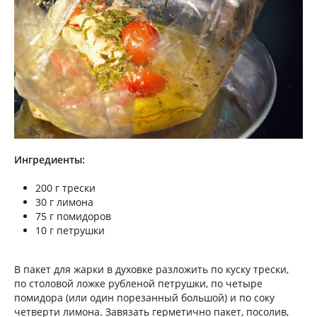
Ингредиенты:
200 г трески
30 г лимона
75 г помидоров
10 г петрушки
В пакет для жарки в духовке разложить по куску трески,
по столовой ­лож­ке рубленой петрушки, по четыре
помидора (или один порезанный большой) и по соку
четверти лимона. Завязать герметично пакет, ­по­солив,