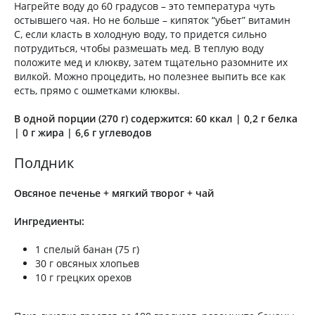
Нагрейте воду до 60 градусов – это температура чуть
остывшего чая. Но не больше – кипяток “убьет” витамин
С, если класть в холодную воду, то придется сильно
потрудиться, чтобы размешать мед. В теплую воду
положите мед и клюкву, затем тщательно разомните их
вилкой. Можно процедить, но полезнее выпить все как
есть, прямо с ошметками клюквы.
В одной порции (270 г) содержится: 60 ккал | 0,2 г белка
| 0 г жира | 6,6 г углеводов
Полдник
Овсяное печенье + мягкий творог + чай
Ингредиенты:
1 спелый банан (75 г)
30 г овсяных хлопьев
10 г грецких орехов