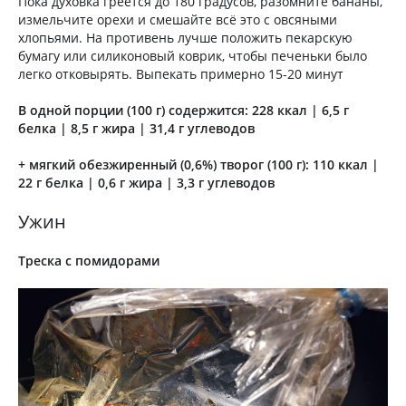
Пока духовка греется до 180 градусов, разомните бананы,
измельчите орехи и смешайте всё это с овсяными
хлопьями. На противень лучше положить пекарскую
бумагу или силиконовый коврик, чтобы печеньки было
легко отковырять. Выпекать примерно 15-20 минут
В одной порции (100 г) содержится: 228 ккал | 6,5 г
белка | 8,5 г жира | 31,4 г углеводов
+ мягкий обезжиренный (0,6%) творог (100 г): 110 ккал |
22 г белка | 0,6 г жира | 3,3 г углеводов
Ужин
Треска с помидорами