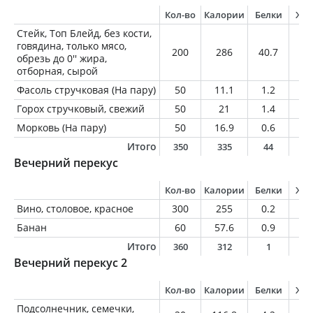
Кол-во
Калории
Белки
Жи
Стейк, Топ Блейд, без кости,
говядина, только мясо,
200
286
40.7
13
обрезь до 0'' жира,
отборная, сырой
Фасоль стручковая (На пару)
50
11.1
1.2
0.
Горох стручковый, свежий
50
21
1.4
0.
Морковь (На пару)
50
16.9
0.6
0
Итого
350
335
44
1
Вечерний перекус
Кол-во
Калории
Белки
Жи
Вино, столовое, красное
300
255
0.2
0
Банан
60
57.6
0.9
0.
Итого
360
312
1
0
Вечерний перекус 2
Кол-во
Калории
Белки
Жи
Подсолнечник, семечки,