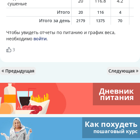
20
116.8
4.2
10
сушеные
Итого
20
116
4
1
Итого за день
2179
1375
70
5
Чтобы увидеть отчеты по питанию и график веса,
необходимо
войти
.
3
Предыдущая
Следующая
Дневник
питания
Как похудеть
пошаговый курс