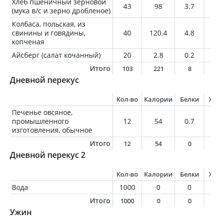
Хлеб пшеничный зерновой
43
98
3.7
0.
(мука в/с и зерно дробленое)
Колбаса, польская, из
свинины и говядины,
40
120.4
4.8
10
копченая
Айсберг (салат кочанный)
20
2.8
0.2
0
Итого
103
221
8
1
Дневной перекус
Кол-во
Калории
Белки
Жи
Печенье овсяное,
промышленного
12
54
0.7
2.
изготовления, обычное
Итого
12
54
0
2
Дневной перекус 2
Кол-во
Калории
Белки
Жи
Вода
1000
0
0
0
Итого
1000
0
0
0
Ужин