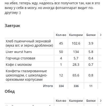
на ибее, теперь жду, надеюсь все получится так, как я это
вижу у себя в мозгу, но иногда фотоаппарат видит по-
другому :)
Завтрак
Кол-во
Калории
Белки
Жи
Хлеб пшеничный зерновой
45
102.6
3.9
0.
(мука в/с и зерно дробленое)
Liver wurst hans
50
134
5.8
1
Горчица столовая
4
5.7
0.4
0.
Кофе с молоком
1
28.3
0.7
0.
Конфеты глазированные
шоколадом, с шоколадно-
12
65.6
0.8
4.
ореховыми корпусами
Итого
334
336
11
1
Обед
Кол-во
Калории
Белки
Жи