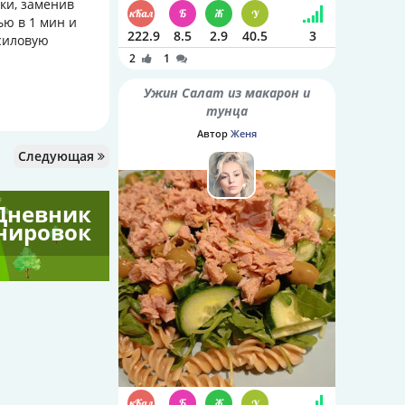
ки, заменив
ью в 1 мин и
222.9
8.5
2.9
40.5
3
силовую
2
1
Ужин Салат из макарон и
тунца
Автор
Женя
Следующая
Дневник
нировок