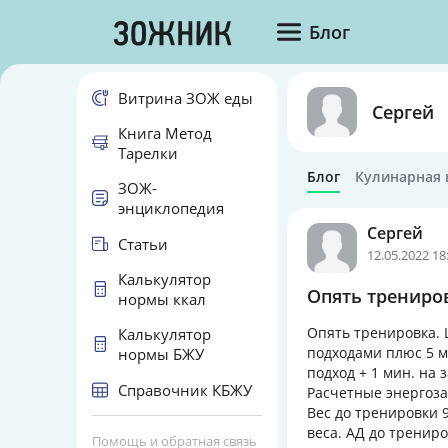
Блог
Витрина ЗОЖ еды
Сергей
Книга Метод
Тарелки
Блог
Кулинарная 
ЗОЖ-
энциклопедия
Сергей
Статьи
12.05.2022 18
Калькулятор
Опять трениров
нормы ккал
Опять тренировка. 
Калькулятор
подходами плюс 5 ми
нормы БЖУ
подход + 1 мин. на
Справочник КБЖУ
Расчетные энергоза
Вес до тренировки 9
веса. АД до трениров
Помощь и обратная связь