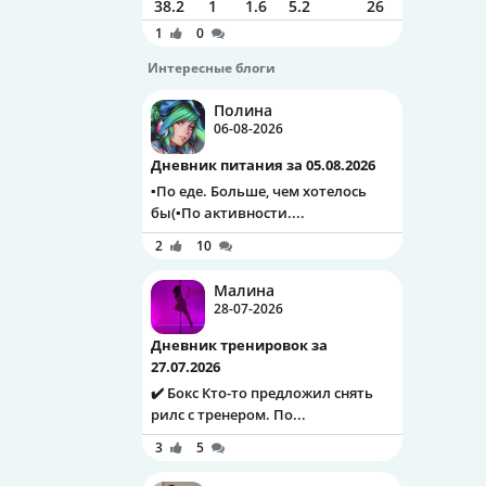
38.2
1
1.6
5.2
26
1
0
Интересные блоги
Полина
06-08-2026
Дневник питания за 05.08.2026
▪️По еде. Больше, чем хотелось
бы(▪️По активности....
2
10
Малина
28-07-2026
Дневник тренировок за
27.07.2026
✔️ Бокс Кто-то предложил снять
рилс с тренером. По...
3
5