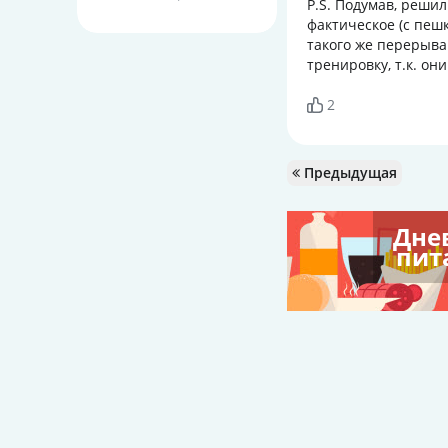
P.S. Подумав, реши
фактическое (с пеш
такого же перерыва
тренировку, т.к. он
2
Предыдущая
Дне
пит