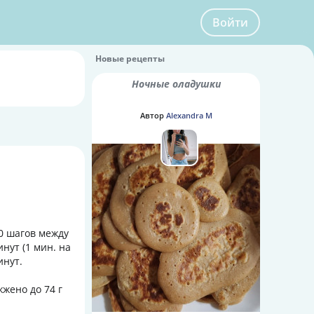
Войти
Новые рецепты
Ночные оладушки
Автор
Alexandra M
0 шагов между
нут (1 мин. на
инут.
жжено до 74 г