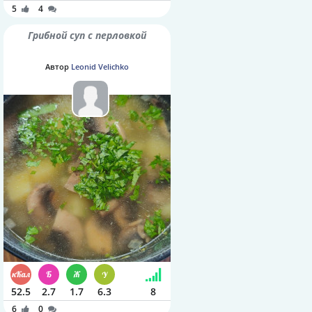
5
4
Грибной суп с перловкой
Автор
Leonid Velichko
52.5
2.7
1.7
6.3
8
6
0