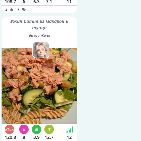
108.7
6
6.3
7.1
11
3
7
Ужин Салат из макарон и
тунца
Автор
Женя
120.8
8
3.9
12.7
12