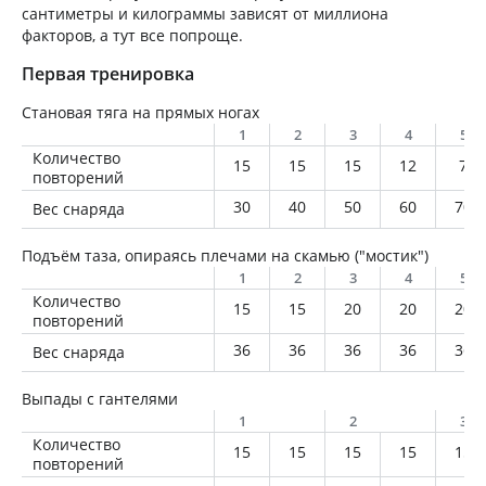
сантиметры и килограммы зависят от миллиона
факторов, а тут все попроще.
Первая тренировка
Становая тяга на прямых ногах
1
2
3
4
5
Количество
15
15
15
12
7
повторений
30
40
50
60
70
Вес снаряда
Подъём таза, опираясь плечами на скамью ("мостик")
1
2
3
4
5
Количество
15
15
20
20
20
повторений
36
36
36
36
36
Вес снаряда
Выпады с гантелями
1
2
3
Количество
15
15
15
15
15
повторений