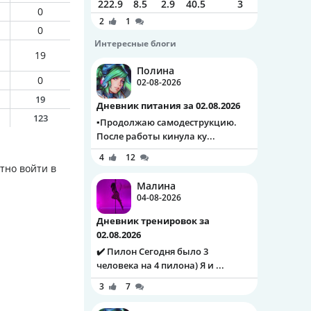
222.9
8.5
2.9
40.5
3
0
2
1
0
Интересные блоги
19
Полина
0
02-08-2026
19
Дневник питания за 02.08.2026
123
▪️Продолжаю самодеструкцию.
После работы кинула ку...
4
12
тно войти в
Малина
04-08-2026
Дневник тренировок за
02.08.2026
✔️ Пилон Сегодня было 3
человека на 4 пилона) Я и ...
3
7