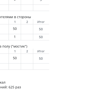
антелями в стороны
1
2
Итог
50
50
1
50
 полу ("мостик")
1
2
Итог
50
50
ккал
ний: 625 раз