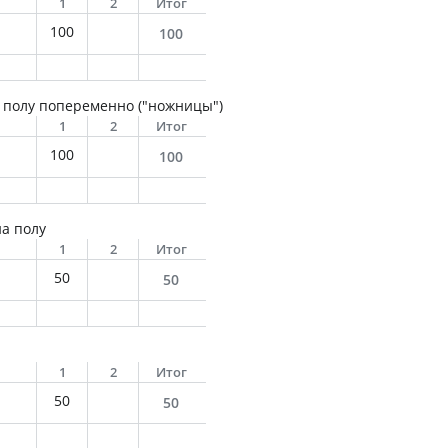
1
2
Итог
100
100
 полу попеременно ("ножницы")
1
2
Итог
100
100
а полу
1
2
Итог
50
50
1
2
Итог
50
50