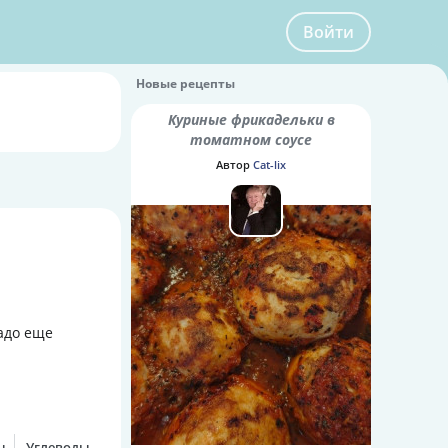
Войти
Новые рецепты
Куриные фрикадельки в
томатном соусе
Автор
Cat-lix
адо еще
ы
Углеводы