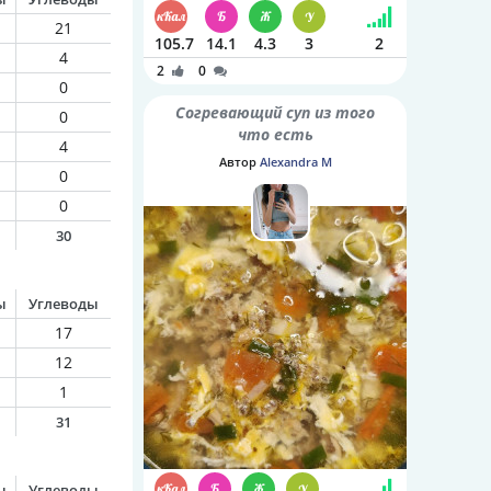
21
105.7
14.1
4.3
3
2
4
2
0
0
Согревающий суп из того
0
что есть
4
Автор
Alexandra M
0
0
30
ы
Углеводы
17
12
1
31
ы
Углеводы