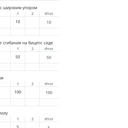
 с широким упором
1
2
Итог
10
10
 сгибания на бицепс сидя
1
2
Итог
50
50
оя
1
2
Итог
100
100
полу
1
2
Итог
5
5