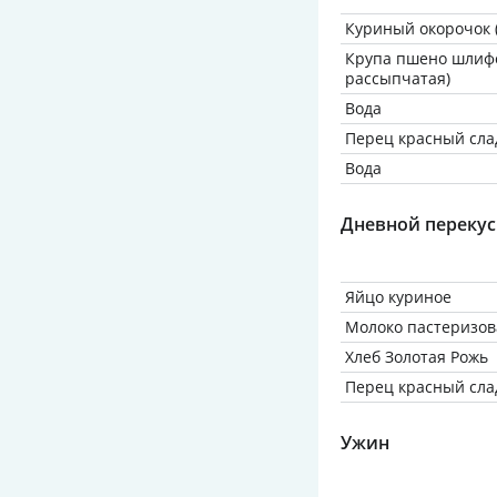
Куриный окорочок 
Крупа пшено шлифо
рассыпчатая)
Вода
Перец красный сла
Вода
Дневной перекус
Яйцо куриное
Молоко пастеризов
Хлеб Золотая Рожь
Перец красный сла
Ужин