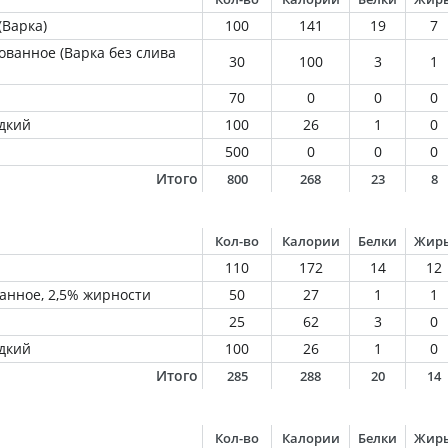
(Варка)
100
141
19
7
ванное (Варка без слива
30
100
3
1
70
0
0
0
дкий
100
26
1
0
500
0
0
0
Итого
800
268
23
8
Кол-во
Калории
Белки
Жир
110
172
14
12
анное, 2,5% жирности
50
27
1
1
25
62
3
0
дкий
100
26
1
0
Итого
285
288
20
14
Кол-во
Калории
Белки
Жир