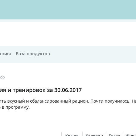
книга
База продуктов
:09
я и тренировок за 30.06.2017
ить вкусный и сбалансированный рацион. Почти получилось. Н
 в программу.
Кол-во
Калории
Белки
Жир