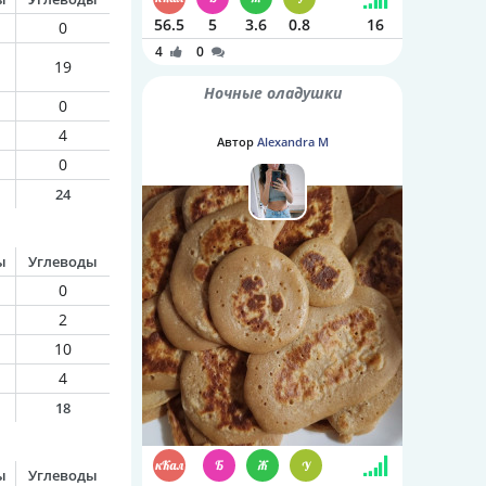
56.5
5
3.6
0.8
16
0
4
0
19
Ночные оладушки
0
4
Автор
Alexandra M
0
24
ы
Углеводы
0
2
10
4
18
ы
Углеводы