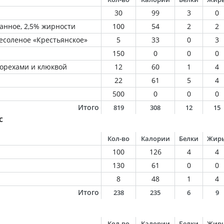
30
99
3
0
анное, 2,5% жирности
100
54
2
2
есоленое «Крестьянское»
5
33
0
3
150
0
0
0
 орехами и клюквой
12
60
1
4
22
61
5
4
500
0
0
0
Итого
819
308
12
15
с
Кол-во
Калории
Белки
Жир
100
126
4
4
130
61
0
0
8
48
1
4
Итого
238
235
6
9
Кол-во
Калории
Белки
Жир