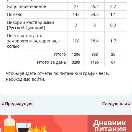
Яйцо перепелиное
27
45.4
3.2
3.
Помело
143
54.3
1.1
0.
Цикорий Растворимый
3
8
0.3
0
[Русский Цикорий]
Цветная капуста,
замороженная, вареная, с
108
18.4
1.7
0.
солью
Итого
1286
353
26
5
Итого за день
3299
1195
67
5
Чтобы увидеть отчеты по питанию и график веса,
необходимо
войти
.
Предыдущая
Следующая
Дневник
питания