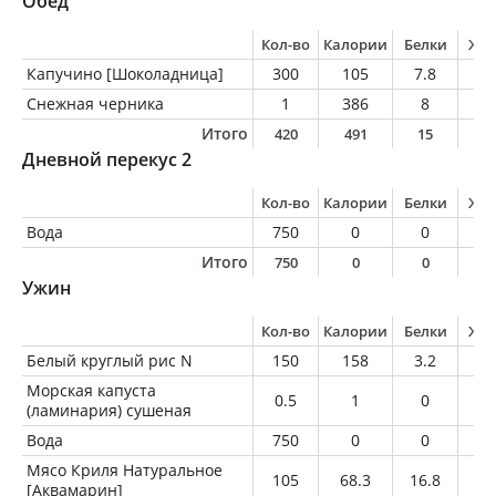
Обед
Кол-во
Калории
Белки
Жи
Капучино [Шоколадница]
300
105
7.8
7.
Снежная черника
1
386
8
3
Итого
420
491
15
3
Дневной перекус 2
Кол-во
Калории
Белки
Жи
Вода
750
0
0
0
Итого
750
0
0
0
Ужин
Кол-во
Калории
Белки
Жи
Белый круглый рис N
150
158
3.2
1.
Морская капуста
0.5
1
0
0
(ламинария) сушеная
Вода
750
0
0
0
Мясо Криля Натуральное
105
68.3
16.8
0
[Аквамарин]