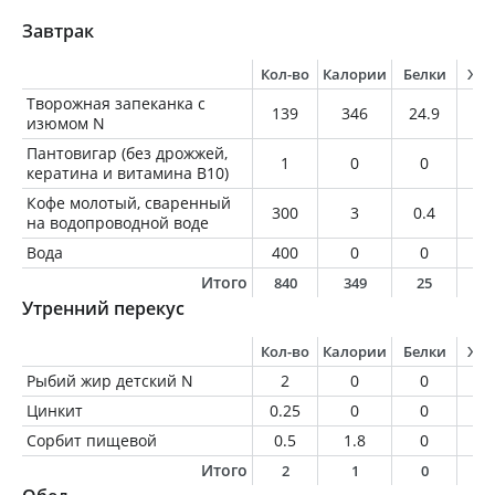
Завтрак
Кол-во
Калории
Белки
Жи
Творожная запеканка с
139
346
24.9
13
изюмом N
Пантовигар (без дрожжей,
1
0
0
0
кератина и витамина В10)
Кофе молотый, сваренный
300
3
0.4
0.
на водопроводной воде
Вода
400
0
0
0
Итого
840
349
25
1
Утренний перекус
Кол-во
Калории
Белки
Жи
Рыбий жир детский N
2
0
0
0
Цинкит
0.25
0
0
0
Сорбит пищевой
0.5
1.8
0
0
Итого
2
1
0
0