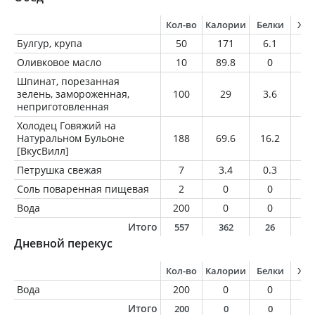
Кол-во
Калории
Белки
Жи
Булгур, крупа
50
171
6.1
0.
Оливковое масло
10
89.8
0
1
Шпинат, порезанная
зелень, замороженная,
100
29
3.6
0.
неприготовленная
Холодец Говяжий на
Натуральном Бульоне
188
69.6
16.2
0.
[ВкусВилл]
Петрушка свежая
7
3.4
0.3
0
Соль поваренная пищевая
2
0
0
0
Вода
200
0
0
0
Итого
557
362
26
1
Дневной перекус
Кол-во
Калории
Белки
Жи
Вода
200
0
0
0
Итого
200
0
0
0