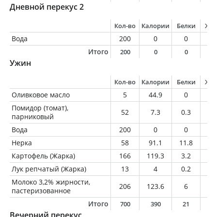
Дневной перекус 2
Кол-во
Калории
Белки
Жи
Вода
200
0
0
0
Итого
200
0
0
0
Ужин
Кол-во
Калории
Белки
Жи
Оливковое масло
5
44.9
0
5
Помидор (томат),
52
7.3
0.3
0
парниковый
Вода
200
0
0
0
Нерка
58
91.1
11.8
4.
Картофель (Жарка)
166
119.3
3.2
0.
Лук репчатый (Жарка)
13
4
0.2
0
Молоко 3,2% жирности,
206
123.6
6
6.
пастеризованное
Итого
700
390
21
1
Вечерний перекус