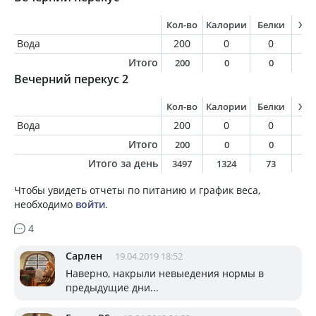
Кол-во
Калории
Белки
Жи
Вода
200
0
0
0
Итого
200
0
0
0
Вечерний перекус 2
Кол-во
Калории
Белки
Жи
Вода
200
0
0
0
Итого
200
0
0
0
Итого за день
3497
1324
73
5
Чтобы увидеть отчеты по питанию и график веса,
необходимо
войти
.
4
Сарлен
19.04.2019 18:52
Наверно, накрыли невыедения нормы в
предыдущие дни...