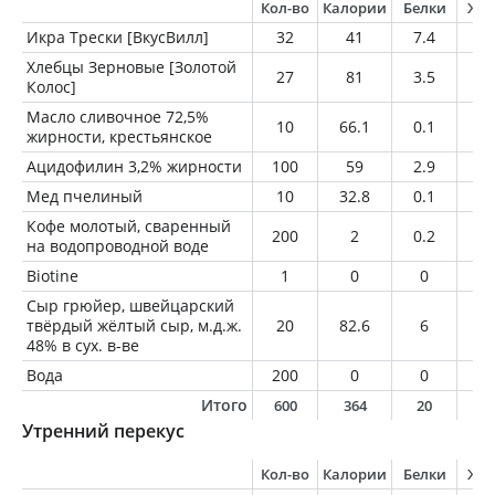
Кол-во
Калории
Белки
Жи
Икра Трески [ВкусВилл]
32
41
7.4
0.
Хлебцы Зерновые [Золотой
27
81
3.5
0.
Колос]
Масло сливочное 72,5%
10
66.1
0.1
7.
жирности, крестьянское
Ацидофилин 3,2% жирности
100
59
2.9
3.
Мед пчелиный
10
32.8
0.1
0
Кофе молотый, сваренный
200
2
0.2
0
на водопроводной воде
Biotine
1
0
0
0
Сыр грюйер, швейцарский
твёрдый жёлтый сыр, м.д.ж.
20
82.6
6
6.
48% в сух. в-ве
Вода
200
0
0
0
Итого
600
364
20
1
Утренний перекус
Кол-во
Калории
Белки
Жи