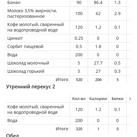
Банан
90
86.4
1.3
0.
Молоко 3,5% жирности,
100
62
2.9
3.
пастеризованное
Кофе молотый, сваренный
120
1.2
0.1
0
на водопроводной воде
Цинкит
0.25
0
0
0
Сорбит пищевой
0.5
1.8
0
0
Вода
200
0
0
0
Шоколад молочный
5
27.7
0.5
1.
Шоколад горький
5
27
0.3
1.
Итого
520
206
5
7
Утренний перекус 2
Кол-во
Калории
Белки
Жи
Кофе молотый, сваренный
120
1.2
0.1
0
на водопроводной воде
Вода
200
0
0
0
Итого
320
1
0
0
Обед