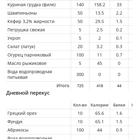
Куриная грудка (филе)
140
158.2
33
2.
Шампиньоны
50
13.5
2.2
0.
Кефир 3,2% жирности
50
29.5
1.5
1.
Петрушка свежая
5
2.5
0.2
0
Укроп
5
2
0.1
0
Салат (латук)
20
3.2
0.3
0
Огурец парниковый
100
11
0.7
0.
Масло рыжиковое
5
45
0
5
Вода водопроводная
300
0
0
0
питьевая
Итого
725
418
44
1
Дневной перекус
Кол-во
Калории
Белки
Жи
Грецкий орех
10
65.6
1.6
6.
Фундук
10
65.1
1.5
6.
Абрикосы
100
44
0.9
0.
Вода водопроводная