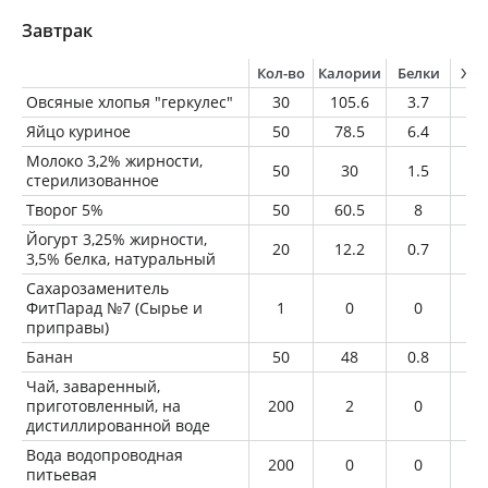
Завтрак
Кол-во
Калории
Белки
Жи
Овсяные хлопья "геркулес"
30
105.6
3.7
1.
Яйцо куриное
50
78.5
6.4
5.
Молоко 3,2% жирности,
50
30
1.5
1.
стерилизованное
Творог 5%
50
60.5
8
2.
Йогурт 3,25% жирности,
20
12.2
0.7
0.
3,5% белка, натуральный
Сахарозаменитель
ФитПарад №7 (Сырье и
1
0
0
0
приправы)
Банан
50
48
0.8
0.
Чай, заваренный,
приготовленный, на
200
2
0
0
дистиллированной воде
Вода водопроводная
200
0
0
0
питьевая