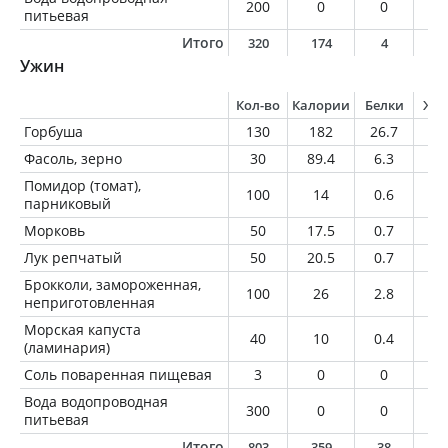
200
0
0
0
питьевая
Итого
320
174
4
1
Ужин
Кол-во
Калории
Белки
Жи
Горбуша
130
182
26.7
8.
Фасоль, зерно
30
89.4
6.3
0.
Помидор (томат),
100
14
0.6
0
парниковый
Морковь
50
17.5
0.7
0.
Лук репчатый
50
20.5
0.7
0.
Брокколи, замороженная,
100
26
2.8
0.
неприготовленная
Морская капуста
40
10
0.4
0.
(ламинария)
Соль поваренная пищевая
3
0
0
0
Вода водопроводная
300
0
0
0
питьевая
Итого
803
359
38
9