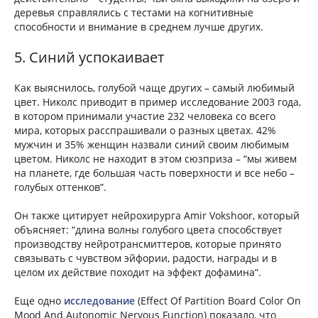
деревья справлялись с тестами на когнитивные
способности и внимание в среднем лучше других.
5. Синий успокаивает
Как выяснилось, голубой чаще других – самый любимый
цвет. Николс приводит в пример исследование 2003 года,
в котором принимали участие 232 человека со всего
мира, которых расспрашивали о разных цветах. 42%
мужчин и 35% женщин назвали синий своим любимым
цветом. Николс не находит в этом сюзприза – “мы живем
на планете, где большая часть поверхности и все небо –
голубых оттенков”.
Он также цитирует нейрохирурга Amir Vokshoor, который
объясняет: “длина волны голубого цвета способствует
производству нейротрансмиттеров, которые принято
связывать с чувством эйфории, радости, награды и в
целом их действие походит на эффект дофамина”.
Еще одно
исследование
(Effect Of Partition Board Color On
Mood And Autonomic Nervous Function) показало, что