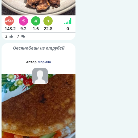
143.2
9.2
1.6
22.8
0
2
7
Овсяноблин из отрубей
Автор
Марина