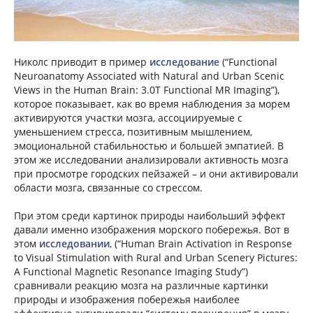
Николс приводит в пример
исследование
(“Functional
Neuroanatomy Associated with Natural and Urban Scenic
Views in the Human Brain: 3.0T Functional MR Imaging”),
которое показывает, как во время наблюдения за морем
активируются участки мозга, ассоциируемые с
уменьшением стресса, позитивным мышлением,
эмоциональной стабильностью и большей эмпатией. В
этом же исследовании анализировали активность мозга
при просмотре городских пейзажей – и они активировали
области мозга, связанные со стрессом.
При этом среди картинок природы наибольший эффект
давали именно изображения морского побережья. Вот в
этом
исследовании
, (“Human Brain Activation in Response
to Visual Stimulation with Rural and Urban Scenery Pictures:
A Functional Magnetic Resonance Imaging Study”)
сравнивали реакцию мозга на различные картинки
природы и изображения побережья наиболее