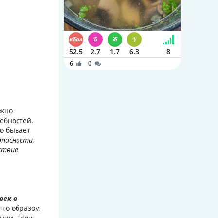
52.5
2.7
1.7
6.3
8
6
0
ожно
ебностей.
го бывает
опасности,
ствие
век в
м-то образом
нии. Если