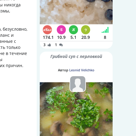
ры никогда
измы,
, безусловно,
ланс и
174.1
10.9
5.1
20.9
8
занные с
3
1
ть только
не в течение
Грибной суп с перловкой
мы
ких причин.
Автор
Leonid Velichko