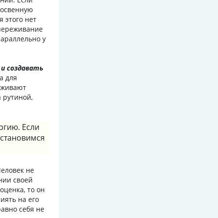
косвенную
я этого нет
 переживание
параллельно у
 и создавать
а для
еживают
 рутиной,
ргию. Если
 становимся
еловек не
нии своей
оценка, то он
иять на его
равно себя не