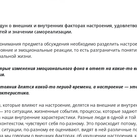
дун о внешних и внутренних факторах настроения, удовлетв
тей и значении самореализации.
понимания предмета обсуждения необходимо разделить настрое
ояние и эмоциональные реакции, то есть разграничить поняти
нальной жизни.
трые изменения эмоционального фона в ответ на какие-то 
ия.
тояния длятся какой-то период времени, а настроение — эт
актеристика.
 которые влияют на настроение, делятся на внешние и внутре
это ситуации, жизненные события, процессы, которые задают
 наши внутренние характеристики. Разные люди в одной и той 
онтекстом, чувствуют себя по-разному. Это происходит потому,
к ситуации, по-разному ее оценивают, видят в ней различные п
да мы говорим о внешних факторах, об ухудшении настроения, к