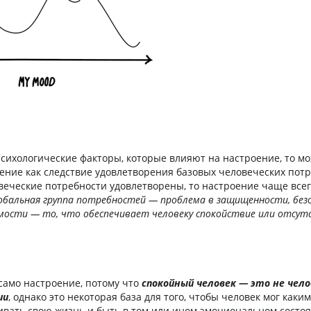
психологические факторы, которые влияют на настроение, то м
ение как следствие удовлетворения базовых человеческих потр
веческие потребности удовлетворены, то настроение чаще все
обальная группа потребностей — проблема в защищенности, без
емости — то, что обеспечивает человеку спокойствие или отсут
 само настроение, потому что
спокойный человек — это не чело
ии
, однако это некоторая база для того, чтобы человек мог каки
вать свою жизнь и быть в том или ином эмоциональном состоя