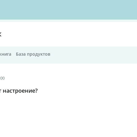
К
книга
База продуктов
:00
т настроение?