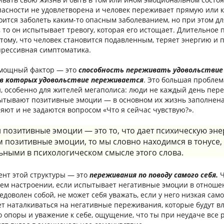
пасности не удовлетворена и человек переживает прямую или 
оится заболеть каким-то опасным заболеванием, но при этом дл
, то он испытывает тревогу, которая его истощает. Длительное
 тому, что человек становится подавленным, теряет энергию и 
прессивная симптоматика.
 мощный фактор — это
способность переживать удовольствие
, в которых удовольствие переживается
. Это большая проблем
, особенно для жителей мегаполиса: люди не каждый день пер
ытывают позитивные эмоции — в основном их жизнь заполнена
яют и не задаются вопросом «Что я сейчас чувствую?».
 позитивные эмоции — это то, что дает психическую эне
 позитивные эмоции, то мы словно находимся в тонусе,
ьными в психологическом смысле этого слова.
нт этой структуры — это
переживания по поводу самого себя.
Ч
ем настроении, если испытывает негативные эмоции в отноше
едоволен собой, не может себя уважать, если у него низкая само
ет наталкиваться на негативные переживания, которые будут вл
о опоры и уважение к себе, ощущение, что ты при неудаче все 