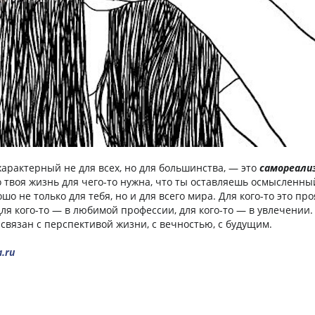
характерный не для всех, но для большинства, — это
самореали
о твоя жизнь для чего-то нужна, что ты оставляешь осмысленны
ошо не только для тебя, но и для всего мира. Для кого-то это пр
ля кого-то — в любимой профессии, для кого-то — в увлечении.
связан с перспективой жизни, с вечностью, с будущим.
.ru