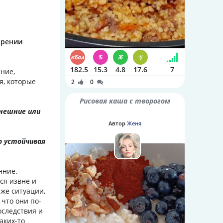
орении
182.5
15.3
4.8
17.6
7
ние,
я, которые
2
0
Рисовая каша с творогом
внешние или
Автор
Женя
о устойчивая
нние.
ся извне и
же ситуации,
 что они по-
оследствия и
аких-то