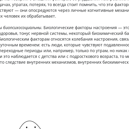
ачах, утратах, потерях, то всегда стоит помнить, что эти факто
йствуют — они опосредуются через личные когнитивные механ
х человек их обрабатывает.
ры
биопсихосоциальны
. Биологические факторы настроения — это
здоровья, тонус нервной системы, некоторый биохимический ба
 биологическим факторам относятся колебания настроения, свя
суточным временем: есть люди, которые чувствуют подавленнос
 переходные периоды или, например, только по утрам, но никак 
и это наблюдается с детства или с подросткового возраста, то 
это следствие внутренних механизмов, внутренних биохимичес