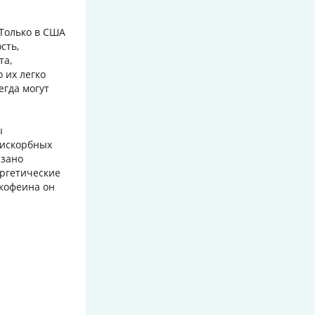
Только в США
сть,
та,
 их легко
егда могут
ы
рискорбных
азано
ергетические
 кофеина он