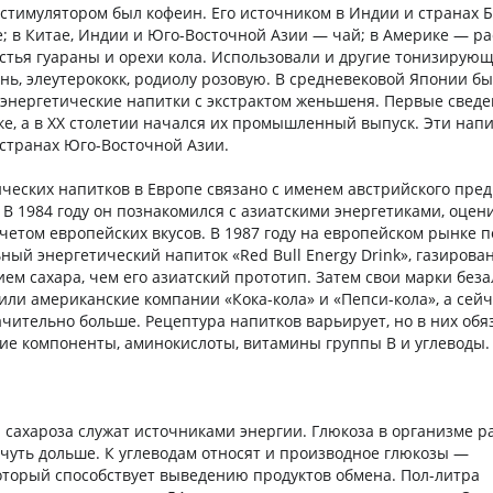
тимулятором был кофеин. Его источником в Индии и странах 
е; в Китае, Индии и Юго-Восточной Азии — чай; в Америке — р
листья гуараны и орехи кола. Использовали и другие тонизирую
нь, элеутерококк, родиолу розовую. В средневековой Японии б
энергетические напитки с экстрактом женьшеня. Первые сведе
еке, а в ХХ столетии начался их промышленный выпуск. Эти нап
странах Юго-Восточной Азии.
ческих напитков в Европе связано с именем австрийского пре
В 1984 году он познакомился с азиатскими энергетиками, оцени
четом европейских вкусов. В 1987 году на европейском рынке 
ный энергетический напиток «Red Bull Energy Drink», газирова
м сахара, чем его азиатский прототип. Затем свои марки без
или американские компании «Кока-кола» и «Пепси-кола», а сейч
чительно больше. Рецептура напитков варьирует, но в них обя
е компоненты, аминокислоты, витамины группы В и углеводы.
и сахароза служат источниками энергии. Глюкоза в организме 
 чуть дольше. К углеводам относят и производное глюкозы —
оторый способствует выведению продуктов обмена. Пол-литра