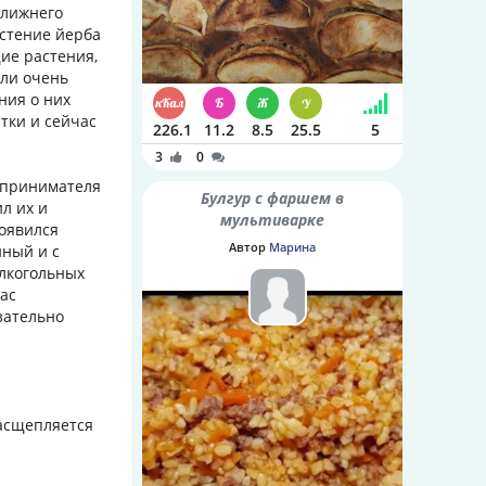
Ближнего
астение йерба
щие растения,
ыли очень
ния о них
итки и сейчас
226.1
11.2
8.5
25.5
5
3
0
дпринимателя
Булгур с фаршем в
л их и
мультиварке
появился
Автор
Марина
нный и с
алкогольных
ас
зательно
расщепляется