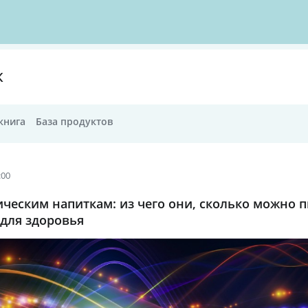
К
книга
База продуктов
:00
ическим напиткам: из чего они, сколько можно п
 для здоровья