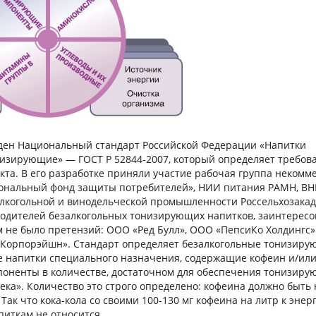
еден Национальный стандарт Российской Федерации «Напитки
изирующие» — ГОСТ Р 52844-2007, который определяет требова
кта. В его разработке приняли участие рабочая группа некомм
ональный фонд защиты потребителей», НИИ питания РАМН, В
алкогольной и винодельческой промышленности Россельхозака
одителей безалкогольных тонизирующих напитков, заинтересо
м не было претензий: ООО «Ред Булл», ООО «ПепсиКо Холдингс»
т Корпорэйшн». Стандарт определяет безалкогольные тонизир
е напитки специального назначения, содержащие кофеин и/или
оненты в количестве, достаточном для обеспечения тонизиру
века». Количество это строго определено: кофеина должно быть 
. Так что кока-кола со своими 100-130 мг кофеина на литр к эне
иткам не относится.