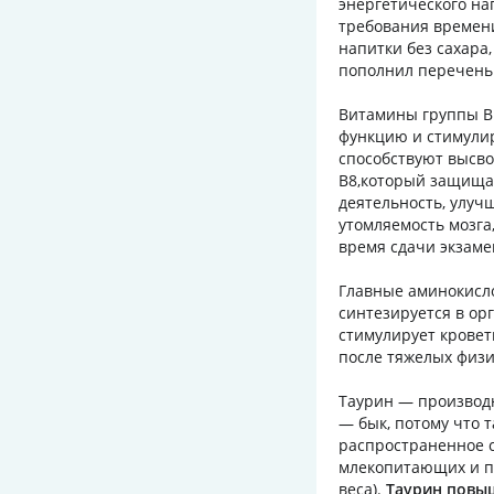
энергетического нап
требования времен
напитки без сахара
пополнил перечень 
Витамины группы В 
функцию и стимулир
способствуют высво
В8,который защища
деятельность, улуч
утомляемость мозга
время сдачи экзаме
Главные аминокисло
синтезируется в ор
стимулирует кровет
после тяжелых физи
Таурин — производн
— бык, потому что 
распространенное с
млекопитающих и пр
веса).
Таурин повыш