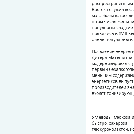
распространенным с
Востока служил коф
матэ, бобы какао, 
в том числе женьше
популярны сладкие 
появились в XVIII в
очень популярны в 
Появление энергети
Дитера Матешитца. 
модернизировал с у
первый безалкоголь
меньшим содержание
энергетиков выпуст
производителей зна
входят тонизирующи
Углеводы, глюкоза 
быстро, сахароза —
глюкуронолактон, к