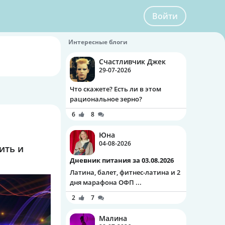
Войти
Интересные блоги
Счастливчик Джек
29-07-2026
Что скажете? Есть ли в этом
рациональное зерно?
6
8
Юна
04-08-2026
ить и
Дневник питания за 03.08.2026
Латина, балет, фитнес-латина и 2
дня марафона ОФП ...
2
7
Малина