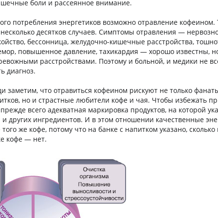
ышечные боли и рассеянное внимание.
ого потребления энергетиков возможно отравление кофеином. 
несколько десятков случаев. Симптомы отравления — нервозно
койство, бессонница, желудочно-кишечные расстройства, тошно
емор, повышенное давление, тахикардия — хорошо известны, но
тревожными расстройствами. Поэтому и больной, и медики не вс
ь диагноз.
и заметим, что отравиться кофеином рискуют не только фанат
итков, но и страстные любители кофе и чая. Чтобы избежать п
 прежде всего адекватная маркировка продуктов, на которой ук
 и других ингредиентов. И в этом отношении качественные эн
того же кофе, потому что на банке с напитком указано, сколько
е кофе — нет.