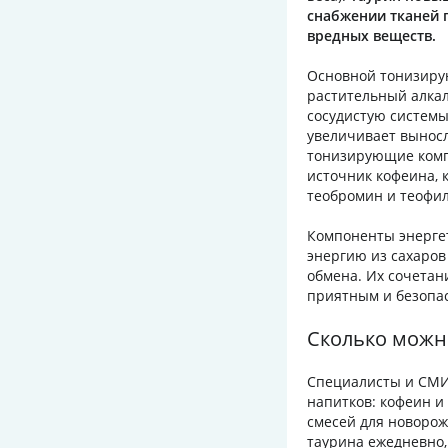
снабжении тканей 
вредных веществ.
Основной тонизиру
растительный алкал
сосудистую системы
увеличивает выносл
тонизирующие компо
источник кофеина, 
теобромин и теофи
Компоненты энерге
энергию из сахаров
обмена. Их сочетан
приятным и безопас
Сколько можн
Специалисты и СМИ
напитков: кофеин и
смесей для новорож
таурина ежедневно,