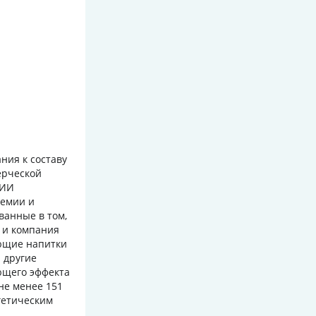
ния к составу
ерческой
НИИ
демии и
ванные в том,
 и компания
ующие напитки
 другие
ющего эффекта
не менее 151
ргетическим