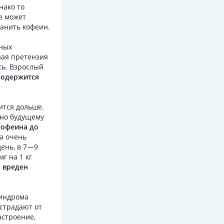
нако то
е может
ранить кофеин.
ьных
ная претензия
сь
. Взрослый
содержится
ится дольше.
дно будущему
кофеина до
ма очень
ень, в 7—9
мг на 1 кг
 вреден
синдрома
 страдают от
астроение,