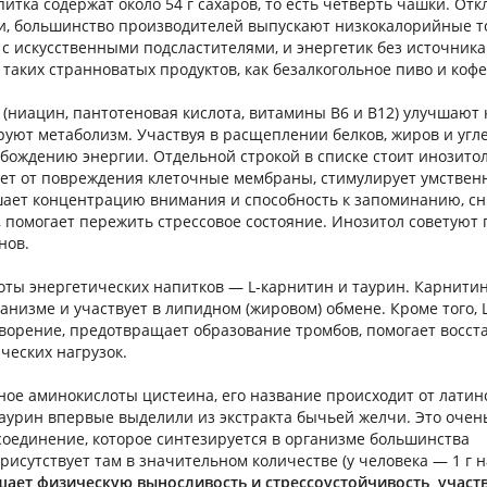
итка содержат около 54 г сахаров, то есть четверть чашки. Отк
и, большинство производителей выпускают низкокалорийные
, с искусственными подсластителями, и энергетик без источник
таких странноватых продуктов, как безалкогольное пиво и кофе
(ниацин, пантотеновая кислота, витамины B6 и B12) улучшают
уют метаболизм. Участвуя в расщеплении белков, жиров и угле
бождению энергии. Отдельной строкой в списке стоит инозитол
ет от повреждения клеточные мембраны, стимулирует умствен
шает концентрацию внимания и способность к запоминанию, с
, помогает пережить стрессовое состояние. Инозитол советуют
нов.
ты энергетических напитков — L-карнитин и таурин. Карнити
ганизме и участвует в липидном (жировом) обмене. Кроме того, 
ворение, предотвращает образование тромбов, помогает восст
ческих нагрузок.
ое аминокислоты цистеина, его название происходит от латинс
таурин впервые выделили из экстракта бычьей желчи. Это очен
оединение, которое синтезируется в организме большинства
исутствует там в значительном количестве (у человека — 1 г на
ает физическую выносливость и стрессоустойчивость, участв