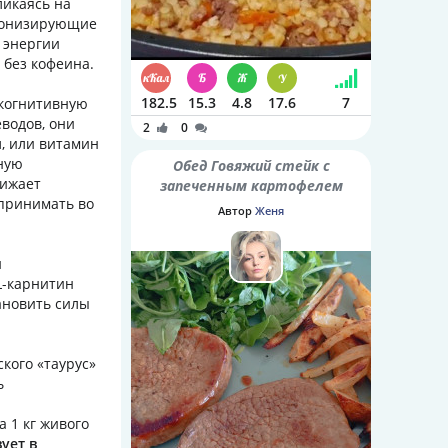
ликаясь на
 тонизирующие
а энергии
 без кофеина.
182.5
15.3
4.8
17.6
7
 когнитивную
водов, они
2
0
, или витамин
ную
Обед Говяжий стейк с
нижает
запеченным картофелем
 принимать во
Автор
Женя
н
L-карнитин
ановить силы
кого «таурус»
ь
 1 кг живого
ует в