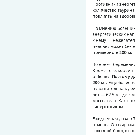
Противники энергет
количество таурина
повлиять на здоров
По мнению большин
энергетических нап
к нему — нежелате
человек может без в
примерно в 200 мл
Во время беременно
Кроме того, кофеин
ребенку.
Поэтому д
200 мг
. Еще более 
чувствительна к де
лет — 62,5 мг, детям
массы тела. Как ст
гипертоникам
.
Ежедневная доза в 
отмены. Он выражает
головной боли, иног