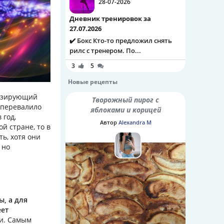
28-07-2026
Дневник тренировок за
27.07.2026
✔️ Бокс Кто-то предложил снять
рилс с тренером. По...
3
5
Новые рецепты
низирующий
Творожный пирог с
 перевалило
яблоками и корицей
 год,
Автор
Alexandra M
й стране, то в
ь, хотя они
 но
, а для
еет
ли. Самым