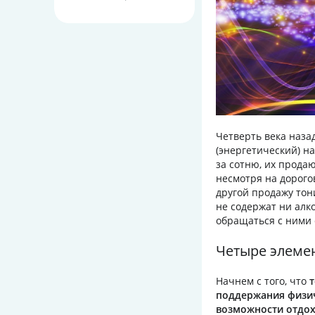
Четверть века наз
(энергетический) н
за сотню, их прода
несмотря на дорогов
другой продажу тон
не содержат ни алко
обращаться с ними 
Четыре элеме
Начнем с того, что
поддержания физич
возможности отдох