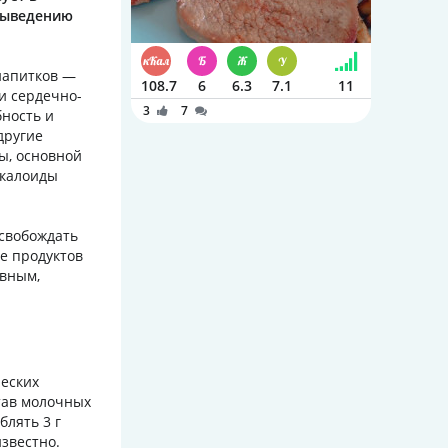
выведению
напитков —
108.7
6
6.3
7.1
11
и сердечно-
3
7
ность и
другие
ы, основной
лкалоиды
свобождать
е продуктов
ивным,
еских
став молочных
блять 3 г
звестно.