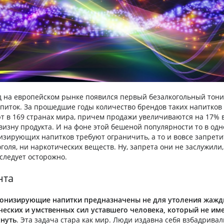
ад на европейском рынке появился первый безалкогольный то
апиток. За прошедшие годы количество брендов таких напитков
ют в 169 странах мира, причем продажи увеличиваются на 17% в
изну продукта. И на фоне этой бешеной популярности то в одно
изирующих напитков требуют ограничить, а то и вовсе запретит
голя, ни наркотических веществ. Ну, запрета они не заслужили,
следует осторожно.
нта
тонизирующие напитки предназначены не для утоления жажды
еских и умственных сил уставшего человека, который не им
нуть
. Эта задача стара как мир. Люди издавна себя взбадрива