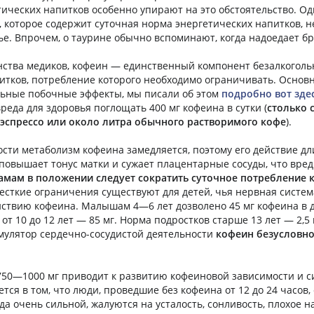
ических напитков особенно упирают на это обстоятельство. Од
, которое содержит суточная норма энергетических напитков, н
ье. Впрочем, о таурине обычно вспоминают, когда надоедает б
ства медиков, кофеин — единственный компонент безалкогол
итков, потребление которого необходимо ограничивать. Основ
льные побочные эффекты, мы писали об этом
подробно вот зде
реда для здоровья поглощать 400 мг кофеина в сутки (
столько 
 эспрессо или около литра обычного растворимого кофе
).
сти метаболизм кофеина замедляется, поэтому его действие дл
 повышает тонус матки и сужает плацентарные сосуды, что вре
амам в положении следует сократить суточное потребление 
жесткие ограничения существуют для детей, чья нервная систе
йствию кофеина. Малышам 4—6 лет дозволено 45 мг кофеина в д
 от 10 до 12 лет — 85 мг. Норма подростков старше 13 лет — 2,5 
имулятор сердечно-сосудистой деятельности
кофеин безусловно
750—1000 мг приводит к развитию кофеиновой зависимости и 
ся в том, что люди, проведшие без кофеина от 12 до 24 часов,
да очень сильной, жалуются на усталость, сонливость, плохое н