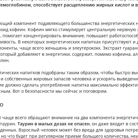
гемоглобином, способствует расщеплению жирных кислот и 
ющий компонент подавляющего большинства энергетических 
оид кофеин. Кофеин мягко стимулирует центральную нервную 
, помогает концентрировать внимание, повышает работоспособ
ивость. В некоторых энергетических напитках присутствуют и 
ненты, чаще всего женьшень и элеутерококк. Экстракт гуаран
который добавляют в энергетики, содержит, помимо кофеина, а
ллин.
тических напитков подобраны таким образом, чтобы быстро вы
 и собственных жировых запасов человека и ускорять выведени
ие должно сделать употребление напитка максимально эффект
ным. Вот о безопасности мы сейчас и поговорим.
о
 чаще всего обращают внимание на два компонента энергетич
 таурин.
Таурин в малых дозах не опасен
, он даже входит в со
денных. Взрослый человек может без вреда для здоровья потре
 но что будет при регулярном приеме большего количества, неи