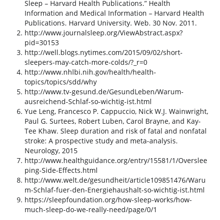
Sleep – Harvard Health Publications.” Health
Information and Medical Information – Harvard Health
Publications. Harvard University. Web. 30 Nov. 2011.
http://www.journalsleep.org/ViewAbstract.aspx?
pid=30153
http://well.blogs.nytimes.com/2015/09/02/short-
sleepers-may-catch-more-colds/?_r=0
http://www.nhlbi.nih.gov/health/health-
topics/topics/sdd/why
http://www.tv-gesund.de/GesundLeben/Warum-
ausreichend-Schlaf-so-wichtig-ist.html
Yue Leng, Francesco P. Cappuccio, Nick W.J. Wainwright,
Paul G. Surtees, Robert Luben, Carol Brayne, and Kay-
Tee Khaw. Sleep duration and risk of fatal and nonfatal
stroke: A prospective study and meta-analysis.
Neurology, 2015
http://www.healthguidance.org/entry/15581/1/Overslee
ping-Side-Effects.html
http://www.welt.de/gesundheit/article109851476/Waru
m-Schlaf-fuer-den-Energiehaushalt-so-wichtig-ist.html
https://sleepfoundation.org/how-sleep-works/how-
much-sleep-do-we-really-need/page/0/1