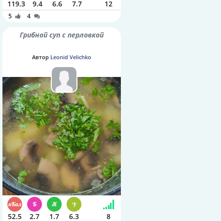
119.3
9.4
6.6
7.7
12
5
4
Грибной суп с перловкой
Автор
Leonid Velichko
52.5
2.7
1.7
6.3
8