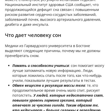
Национальный институт здоровья США сообщает, что
продолжающийся дефицит сна связан с повышенным
риском развития сердечно-сосудистых заболеваний,
заболеваний почек, высокого артериального давления,
диабета и даже инсульта.
Что дает человеку сон
Медики из Гарвардского университета в Бостоне
выделяют следующие причины, почему мы не должны
пренебрегать сном.
Память и способности учиться
: сон помогает мозгу
лучше запоминать новую информацию. Люди,
которые ложились спать после того, как что-нибудь
учили, показывали лучшие результаты в тестах.
Обмен веществ и регуляция массы тела
: те, кто
продолжительное время очень мало спит, рискует
потолстеть.
У людей, которые недостаточно спят,
повышен уровень гормона грелина, который
отвечает за чувство голода. Таким образом те,
кто недосыпает – больше склонны к перееданию.