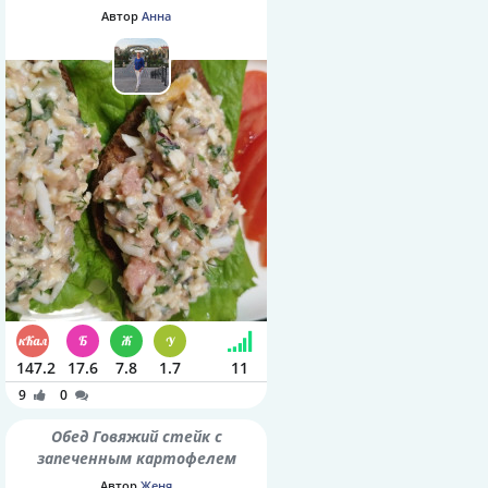
Автор
Анна
147.2
17.6
7.8
1.7
11
9
0
Обед Говяжий стейк с
запеченным картофелем
Автор
Женя