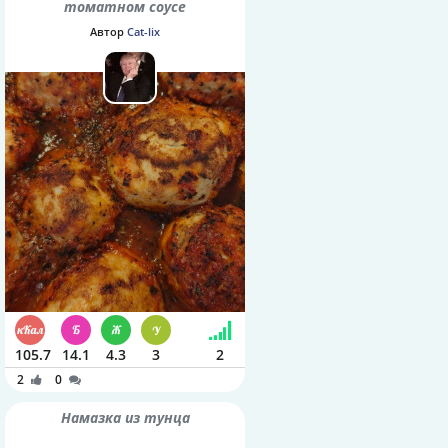
томатном соусе
Автор
Cat-lix
105.7
14.1
4.3
3
2
2
0
Намазка из тунца