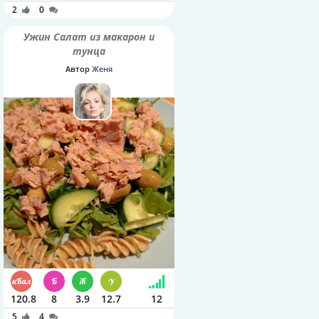
2
0
Ужин Салат из макарон и
тунца
Автор
Женя
120.8
8
3.9
12.7
12
5
4