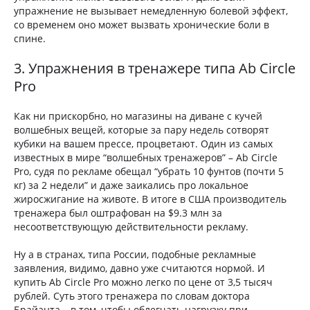
упражнение не вызывает немедленную болевой эффект,
со временем оно может вызвать хронические боли в
спине.
3. Упражнения в тренажере типа Ab Circle
Pro
Как ни прискорбно, но магазины на диване с кучей
волшебных вещей, которые за пару недель сотворят
кубики на вашем прессе, процветают. Один из самых
известных в мире “волшебных тренажеров” – Ab Circle
Pro, судя по рекламе обещал “убрать 10 фунтов (почти 5
кг) за 2 недели” и даже заикались про локальное
жиросжигание на животе. В итоге в США производитель
тренажера был оштрафован на $9.3 млн за
несоответствующую действительности рекламу.
Ну а в странах, типа России, подобные рекламные
заявления, видимо, давно уже считаются нормой. И
купить Ab Circle Pro можно легко по цене от 3,5 тысяч
рублей. Суть этого тренажера по словам доктора
Брайанта – в том, чтобы облегчать нагрузку при