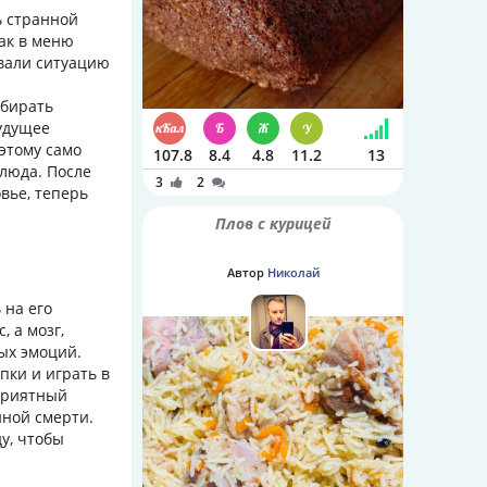
ь странной
как в меню
вали ситуацию
ыбирать
будущее
этому само
107.8
8.4
4.8
11.2
13
люда. После
3
2
овье, теперь
Плов с курицей
Автор
Николай
 на его
, а мозг,
ых эмоций.
пки и играть в
приятный
нной смерти.
у, чтобы