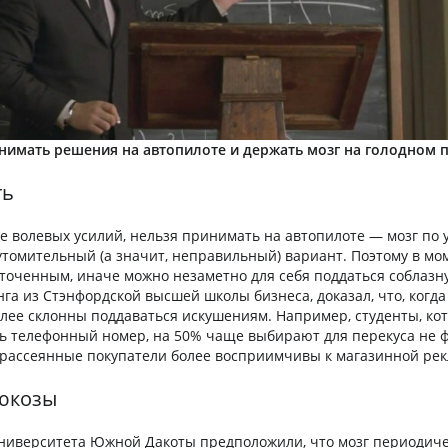
нимать решения на автопилоте и держать мозг на голодном п
ть
 волевых усилий, нельзя принимать на автопилоте — мозг по
томительный (а значит, неправильный) вариант. Поэтому в мо
точенным, иначе можно незаметно для себя поддаться соблазну
га из Стэнфордской высшей школы бизнеса, доказал, что, когд
олее склонны поддаваться искушениям. Например, студенты, ко
 телефонный номер, на 50% чаще выбирают для перекуса не ф
 рассеянные покупатели более восприимчивы к магазинной рек
люкозы
ниверситета Южной Дакоты предположили, что мозг периодиче