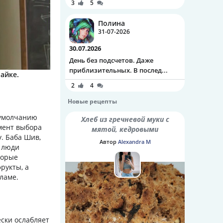
3
5
Полина
31-07-2026
30.07.2026
День без подсчетов. Даже
приблизительных. В послед...
айке.
2
4
Новые рецепты
 умолчанию
Хлеб из гречневой муки с
мент выбора
мятой, кедровыми
. Баба Шив,
орешками и семенами
Автор
Alexandra M
а люди
шалфея
торые
рукты, а
ламе.
ски ослабляет