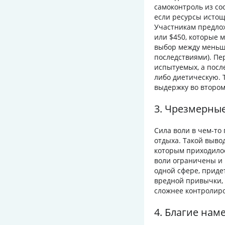
самоконтроль из со
если ресурсы истощ
Участникам предлож
или $450, которые 
выбор между меньш
последствиями). Пе
испытуемых, а посл
либо диетическую. 
выдержку во втором
3. Чрезмерны
Сила воли в чем-то
отдыха. Такой выво
которым приходилос
воли ограничены и н
одной сфере, приде
вредной привычки, 
сложнее контролир
4. Благие нам