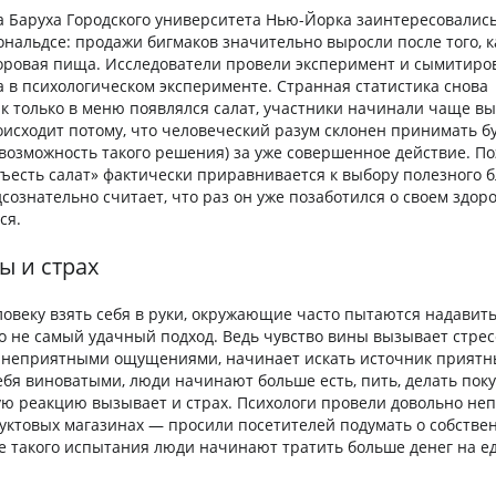
 Баруха Городского университета Нью-Йорка заинтересовалис
ональдсе: продажи бигмаков значительно выросли после того, 
доровая пища. Исследователи провели эксперимент и сымитиро
а в психологическом эксперименте. Странная статистика снова
к только в меню появлялся салат, участники начинали чаще в
оисходит потому, что человеческий разум склонен принимать 
возможность такого решения) за уже совершенное действие. По
ъесть салат» фактически приравнивается к выбору полезного б
сознательно считает, что раз он уже позаботился о своем здор
ся.
ы и страх
овеку взять себя в руки, окружающие часто пытаются надавить
о не самый удачный подход. Ведь чувство вины вызывает стресс
с неприятными ощущениями, начинает искать источник приятн
ебя виноватыми, люди начинают больше есть, пить, делать поку
ую реакцию вызывает и страх. Психологи провели довольно не
уктовых магазинах — просили посетителей подумать о собстве
ле такого испытания люди начинают тратить больше денег на ед