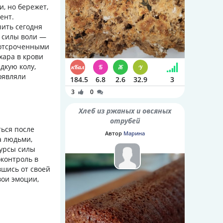
и, но бережет,
ент.
ить сегодня
я силы воли —
 отсроченными
хара в крови
дкую колу,
оявляли
184.5
6.8
2.6
32.9
3
3
0
Хлеб из ржаных и овсяных
отрубей
ться после
Автор
Марина
а людьми,
сурсы силы
оконтроль в
вшись от своей
вои эмоции,