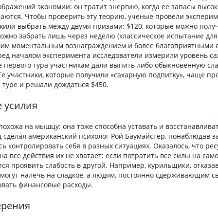
ображений экономии: он тратит энергию, когда ее запасы высок
аются. Чтобы проверить эту теорию, ученые провели эксперим
или выбрать между двумя призами: $120, которые можно получ
можно забрать лишь через неделю (классическое испытание дл
им моментальным вознаграждением и более благоприятными
ред началом эксперимента исследователи измерили уровень са
е первого тура участникам дали выпить либо обыкновенную сла
Те участники, которые получили «сахарную подпитку», чаще пр
 туре и решали дождаться $450.
е усилия
 похожа на мышцу: она тоже способна уставать и восстанавлива
д сделал американский психолог Рой Баумайстер, понаблюдав з
ь контролировать себя в разных ситуациях. Оказалось, что ре
а все действия их не хватает: если потратить все силы на сам
тся проявить слабость в другой. Например, курильщики, отказа
могут налечь на сладкое, а людям, постоянно сдерживающим с
овать финансовые расходы.
ерения