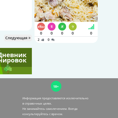
0
0
0
0
0
Следующая
2
0
Дневник
нировок
18+
Информация предоставляется исключительно
в справочных целях.
Не занимайтесь самолечением. Всегда
консультируйтесь c врачом.