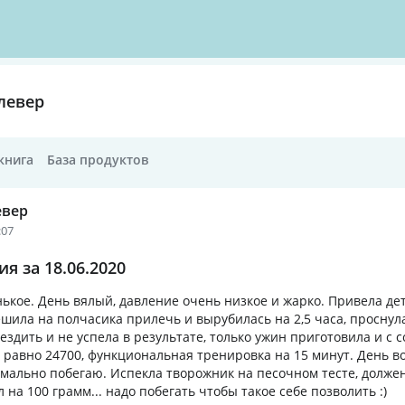
левер
книга
База продуктов
евер
:07
я за 18.06.2020
ькое. День вялый, давление очень низкое и жарко. Привела дет
ешила на полчасика прилечь и вырубилась на 2,5 часа, проснула
ездить и не успела в результате, только ужин приготовила и с 
е равно 24700, функциональная тренировка на 15 минут. День в
мально побегаю. Испекла творожник на песочном тесте, долже
л на 100 грамм... надо побегать чтобы такое себе позволить :)