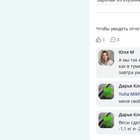
Чтобы увидеть отче
3
3
Юля М
А мы так
как в тум
завтра ух
Дарья Кл
Yulia Mik
меня сво
Дарья Кл
Весы сдал
-1,1 кг и 