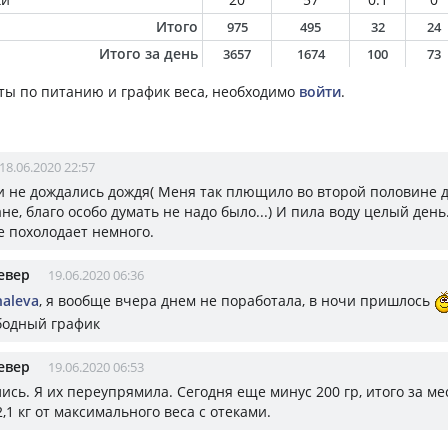
Итого
975
495
32
24
Итого за день
3657
1674
100
73
ты по питанию и график веса, необходимо
войти
.
18.06.2020 22:57
 и не дождались дождя( Меня так плющило во второй половине д
ане, благо особо думать не надо было...) И пила воду целый день.
е похолодает немного.
евер
19.06.2020 06:36
haleva
, я вообще вчера днем не поработала, в ночи пришлось
бодный график
евер
19.06.2020 06:53
ись. Я их переупрямила. Сегодня еще минус 200 гр, итого за м
-2,1 кг от максимального веса с отеками.