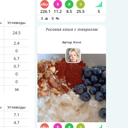
226.1
11.2
8.5
25.5
5
3
0
ы
Углеводы
Рисовая каша с творогом
24.5
Автор
Женя
2.4
0
6.7
0.7
0
0
34
ы
Углеводы
7.1
4.7