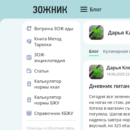
Блог
Витрина ЗОЖ еды
Дарья К
Книга Метод
Тарелки
Блог
Кулинарная 
ЗОЖ-
энциклопедия
Дарья Кл
Статьи
18.06.2020 22
Калькулятор
Дневник питани
нормы ккал
Сегодня все зеленен
Калькулятор
на ногах не стою, р
нормы БЖУ
Хотела в магазин съ
Справочник КБЖУ
погуляла. Шагов вс
надеюсь завтра нор
вкусный, но 323 кКа
Помощь и обратная связь