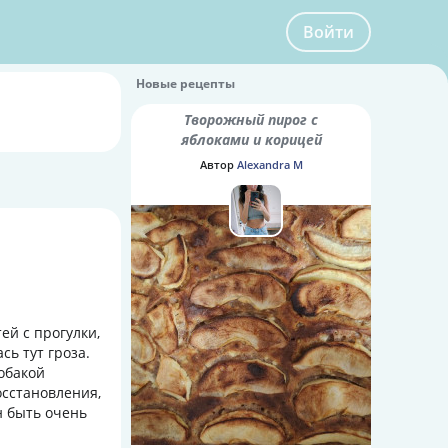
Войти
Новые рецепты
Творожный пирог с
яблоками и корицей
Автор
Alexandra M
ей с прогулки,
сь тут гроза.
собакой
осстановления,
н быть очень