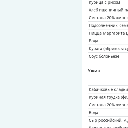
Курица с рисом
Хлеб пшеничный па
Сметана 20% жирн
Подсолнечник, сем
Пицца Маргарита [
Вода
Курага (абрикосы с
Соус болоньезе
Ужин
Кабачковые оладьи
Куриная грудка (фи
Сметана 20% жирн
Вода
Сыр российский, м.д
Варенье из клубни