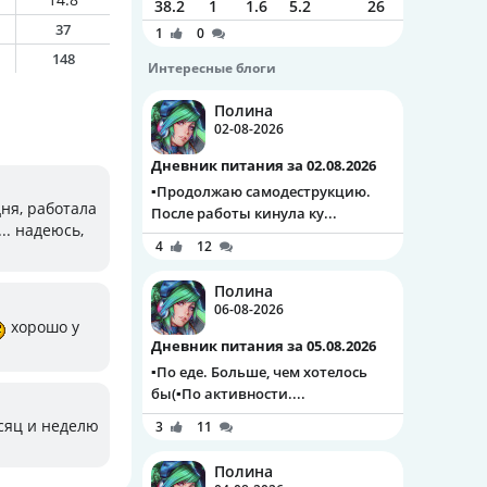
38.2
1
1.6
5.2
26
37
1
0
148
Интересные блоги
Полина
02-08-2026
Дневник питания за 02.08.2026
▪️Продолжаю самодеструкцию.
ня, работала
После работы кинула ку...
.. надеюсь,
4
12
Полина
06-08-2026
хорошо у
Дневник питания за 05.08.2026
▪️По еде. Больше, чем хотелось
бы(▪️По активности....
есяц и неделю
3
11
Полина