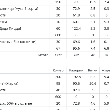
150
200
15.9
7.4
ляница (мука 1 сорта)
30
72.9
2.5
0.3
ости
30
61.8
0.8
6
ечки
10
60.1
2.1
5.3
Додо Пицца]
60
122.4
5.3
3.8
600
0
0
0
ушеные без косточки)
30
69.6
1.6
0.1
67
95.6
7.4
6.8
Итого
1277
782
42
32
Кол-во
Калории
Белки
Жир
200
192.8
6.2
9.4
ле) (Жарка)
95
90.6
20.6
0.7
ости
40
82.4
1
8
600
0
0
0
.ж. 50% в сух. в-ве
20
72.8
4.6
5.9
ки
20
57
0.1
0