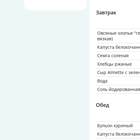
Завтрак
Овсяные хлопья "ге
вязкая)
Капуста белокочан
Семга соленая
Хлебцы ржаные
Сыр Almette с зел
Вода
Соль йодированна
Обед
Бульон куриный
Капуста белокочан