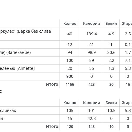
Кол-во
Калории
Белки
Жир
ркулес" (Варка без слива
40
139.4
4.9
2.5
12
41
1
0.1
ле) (Запекание)
94
98.9
20.6
1.7
100
89
2.2
7.1
еленью [Almette]
20
55
1.3
5.3
900
0
0
0
Итого
1166
423
30
16
с
Кол-во
Калории
Белки
Жир
 сливках
105
101
10.5
5.3
ки
15
42.8
0
0
Итого
120
143
10
5