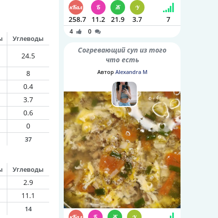
258.7
11.2
21.9
3.7
7
4
0
ы
Углеводы
Согревающий суп из того
24.5
что есть
Автор
Alexandra M
8
0.4
3.7
0.6
0
37
ы
Углеводы
2.9
11.1
14