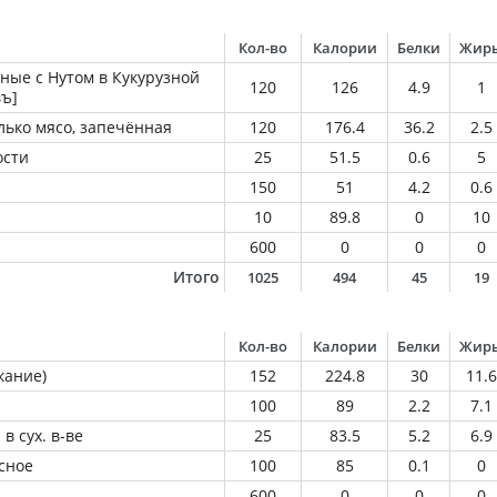
Кол-во
Калории
Белки
Жир
ные с Нутом в Кукурузной
120
126
4.9
1
ъ]
олько мясо, запечённая
120
176.4
36.2
2.5
ости
25
51.5
0.6
5
150
51
4.2
0.6
10
89.8
0
10
600
0
0
0
Итого
1025
494
45
19
Кол-во
Калории
Белки
Жир
кание)
152
224.8
30
11.6
100
89
2.2
7.1
в сух. в-ве
25
83.5
5.2
6.9
асное
100
85
0.1
0
600
0
0
0