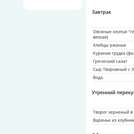
Завтрак
Овсяные хлопья "ге
вязкая)
Хлебцы ржаные
Куриная грудка (фи
Греческий салат
Сыр Творожный с З
Вода
Утренний переку
Творог зерненый в
Варенье из клубни