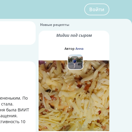
Войти
Новые рецепты
Мидии под сыром
Автор
Анна
лененьким. По
 стала.
одня была ВИИТ
ращения.
ктивность 10