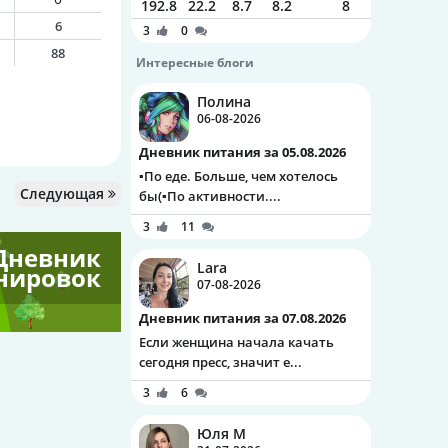
192.8
22.2
8.7
8.2
8
6
3
0
88
Интересные блоги
Полина
06-08-2026
Дневник питания за 05.08.2026
▪️По еде. Больше, чем хотелось
Следующая
бы(▪️По активности....
3
11
Дневник
Lara
нировок
07-08-2026
Дневник питания за 07.08.2026
Если женщина начала качать
сегодня пресс, значит е...
3
6
Юля М