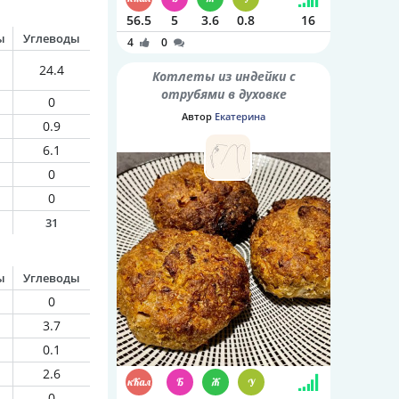
56.5
5
3.6
0.8
16
ы
Углеводы
4
0
24.4
Котлеты из индейки с
отрубями в духовке
0
Автор
Екатерина
0.9
6.1
0
0
31
ы
Углеводы
0
3.7
0.1
2.6
0