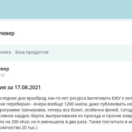
левер
книга
База продуктов
евер
:17
я за 17.08.2021
оследние дни вразброд, как-то нет ресурса вытягивать БЖУ к зе
 не перебираю - вчера вообще 1200 наела, даже публиковать не
программе тренировок, теперь все болит, особенно филей. Сег
нсивное кардио, берпи, выпрыгивания из приседа и прочие изв
 на 200 кКал, но я уменьшила в два раза. Также посчитала в а
оличество 20 тыс.)