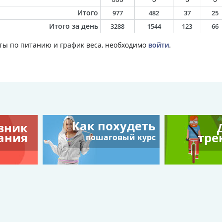
Итого
977
482
37
25
Итого за день
3288
1544
123
66
ты по питанию и график веса, необходимо
войти
.
Как похудеть
вник
ания
тре
пошаговый курс