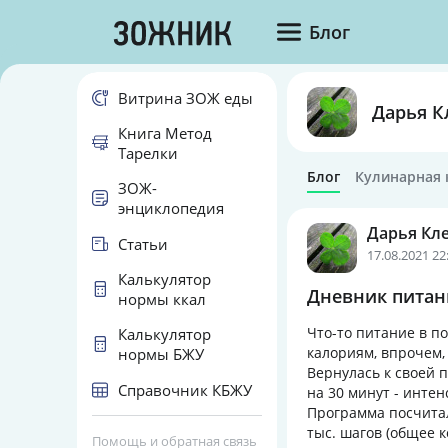
Блог
Витрина ЗОЖ еды
Дарья К
Книга Метод
Тарелки
Блог
Кулинарная 
ЗОЖ-
энциклопедия
Дарья Кл
Статьи
17.08.2021 22
Калькулятор
Дневник питани
нормы ккал
Что-то питание в п
Калькулятор
калориям, впрочем,
нормы БЖУ
Вернулась к своей 
Справочник КБЖУ
на 30 минут - инте
Программа посчитала
тыс. шагов (общее к
Помощь и обратная связь