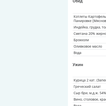
Обед
Котлеты Картофель
Панировке [Мяснов
Индейка, грудка, т
Сметана 20% жирн
Брокколи
Оливковое масло
Вода
Ужин
Курица 2 кат. (Запе
Греческий салат
Сыр бри, м.д.ж. 54% 
Вино, столовое, кр
Вода