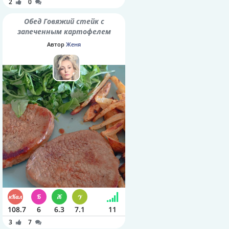
2
0
Обед Говяжий стейк с
запеченным картофелем
Автор
Женя
108.7
6
6.3
7.1
11
3
7