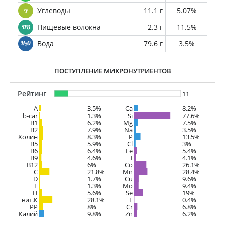
Углеводы
11.1 г
5.07%
Пищевые волокна
2.3 г
11.5%
Вода
79.6 г
3.5%
ПОСТУПЛЕНИЕ МИКРОНУТРИЕНТОВ
Рейтинг
11
A
3.5%
Ca
8.2%
b-car
1.3%
Si
77.6%
В1
6.2%
Mg
7.5%
B2
7.9%
Na
3.5%
Холин
8.3%
P
13.5%
B5
5.9%
Cl
3%
B6
6.4%
Fe
5.4%
B9
4.6%
I
4.1%
B12
6%
Co
26.1%
C
21.8%
Mn
28.4%
D
1.7%
Cu
9.6%
E
1.3%
Mo
9.4%
H
5.6%
Se
19%
вит.К
28.1%
F
0.4%
PP
8%
Cr
6.8%
Калий
9.8%
Zn
6.2%