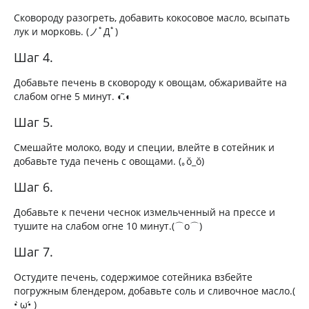
Сковороду разогреть, добавить кокосовое масло, всыпать
лук и морковь. (ノﾟДﾟ)
Шаг 4.
Добавьте печень в сковороду к овощам, обжаривайте на
слабом огне 5 минут. ◐.̃◐
Шаг 5.
Смешайте молоко, воду и специи, влейте в сотейник и
добавьте туда печень с овощами. (｡ŏ_ŏ)
Шаг 6.
Добавьте к печени чеснок измельченный на прессе и
тушите на слабом огне 10 минут.(⌒o⌒)
Шаг 7.
Остудите печень, содержимое сотейника взбейте
погружным блендером, добавьте соль и сливочное масло.(
• ̀ω•́ )