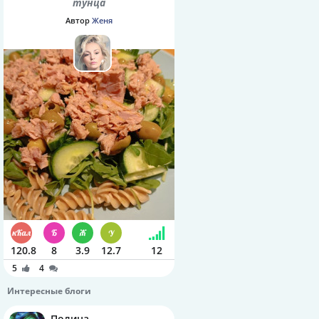
тунца
Автор
Женя
120.8
8
3.9
12.7
12
5
4
Интересные блоги
Полина