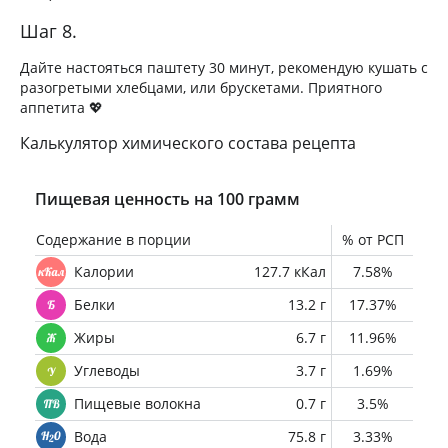
Шаг 8.
Дайте настояться паштету 30 минут, рекомендую кушать с
разогретыми хлебцами, или брускетами. Приятного
аппетита 💖
Калькулятор химического состава рецепта
Пищевая ценность на 100 грамм
Содержание в порции
% от РСП
Калории
127.7 кКал
7.58%
Белки
13.2 г
17.37%
Жиры
6.7 г
11.96%
Углеводы
3.7 г
1.69%
Пищевые волокна
0.7 г
3.5%
Вода
75.8 г
3.33%