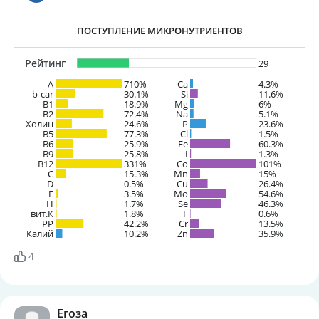
ПОСТУПЛЕНИЕ МИКРОНУТРИЕНТОВ
Рейтинг
29
A
710%
Ca
4.3%
b-car
30.1%
Si
11.6%
В1
18.9%
Mg
6%
B2
72.4%
Na
5.1%
Холин
24.6%
P
23.6%
B5
77.3%
Cl
1.5%
B6
25.9%
Fe
60.3%
B9
25.8%
I
1.3%
B12
331%
Co
101%
C
15.3%
Mn
15%
D
0.5%
Cu
26.4%
E
3.5%
Mo
54.6%
H
1.7%
Se
46.3%
вит.К
1.8%
F
0.6%
PP
42.2%
Cr
13.5%
Калий
10.2%
Zn
35.9%
4
Егоза