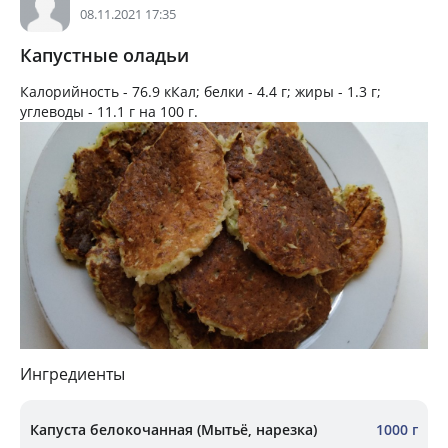
08.11.2021 17:35
Капустные оладьи
Калорийность -
76.9 кКал
; белки -
4.4 г
; жиры -
1.3 г
;
углеводы -
11.1 г
на
100 г
.
Ингредиенты
Капуста белокочанная (Мытьё, нарезка)
1000 г