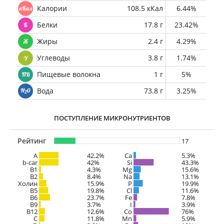
Калории
108.5 кКал
6.44%
Белки
17.8 г
23.42%
Жиры
2.4 г
4.29%
Углеводы
3.8 г
1.74%
Пищевые волокна
1 г
5%
Вода
73.8 г
3.25%
ПОСТУПЛЕНИЕ МИКРОНУТРИЕНТОВ
Рейтинг
17
A
42.2%
Ca
5.3%
b-car
42%
Si
43.3%
В1
4.3%
Mg
15.6%
B2
8.4%
Na
13.1%
Холин
15.9%
P
19.9%
B5
19.8%
Cl
11.6%
B6
23.7%
Fe
7.8%
B9
3.7%
I
3.9%
B12
12.6%
Co
76%
C
11.8%
Mn
5.9%