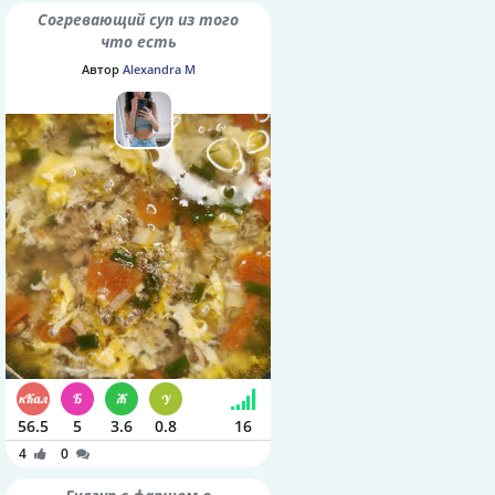
Согревающий суп из того
что есть
Автор
Alexandra M
56.5
5
3.6
0.8
16
4
0