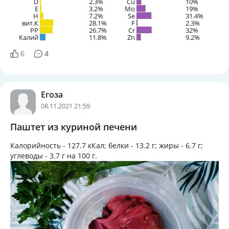
D
2.3%
Cu
10%
E
3.2%
Mo
19%
H
7.2%
Se
31.4%
вит.К
28.1%
F
2.3%
PP
26.7%
Cr
32%
Калий
11.8%
Zn
9.2%
6
4
Егоза
08.11.2021 21:59
Паштет из куриной печени
Калорийность -
127.7 кКал
; белки -
13.2 г
; жиры -
6.7 г
;
углеводы -
3.7 г
на
100 г
.