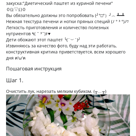
закуска:"Диетический паштет из куриной печени"
Ｏ(≧▽≦)Ｏ
Вы обязательно должны это попробовать (╯°□°）╯︵ ┻━┻
Нежная текстура печени и нотки пряных специй (ﾉ ° ³ °)ﾉ♡
Легкость приготовления и количество полезных
нутриентов ٩( ˘ ³˘)۶♥
Дети обожают этот паштет ╰(´︶`)╯
Извиняюсь за качество фото, буду над эти работать,
конструктивная критика приветствуется, всем хорошего
дня ฅ'ω'ฅ
Пошаговая инструкция
Шаг 1.
Очистить лук, нарезать мелким кубиком. (╥﹏╥)