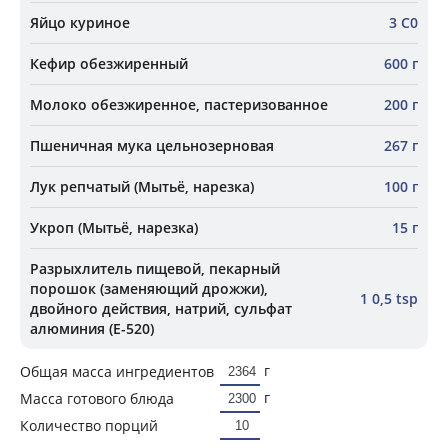
Яйцо куриное
3 С0
Кефир обезжиренный
600 г
Молоко обезжиренное, пастеризованное
200 г
Пшеничная мука цельнозерновая
267 г
Лук репчатый (Мытьё, нарезка)
100 г
Укроп (Мытьё, нарезка)
15 г
Разрыхлитель пищевой, пекарный
порошок (заменяющий дрожжи),
1 0,5 tsp
двойного действия, натрий, сульфат
алюминия (Е-520)
г
Общая масса ингредиентов
г
Масса готового блюда
Количество порций