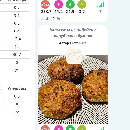
0.7
258.7
11.2
21.9
3.7
7
9.1
4
0
6.5
Котлеты из индейки с
0.4
отрубями в духовке
13.4
Автор
Екатерина
11
30.7
0
71
ы
Углеводы
0.6
0
72