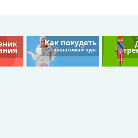
Как похудеть
вник
ания
тре
пошаговый курс