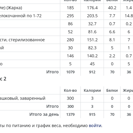
ле) (Жарка)
185
176.4
40.2
1.4
елокочанной по 1-72
295
203.5
7.7
14.8
86
32.7
0.7
0.2
52
81.6
6.6
6
сти, стерилизованное
280
151.2
8.1
7
ый
30
82.3
5
1
146
140.2
2.2
0.7
о
5
45
0
5
Итого
1079
912
70
36
с 2
Кол-во
Калории
Белки
Жир
машковый, заваренный
300
3
0
0
Итого
300
3
0
0
Итого за день
1379
915
70
36
ты по питанию и график веса, необходимо
войти
.