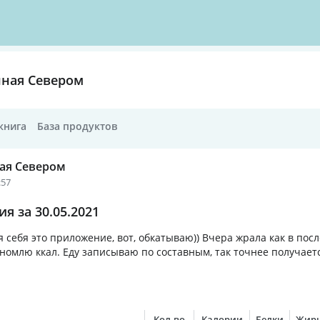
ная Севером
книга
База продуктов
ая Севером
:57
я за 30.05.2021
 себя это приложение, вот, обкатываю)) Вчера жрала как в посл
ономлю ккал. Еду записываю по составным, так точнее получает
Кол-во
Калории
Белки
Жир