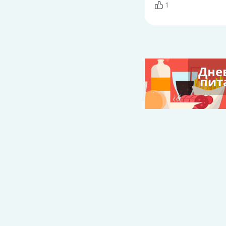
1
Дне
пит