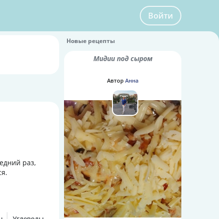
Войти
Новые рецепты
Мидии под сыром
Автор
Анна
едний раз,
ся.
ы
Углеводы