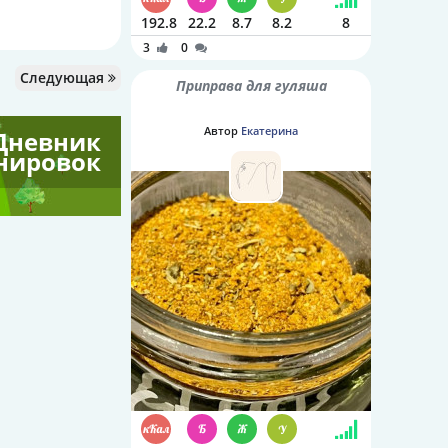
192.8
22.2
8.7
8.2
8
3
0
Следующая
Приправа для гуляша
Автор
Екатерина
Дневник
нировок