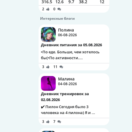
316.5
12.6
9.7
38.2
12
2
0
Интересные блоги
Полина
06-08-2026
Дневник питания за 05.08.2026
▪️По еде. Больше, чем хотелось
бы(▪️По активности....
3
11
Малина
04-08-2026
Дневник тренировок за
02.08.2026
✔️ Пилон Сегодня было 3
человека на 4 пилона) Я и ...
3
7