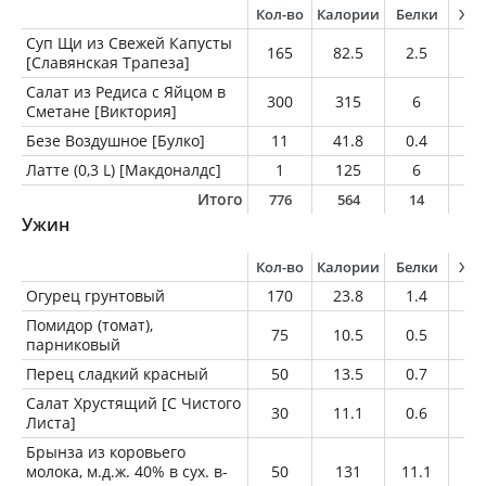
Кол-во
Калории
Белки
Жи
Суп Щи из Свежей Капусты
165
82.5
2.5
4.
[Славянская Трапеза]
Салат из Редиса с Яйцом в
300
315
6
2
Сметане [Виктория]
Безе Воздушное [Булко]
11
41.8
0.4
0
Латте (0,3 L) [Макдоналдс]
1
125
6
7
Итого
776
564
14
3
Ужин
Кол-во
Калории
Белки
Жи
Огурец грунтовый
170
23.8
1.4
0.
Помидор (томат),
75
10.5
0.5
0
парниковый
Перец сладкий красный
50
13.5
0.7
0.
Салат Хрустящий [С Чистого
30
11.1
0.6
0
Листа]
Брынза из коровьего
молока, м.д.ж. 40% в сух. в-
50
131
11.1
9.