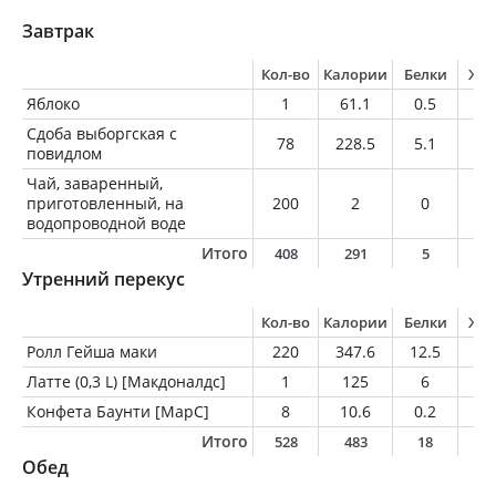
Завтрак
Кол-во
Калории
Белки
Жи
Яблоко
1
61.1
0.5
0.
Сдоба выборгская с
78
228.5
5.1
3.
повидлом
Чай, заваренный,
приготовленный, на
200
2
0
0
водопроводной воде
Итого
408
291
5
3
Утренний перекус
Кол-во
Калории
Белки
Жи
Ролл Гейша маки
220
347.6
12.5
15
Латте (0,3 L) [Макдоналдс]
1
125
6
7
Конфета Баунти [МарС]
8
10.6
0.2
2
Итого
528
483
18
2
Обед