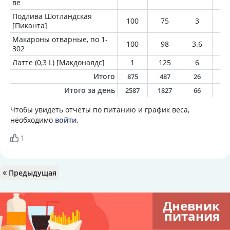
ве
Подлива Шотландская
100
75
3
3
[Пиканта]
Макароны отварные, по 1-
100
98
3.6
0.
302
Латте (0,3 L) [Макдоналдс]
1
125
6
7
Итого
875
487
26
2
Итого за день
2587
1827
66
8
Чтобы увидеть отчеты по питанию и график веса,
необходимо
войти
.
1
Предыдущая
Дневник
питания