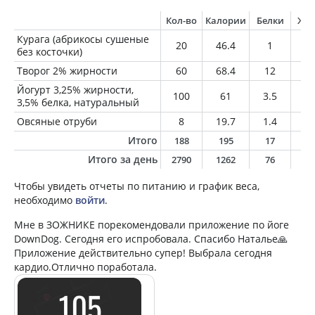
Кол-во
Калории
Белки
Жи
Курага (абрикосы сушеные
20
46.4
1
0.
без косточки)
Творог 2% жирности
60
68.4
12
1.
Йогурт 3,25% жирности,
100
61
3.5
3.
3,5% белка, натуральный
Овсяные отруби
8
19.7
1.4
0.
Итого
188
195
17
5
Итого за день
2790
1262
76
5
Чтобы увидеть отчеты по питанию и график веса,
необходимо
войти
.
Мне в ЗОЖНИКЕ порекомендовали приложение по йоге
DownDog. Сегодня его испробовала. Спасибо Наталье🙏
Приложение действительно супер! Выбрала сегодня
кардио.Отлично поработала.