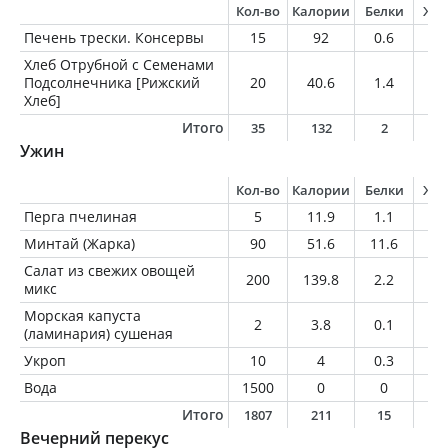
Кол-во
Калории
Белки
Жи
Печень трески. Консервы
15
92
0.6
9.
Хлеб Отрубной с Семенами
Подсолнечника [Рижский
20
40.6
1.4
0.
Хлеб]
Итого
35
132
2
1
Ужин
Кол-во
Калории
Белки
Жи
Перга пчелиная
5
11.9
1.1
0.
Минтай (Жарка)
90
51.6
11.6
0.
Салат из свежих овощей
200
139.8
2.2
10
микс
Морская капуста
2
3.8
0.1
0
(ламинария) сушеная
Укроп
10
4
0.3
0.
Вода
1500
0
0
0
Итого
1807
211
15
1
Вечерний перекус