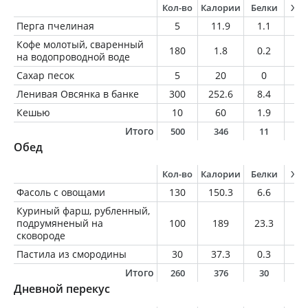
Кол-во
Калории
Белки
Жи
Перга пчелиная
5
11.9
1.1
0.
Кофе молотый, сваренный
180
1.8
0.2
0
на водопроводной воде
Сахар песок
5
20
0
0
Ленивая Овсянка в банке
300
252.6
8.4
3.
Кешью
10
60
1.9
4.
Итого
500
346
11
8
Обед
Кол-во
Калории
Белки
Жи
Фасоль с овощами
130
150.3
6.6
5.
Куриный фарш, рубленный,
подрумяненый на
100
189
23.3
10
сковороде
Пастила из смородины
30
37.3
0.3
0.
Итого
260
376
30
1
Дневной перекус