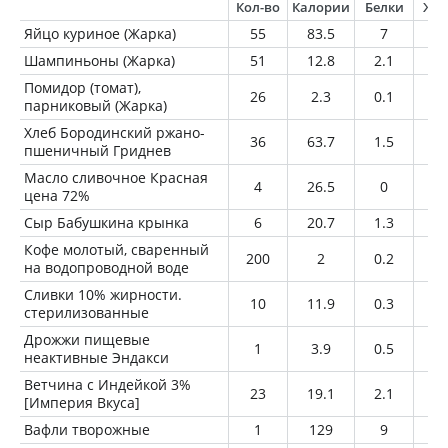
Кол-во
Калории
Белки
Жи
Яйцо куриное (Жарка)
55
83.5
7
6
Шампиньоны (Жарка)
51
12.8
2.1
0.
Помидор (томат),
26
2.3
0.1
0
парниковый (Жарка)
Хлеб Бородинский ржано-
36
63.7
1.5
0.
пшеничный Гриднев
Масло сливочное Красная
4
26.5
0
2.
цена 72%
Сыр Бабушкина крынка
6
20.7
1.3
1.
Кофе молотый, сваренный
200
2
0.2
0
на водопроводной воде
Сливки 10% жирности.
10
11.9
0.3
1
стерилизованные
Дрожжи пищевые
1
3.9
0.5
0.
неактивные Эндакси
Ветчина с Индейкой 3%
23
19.1
2.1
0.
[Империя Вкуса]
Вафли творожные
1
129
9
9