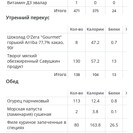
Витамин Д3 эвалар
1
0
0
0
Итого
471
375
24
2
Утренний перекус
Кол-во
Калории
Белки
Жи
Шоколад O'Zera "Gourmet"
горький Arriba 77,7% какао,
8
47.2
0.7
3.
90г
Творог мягкий
обезжиренный Савушкин
130
57.2
13
0.
продукт
Итого
138
104
13
3
Обед
Кол-во
Калории
Белки
Жи
Огурец парниковый
113
12.4
0.8
0.
Морская капуста
2
3.8
0.1
0
(ламинария) сушеная
Филе куриное запеченные в
80
163.8
26.5
6.
специях