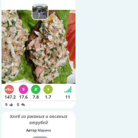
147.2
17.6
7.8
1.7
11
9
0
Хлеб из ржаных и овсяных
отрубей
Автор
Марина