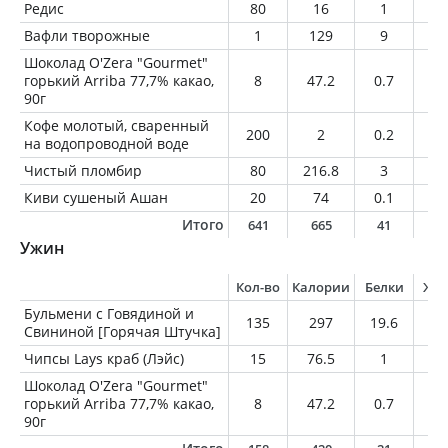
Редис
80
16
1
0.
Вафли творожные
1
129
9
9
Шоколад O'Zera "Gourmet"
горький Arriba 77,7% какао,
8
47.2
0.7
3.
90г
Кофе молотый, сваренный
200
2
0.2
0
на водопроводной воде
Чистый пломбир
80
216.8
3
14
Киви сушеный Ашан
20
74
0.1
0.
Итого
641
665
41
3
Ужин
Кол-во
Калории
Белки
Жи
Бульмени с Говядиной и
135
297
19.6
12
Свининой [Горячая Штучка]
Чипсы Lays краб (Лэйс)
15
76.5
1
4.
Шоколад O'Zera "Gourmet"
горький Arriba 77,7% какао,
8
47.2
0.7
3.
90г