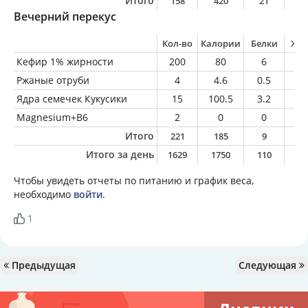
Итого
158
420
21
2
Вечерний перекус
Кол-во
Калории
Белки
Жи
Кефир 1% жирности
200
80
6
2
Ржаные отруби
4
4.6
0.5
0.
Ядра семечек Кукусики
15
100.5
3.2
9.
Magnesium+B6
2
0
0
0
Итого
221
185
9
1
Итого за день
1629
1750
110
9
Чтобы увидеть отчеты по питанию и график веса,
необходимо
войти
.
1
Предыдущая
Следующая