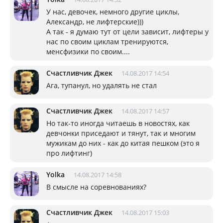
У нас, девочек, немного другие циклы,
Александр, не лифтерские)))
А так - я думаю тут от цели зависит, лифтеры у
нас по своим циклам тренируются,
менсфизики по своим....
Счастливчик Джек
14.08.2017 14:54
Ага, тупанул, но удалять не стал
Счастливчик Джек
14.08.2017 14:57
Но так-то иногда читаешь в новостях, как
девчонки приседают и тянут, так и многим
мужикам до них - как до китая пешком (это я
про лифтинг)
Yolka
14.08.2017 14:58
В смысле на соревнованиях?
Счастливчик Джек
14.08.2017 15:03