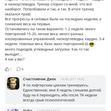
и низкоуглеводка. Тренер спорил со мной, что все
наоборот. Попробовали и так, и так. В итоге тренер
оказался прав)
Все прогрессы в силовых были на последних неделях, а
снижение веса на первых.
Остановились на таком варианте: 1-2 неделя: много
повторений 15-20, легкие веса, много разных
изолированных упражнений, низкоуглеводка, кардио. 3-4
неделя: тяжелые веса, база, мало повторений (6-
,
много подходов, углеводные загрузки. Как-то так
выходит...
А как у вас?
1
6
Счастливчик Джек
14.08.2017 14:42
Я по лифтерским циклам тренируюсь.
Единственное, мне 8 недель слишком долгий,
буду на 6 переходить, ибо после 7й недели
всегда срыв психологический.
Yolka
14.08.2017 14:52