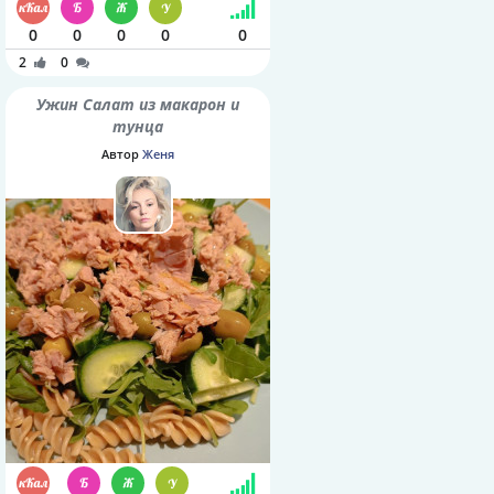
0
0
0
0
0
2
0
Ужин Салат из макарон и
тунца
Автор
Женя