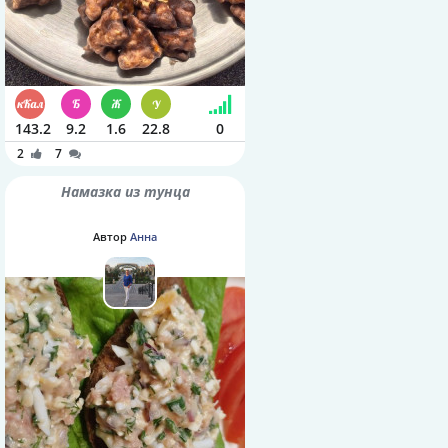
143.2
9.2
1.6
22.8
0
2
7
Намазка из тунца
Автор
Анна