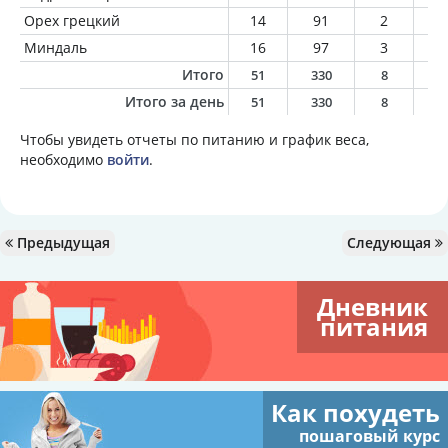
Орех грецкий
14
91
2
8
Миндаль
16
97
3
8
Итого
51
330
8
3
Итого за день
51
330
8
3
Чтобы увидеть отчеты по питанию и график веса,
необходимо
войти
.
Предыдущая
Следующая
Дневник
питания
Как похудеть
пошаговый курс