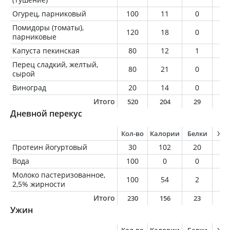
Огурец, парниковый
100
11
0
0
Помидоры (томаты),
120
18
0
0
парниковые
Капуста пекинская
80
12
1
0
Перец сладкий, желтый,
80
21
0
0
сырой
Виноград
20
14
0
0
Итого
520
204
29
2
Дневной перекус
Кол-во
Калории
Белки
Жи
Протеин йогуртовый
30
102
20
0
Вода
100
0
0
0
Молоко пастеризованное,
100
54
2
2
2,5% жирности
Итого
230
156
23
3
Ужин