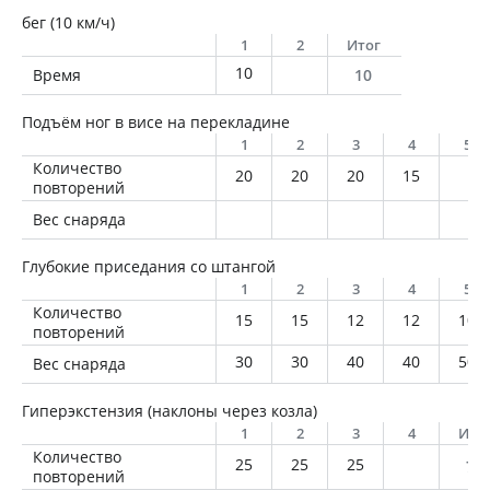
бег (10 км/ч)
1
2
Итог
10
Время
10
Подъём ног в висе на перекладине
1
2
3
4
5
Количество
20
20
20
15
повторений
Вес снаряда
Глубокие приседания со штангой
1
2
3
4
5
Количество
15
15
12
12
10
повторений
30
30
40
40
50
Вес снаряда
Гиперэкстензия (наклоны через козла)
1
2
3
4
Ито
Количество
25
25
25
75
повторений