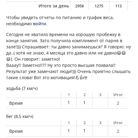
Итого за день
2958
1275
113
2
Чтобы увидеть отчеты по питанию и график веса,
необходимо
войти
.
Сегодня не хватило времени на хорошую пробежку в
конце занятия. Зато получила комплимент от парня в
зале!))) Спрашивает: ты давно занимаешься? Я говорю: ну
да..( хотя не знаю, 4 месяца это давно или не давно😃😃
😃). Он говорит: заметно!
Вааау!! Заметно!!?? Ну это просто высшая похвала!!
Результат уже замечают люди!))) Очень приятно слышать
такие слова! Вот это мотивация!💪👍🤘
ходьба (7 км/ч)
1
2
3
Итог
1
1
Время
2
бег (8,5 км/ч)
1
2
3
Итог
1
1
Время
2