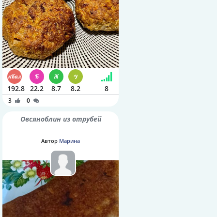
192.8
22.2
8.7
8.2
8
3
0
Овсяноблин из отрубей
Автор
Марина