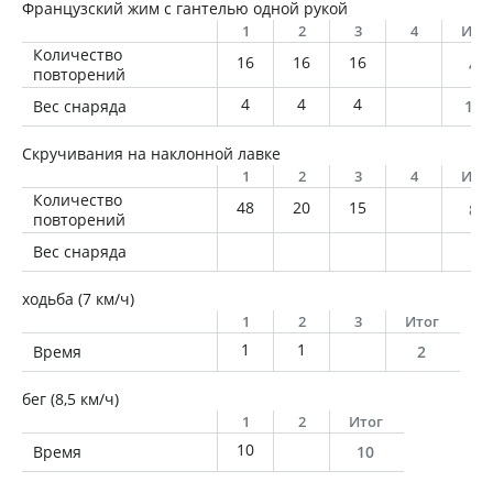
Французский жим с гантелью одной рукой
1
2
3
4
Ито
Количество
16
16
16
48
повторений
4
4
4
Вес снаряда
192
Скручивания на наклонной лавке
1
2
3
4
Ито
Количество
48
20
15
83
повторений
Вес снаряда
ходьба (7 км/ч)
1
2
3
Итог
1
1
Время
2
бег (8,5 км/ч)
1
2
Итог
10
Время
10