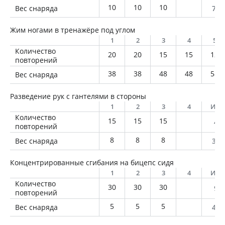
10
10
10
Вес снаряда
750
Жим ногами в тренажёре под углом
1
2
3
4
5
Количество
20
20
15
15
12
повторений
38
38
48
48
58
Вес снаряда
Разведение рук с гантелями в стороны
1
2
3
4
Ито
Количество
15
15
15
45
повторений
8
8
8
Вес снаряда
360
Концентрированные сгибания на бицепс сидя
1
2
3
4
Ито
Количество
30
30
30
90
повторений
5
5
5
Вес снаряда
450