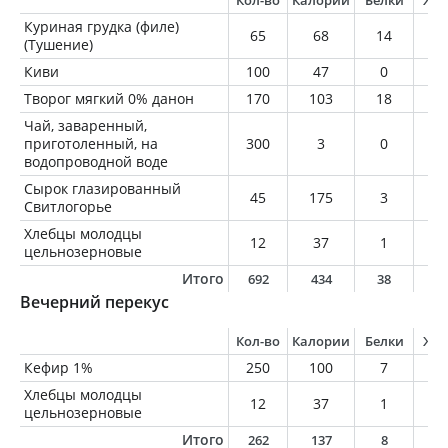
Кол-во
Калории
Белки
Жи
Куриная грудка (филе)
65
68
14
1
(Тушение)
Киви
100
47
0
0
Творог мягкий 0% данон
170
103
18
0
Чай, заваренный,
приготоленный, на
300
3
0
0
водопроводной воде
Сырок глазированный
45
175
3
1
Свитлогорье
Хлебцы молодцы
12
37
1
0
цельнозерновые
Итого
692
434
38
1
Вечерний перекус
Кол-во
Калории
Белки
Жи
Кефир 1%
250
100
7
2
Хлебцы молодцы
12
37
1
0
цельнозерновые
Итого
262
137
8
2