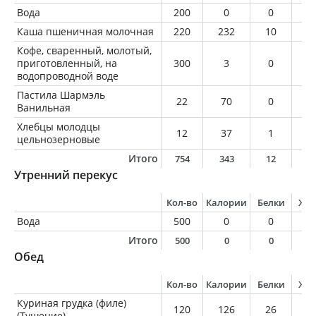
Вода
200
0
0
0
Каша пшеничная молочная
220
232
10
6
Кофе, сваренный, молотый,
приготовленный, на
300
3
0
0
водопроводной воде
Пастила Шармэль
22
70
0
0
Ванильная
Хлебцы молодцы
12
37
1
0
цельнозерновые
Итого
754
343
12
6
Утренний перекус
Кол-во
Калории
Белки
Жи
Вода
500
0
0
0
Итого
500
0
0
0
Обед
Кол-во
Калории
Белки
Жи
Куриная грудка (филе)
120
126
26
2
(Тушение)