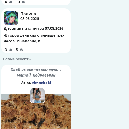
4
10
Полина
08-08-2026
Дневник питания за 07.08.2026
▪️Второй день сплю меньше трех
часов. И наверно, п...
3
5
Новые рецепты
Хлеб из гречневой муки с
мятой, кедровыми
орешками и семенами
Автор
Alexandra M
шалфея