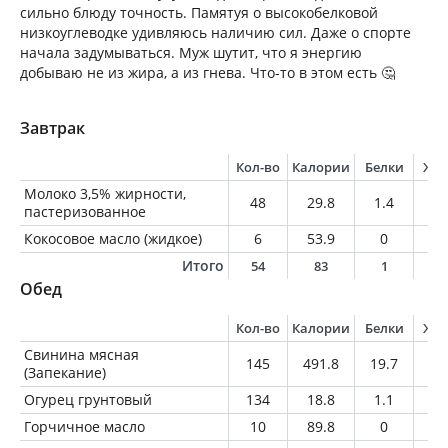
сильно блюду точность. Памятуя о высокобелковой
низкоуглеводке удивляюсь наличию сил. Даже о спорте
начала задумываться. Муж шутит, что я энергию
добываю не из жира, а из гнева. Что-то в этом есть 🤔
Завтрак
Кол-во
Калории
Белки
Жи
Молоко 3,5% жирности,
48
29.8
1.4
1.
пастеризованное
Кокосовое масло (жидкое)
6
53.9
0
6
Итого
54
83
1
7
Обед
Кол-во
Калории
Белки
Жи
Свинина мясная
145
491.8
19.7
45
(Запекание)
Огурец грунтовый
134
18.8
1.1
0.
Горчичное масло
10
89.8
0
1