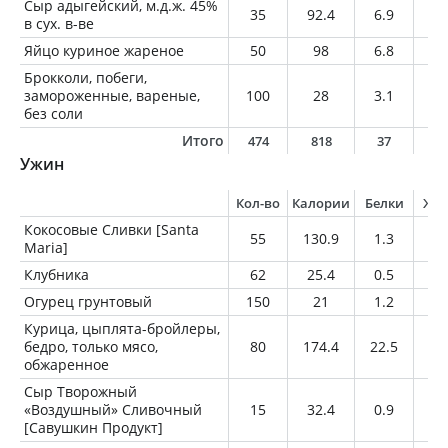
Сыр адыгейский, м.д.ж. 45%
35
92.4
6.9
6.
в сух. в-ве
Яйцо куриное жареное
50
98
6.8
7.
Брокколи, побеги,
замороженные, вареные,
100
28
3.1
0.
без соли
Итого
474
818
37
7
Ужин
Кол-во
Калории
Белки
Жи
Кокосовые Сливки [Santa
55
130.9
1.3
13
Maria]
Клубника
62
25.4
0.5
0.
Огурец грунтовый
150
21
1.2
0.
Курица, цыплята-бройлеры,
бедро, только мясо,
80
174.4
22.5
8.
обжаренное
Сыр Творожный
«Воздушный» Сливочный
15
32.4
0.9
3
[Савушкин Продукт]