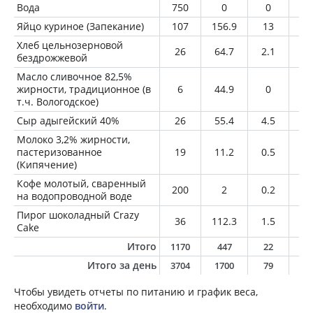
Вода
750
0
0
0
Яйцо куриное (Запекание)
107
156.9
13
11
Хлеб цельнозерновой
26
64.7
2.1
0.
бездрожжевой
Масло сливочное 82,5%
жирности, традиционное (в
6
44.9
0
4.
т.ч. Вологодское)
Сыр адыгейский 40%
26
55.4
4.5
4
Молоко 3,2% жирности,
пастеризованное
19
11.2
0.5
0.
(Кипячение)
Кофе молотый, сваренный
200
2
0.2
0
на водопроводной воде
Пирог шоколадный Crazy
36
112.3
1.5
4.
Cake
Итого
1170
447
22
2
Итого за день
3704
1700
79
7
Чтобы увидеть отчеты по питанию и график веса,
необходимо
войти
.