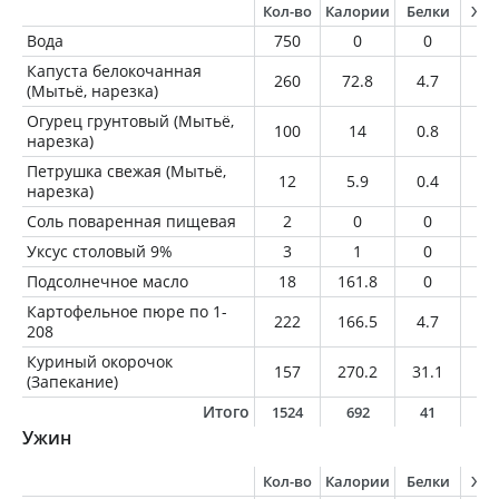
Кол-во
Калории
Белки
Жи
Вода
750
0
0
0
Капуста белокочанная
260
72.8
4.7
0.
(Мытьё, нарезка)
Огурец грунтовый (Мытьё,
100
14
0.8
0.
нарезка)
Петрушка свежая (Мытьё,
12
5.9
0.4
0
нарезка)
Соль поваренная пищевая
2
0
0
0
Уксус столовый 9%
3
1
0
0
Подсолнечное масло
18
161.8
0
1
Картофельное пюре по 1-
222
166.5
4.7
1.
208
Куриный окорочок
157
270.2
31.1
16
(Запекание)
Итого
1524
692
41
3
Ужин
Кол-во
Калории
Белки
Жи