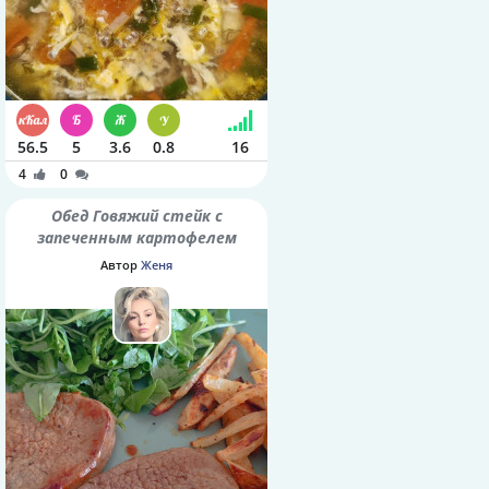
56.5
5
3.6
0.8
16
4
0
Обед Говяжий стейк с
запеченным картофелем
Автор
Женя