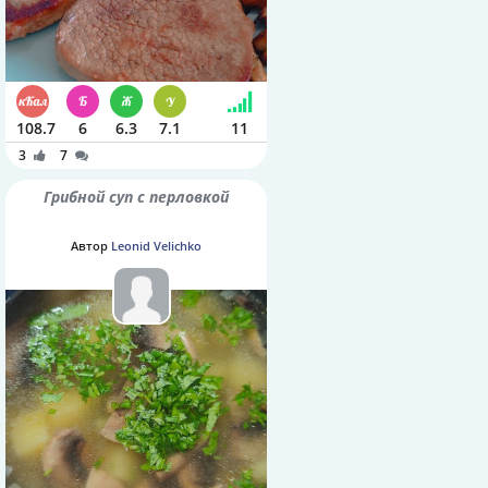
108.7
6
6.3
7.1
11
3
7
Грибной суп с перловкой
Автор
Leonid Velichko