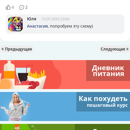
4
2
Юля
13.07.2020 23:04
Анастасия
, попробуем эту схему)
Предыдущая
Следующая
Дневник
питания
Как похудеть
пошаговый курс