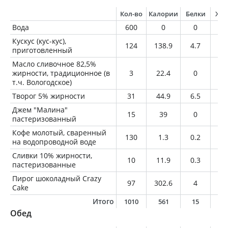
Кол-во
Калории
Белки
Жи
Вода
600
0
0
0
Кускус (кус-кус),
124
138.9
4.7
0.
приготовленный
Масло сливочное 82,5%
жирности, традиционное (в
3
22.4
0
2.
т.ч. Вологодское)
Творог 5% жирности
31
44.9
6.5
1.
Джем "Малина"
15
39
0
0
пастеризованный
Кофе молотый, сваренный
130
1.3
0.2
0
на водопроводной воде
Сливки 10% жирности,
10
11.9
0.3
1
пастеризованные
Пирог шоколадный Crazy
97
302.6
4
11
Cake
Итого
1010
561
15
1
Обед