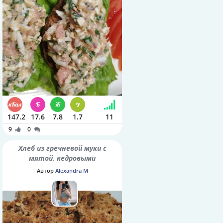
147.2
17.6
7.8
1.7
11
9
0
Хлеб из гречневой муки с
мятой, кедровыми
орешками и семенами
Автор
Alexandra M
шалфея