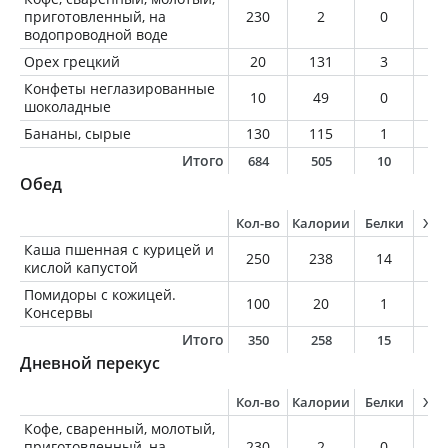
приготовленный, на
230
2
0
0
водопроводной воде
Орех грецкий
20
131
3
1
Конфеты неглазированные
10
49
0
2
шоколадные
Бананы, сырые
130
115
1
0
Итого
684
505
10
2
Обед
Кол-во
Калории
Белки
Жи
Каша пшенная с курицей и
250
238
14
7
кислой капустой
Помидоры с кожицей.
100
20
1
0
Консервы
Итого
350
258
15
7
Дневной перекус
Кол-во
Калории
Белки
Жи
Кофе, сваренный, молотый,
приготовленный, на
230
2
0
0