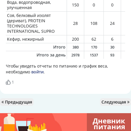
Вода, водопроводная,
150
0
0
0
улучшенная
Соя, белковый изолят
(дериват), PROTEIN
28
108
24
1
TECHNOLOGIES
INTERNATIONAL, SUPRO
Кефир, нежирный
200
62
6
0
Итого
380
170
30
1
Итого за день
2978
1537
93
7
Чтобы увидеть отчеты по питанию и график веса,
необходимо
войти
.
1
Предыдущая
Следующая
Дневник
питания