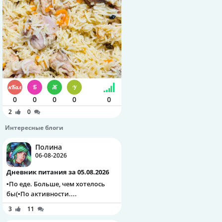
0
0
0
0
0
2
0
Интересные блоги
Полина
06-08-2026
Дневник питания за 05.08.2026
▪️По еде. Больше, чем хотелось
бы(▪️По активности....
3
11