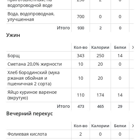
водопроводной воде
Вода, водопроводная,
700
0
0
0
улучшенная
Итого
930
2
0
0
Ужин
Кол-во
Калории
Белки
Жи
Борщ
343
250
14
1
Сметана 20,0% жирности
10
20
0
2
Хлеб бородинский (мука
ржаная обойная и
10
20
0
0
пшеничная 2 сорта)
Яйцо куриное вареное
110
174
14
1
(вкрутую)
Итого
473
465
29
3
Вечерний перекус
Кол-во
Калории
Белки
Жи
Фолиевая кислота
2
0
0
0