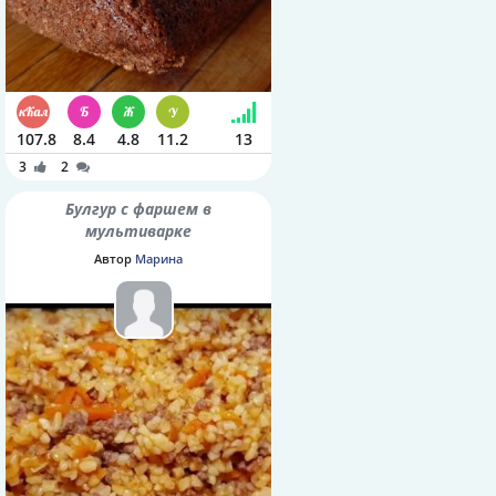
107.8
8.4
4.8
11.2
13
3
2
Булгур с фаршем в
мультиварке
Автор
Марина