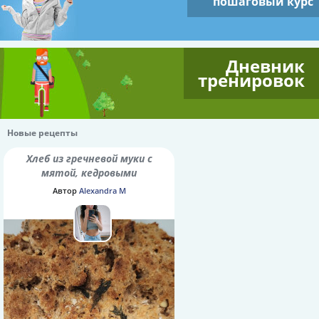
пошаговый курс
Дневник
тренировок
Новые рецепты
Хлеб из гречневой муки с
мятой, кедровыми
орешками и семенами
Автор
Alexandra M
шалфея