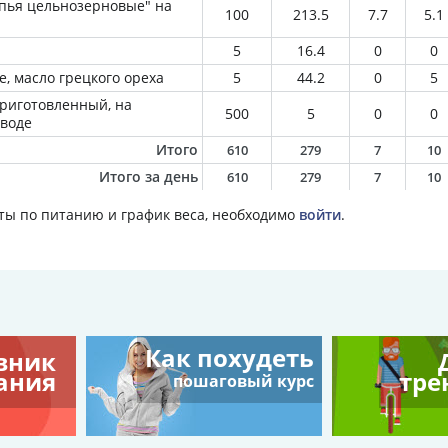
опья цельнозерновые" на
100
213.5
7.7
5.1
5
16.4
0
0
, масло грецкого ореха
5
44.2
0
5
приготовленный, на
500
5
0
0
воде
Итого
610
279
7
10
Итого за день
610
279
7
10
ты по питанию и график веса, необходимо
войти
.
Как похудеть
вник
ания
тре
пошаговый курс