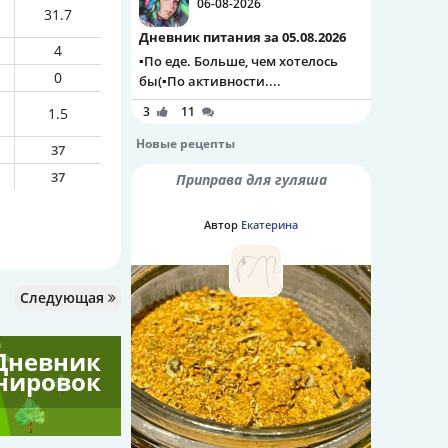
06-08-2026
31.7
Дневник питания за 05.08.2026
4
▪️По еде. Больше, чем хотелось
0
бы(▪️По активности....
3
11
1.5
Новые рецепты
37
37
Приправа для гуляша
Автор
Екатерина
Следующая
Дневник
нировок