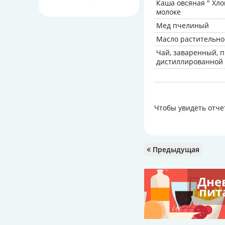
Каша овсяная " Хл
молоке
Мед пчелиный
Масло растительное
Чай, заваренный, 
дистиллированной 
Чтобы увидеть отче
Предыдущая
Дне
пит