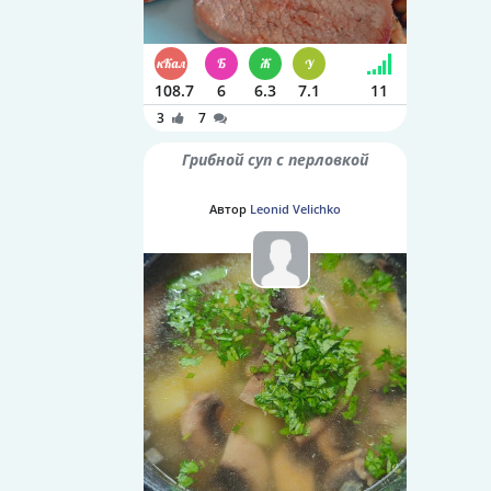
108.7
6
6.3
7.1
11
3
7
Грибной суп с перловкой
Автор
Leonid Velichko